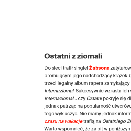
Ostatni z ziomali
Do sieci trafił singiel
Żabsona
zatytuło
promującym jego nadchodzący krążek
O
trzeci legalny album rapera zamykający t
Internaziomal
. Sukcesywnie wzrasta ich s
Internaziomal
… czy
Ostatni
pokryje się d
jednak patrząc na popularność utworów,
tego wykluczyć. Nie mamy jednak inform
czas
u
na wakacje
trafią na
Ostatniego Z
Warto wspomnieć, że za bit w poniższ