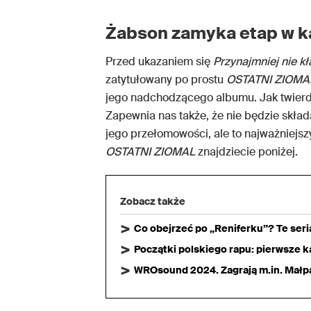
Żabson zamyka etap w k
Przed ukazaniem się
Przynajmniej nie k
zatytułowany po prostu
OSTATNI ZIOMA
jego nadchodzącego albumu. Jak twierd
Zapewnia nas także, że nie będzie skła
jego przełomowości, ale to najważniej
OSTATNI ZIOMAL
znajdziecie poniżej.
Zobacz także
Co obejrzeć po „Reniferku”? Te ser
Początki polskiego rapu: pierwsze ka
WROsound 2024. Zagrają m.in. Małpa,