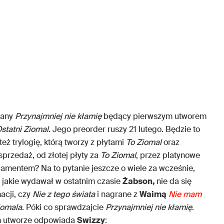
wany
Przynajmniej nie kłamię
będący pierwszym utworem
statni Ziomal
. Jego preorder ruszy 21 lutego. Będzie to
eż trylogię, którą tworzy z płytami
To Ziomal
oraz
przedaż, od złotej płyty za
To Ziomal
, przez platynowe
iamentem? Na to pytanie jeszcze o wiele za wcześnie,
 jakie wydawał w ostatnim czasie
Żabson,
nie da się
acji, czy
Nie z tego świata
i nagrane z
Waimą
Nie mam
iomala
. Póki co sprawdzajcie
Przynajmniej nie kłamię
.
ym utworze odpowiada
Swizzy
: