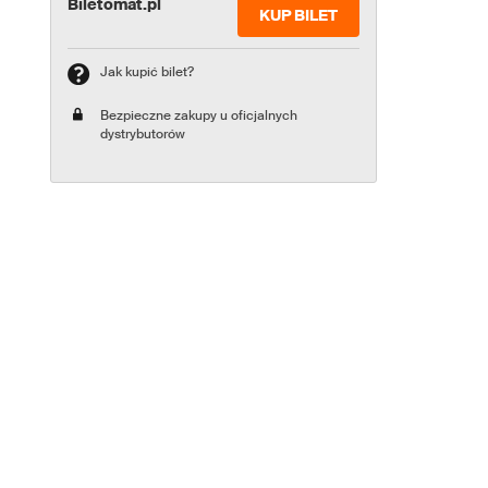
Biletomat.pl
KUP BILET
Jak kupić bilet?
Bezpieczne zakupy u oficjalnych
dystrybutorów