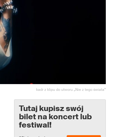
kadr z klipu do utworu „Nie z tego świata”
Tutaj kupisz swój
bilet na koncert lub
festiwal!