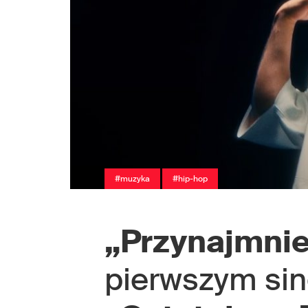
#muzyka
#hip-hop
„Przynajmnie
pierwszym si