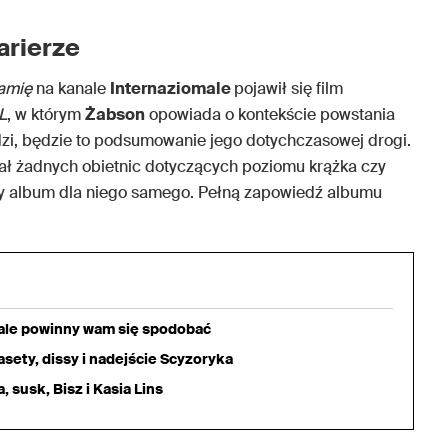
arierze
łamię
na kanale
Internaziomale
pojawił się film
L
, w którym
Żabson
opowiada o kontekście powstania
zi, będzie to podsumowanie jego dotychczasowej drogi.
dał żadnych obietnic dotyczących poziomu krążka czy
szy album dla niego samego. Pełną zapowiedź albumu
iale powinny wam się spodobać
sety, dissy i nadejście Scyzoryka
 susk, Bisz i Kasia Lins