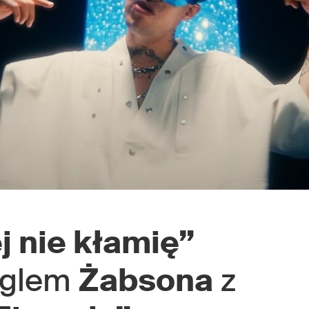
j nie kłamię”
nglem
Żabsona
z