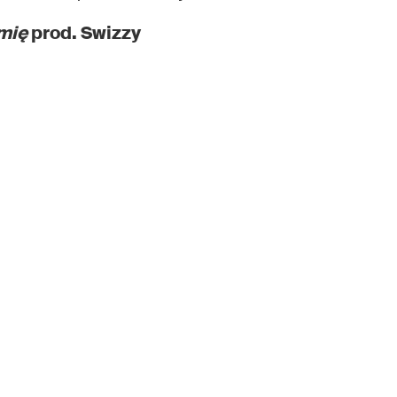
amię
prod. Swizzy