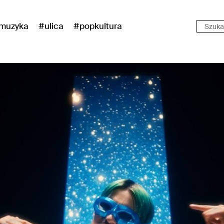
muzyka
#ulica
#popkultura