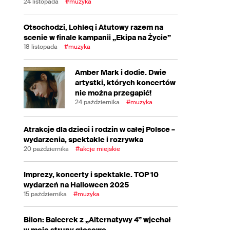
24 listopada
#muzyka
Otsochodzi, Lohleq i Atutowy razem na
scenie w finale kampanii „Ekipa na Życie”
18 listopada
#muzyka
Amber Mark i dodie. Dwie
artystki, których koncertów
nie można przegapić!
24 października
#muzyka
Atrakcje dla dzieci i rodzin w całej Polsce –
wydarzenia, spektakle i rozrywka
20 października
#akcje miejskie
Imprezy, koncerty i spektakle. TOP 10
wydarzeń na Halloween 2025
15 października
#muzyka
Bilon: Balcerek z „Alternatywy 4” wjechał
w moje struny głosowe