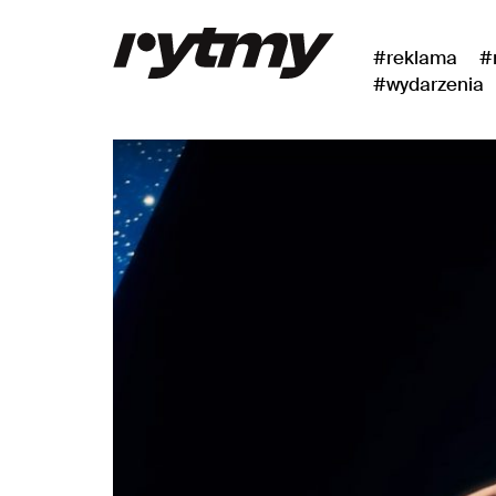
#reklama
#
#wydarzenia