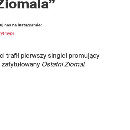
Ziomala”
j nas na instagramie:
rytmypl
i trafił pierwszy singiel promujący
 zatytułowany
Ostatni Ziomal
.