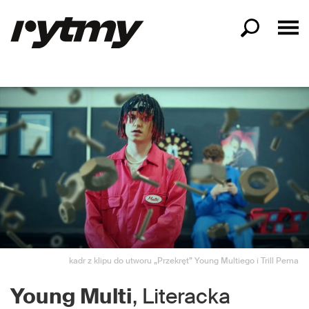
kadr z klipu do utworu „Przekręt” Young Multiego i Trill Pema
Young Multi
, Literacka