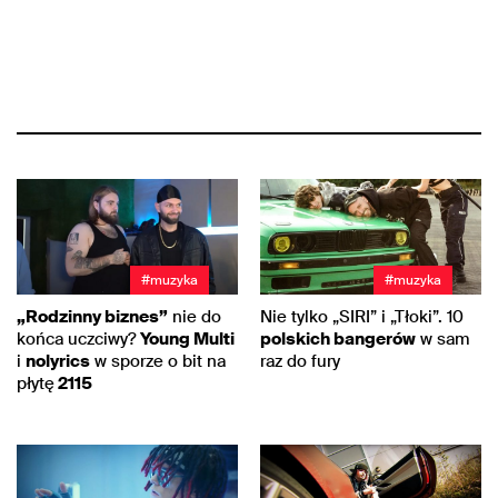
#muzyka
#muzyka
„Rodzinny biznes”
nie do
Nie tylko „SIRI” i „Tłoki”. 10
końca uczciwy?
Young Multi
polskich bangerów
w sam
i
nolyrics
w sporze o bit na
raz do fury
płytę
2115