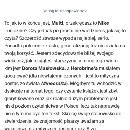
Young Multi odpowiedź 2
To jak to w końcu jest,
Multi
, przekręcasz to
Nike
ironicznie? Czy jednak po prostu nie wiedziałeś, jak się to
czyta? Szczerość zawsze wypada najlepiej, serio.
Ponadto polecenie z ostrą generalizacją też nie działa na
twoją korzyść. Jestem zdecydowanie bliżej twojego
wieku niż, jak to ująłeś, starszyzna, a mimo tego wiem,
kim jest
Dorota Masłowska
, a
Herobrine’a
musiałem
googlować (dla niewtajemniczonych – jest to mityczna
postać ze świata
Minecrafta
). Mógłbym tu wchodzić w
dyskusje na temat tego, czy czytanie książek jest zbyt
gloryfikowane oraz jak realnie dużym problemem jest
niski poziom czytelnictwa w Polsce, lecz tak naprawdę
nie o tym ma być ten tekst. Skrócę swoje stanowisko do
stwierdzenia, że znajomość pisarzy uważam za
ważniejszą niż mitycznej postaci z gry. A za