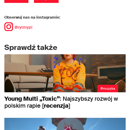
Obserwuj nas na instagramie:
@rytmypl
Sprawdź także
#muzyka
Young Multi
„Toxic”
: Najszybszy rozwój w
polskim rapie [
recenzja
]