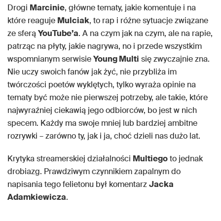
Drogi
Marcinie
, główne tematy, jakie komentuje i na
które reaguje
Mulciak
, to rap i różne sytuacje związane
ze sferą
YouTube’a
. A na czym jak na czym, ale na rapie,
patrząc na płyty, jakie nagrywa, no i przede wszystkim
wspomnianym serwisie
Young Multi
się zwyczajnie zna.
Nie uczy swoich fanów jak żyć, nie przybliża im
twórczości poetów wyklętych, tylko wyraża opinie na
tematy być może nie pierwszej potrzeby, ale takie, które
najwyraźniej ciekawią jego odbiorców, bo jest w nich
specem. Każdy ma swoje mniej lub bardziej ambitne
rozrywki – zarówno ty, jak i ja, choć dzieli nas dużo lat.
Krytyka streamerskiej działalności
Multiego
to jednak
drobiazg. Prawdziwym czynnikiem zapalnym do
napisania tego felietonu był komentarz
Jacka
Adamkiewicza
.