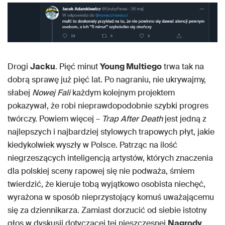
Drogi
Jacku
. Pięć minut
Young Multiego
trwa tak na
dobrą sprawę już pięć lat. Po nagraniu, nie ukrywajmy,
słabej
Nowej Fali
każdym kolejnym projektem
pokazywał, że robi nieprawdopodobnie szybki progres
twórczy. Powiem więcej –
Trap After Death
jest jedną z
najlepszych i najbardziej stylowych trapowych płyt, jakie
kiedykolwiek wyszły w Polsce. Patrząc na ilość
niegrzeszących inteligencją artystów, których znaczenia
dla polskiej sceny rapowej się nie podważa, śmiem
twierdzić, że kieruje tobą wyjątkowo osobista niechęć,
wyrażona w sposób nieprzystojący komuś uważającemu
się za dziennikarza. Zamiast dorzucić od siebie istotny
głos w dyskusji dotyczącej tej nieszczęsnej
Nagrody