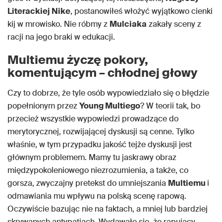
Literackiej Nike
, postanowiłeś włożyć wyjątkowo cienki
kij w mrowisko. Nie róbmy z
Mulciaka
zakały sceny z
racji na jego braki w edukacji.
Multiemu życzę pokory,
komentującym – chłodnej głowy
Czy to dobrze, że tyle osób wypowiedziało się o błędzie
popełnionym przez
Young Multiego
? W teorii tak, bo
przecież wszystkie wypowiedzi prowadzące do
merytorycznej, rozwijającej dyskusji są cenne. Tylko
właśnie, w tym przypadku jakość tejże dyskusji jest
głównym problemem. Mamy tu jaskrawy obraz
międzypokoleniowego niezrozumienia, a także, co
gorsza, zwyczajny pretekst do umniejszania
Multiemu
i
odmawiania mu wpływu na polską scenę rapową.
Oczywiście bazując nie na faktach, a mniej lub bardziej
skrywanych antypatiach. Wydawało się, że rapujący