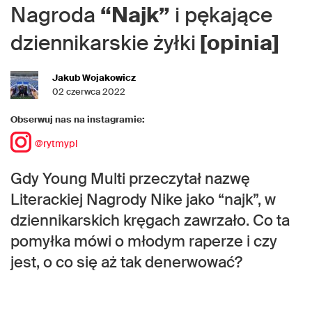
Nagroda
“Najk”
i pękające
dziennikarskie żyłki
[opinia]
Jakub Wojakowicz
02 czerwca 2022
Obserwuj nas na instagramie:
@rytmypl
Gdy Young Multi przeczytał nazwę
Literackiej Nagrody Nike jako “najk”, w
dziennikarskich kręgach zawrzało. Co ta
pomyłka mówi o młodym raperze i czy
jest, o co się aż tak denerwować?