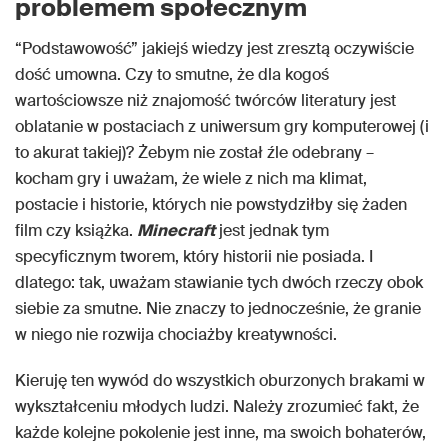
problemem społecznym
“Podstawowość” jakiejś wiedzy jest zresztą oczywiście
dość umowna. Czy to smutne, że dla kogoś
wartościowsze niż znajomość twórców literatury jest
oblatanie w postaciach z uniwersum gry komputerowej (i
to akurat takiej)? Żebym nie został źle odebrany –
kocham gry i uważam, że wiele z nich ma klimat,
postacie i historie, których nie powstydziłby się żaden
film czy książka.
Minecraft
jest jednak tym
specyficznym tworem, który historii nie posiada. I
dlatego: tak, uważam stawianie tych dwóch rzeczy obok
siebie za smutne. Nie znaczy to jednocześnie, że granie
w niego nie rozwija chociażby kreatywności.
Kieruję ten wywód do wszystkich oburzonych brakami w
wykształceniu młodych ludzi. Należy zrozumieć fakt, że
każde kolejne pokolenie jest inne, ma swoich bohaterów,