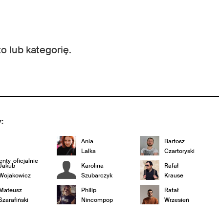
o lub kategorię.
:
Ania
Bartosz
Lalka
Czartoryski
nty_oficjalnie
Jakub
Karolina
Rafał
Wojakowicz
Szubarczyk
Krause
Mateusz
Philip
Rafał
Szarafiński
Nincompop
Wrzesień