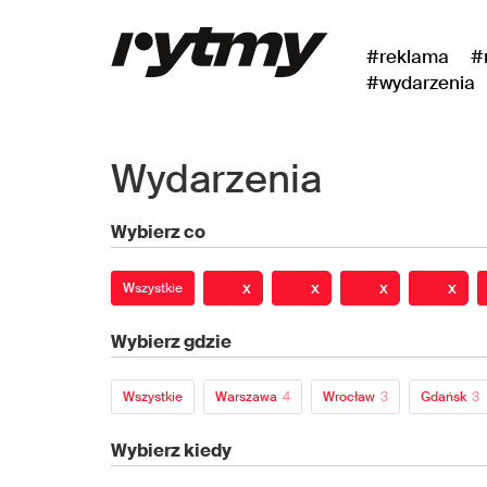
#reklama
#
#wydarzenia
Wydarzenia
Wybierz co
x
x
x
x
Wszystkie
Wybierz gdzie
Wszystkie
Warszawa
4
Wrocław
3
Gdańsk
3
Wybierz kiedy