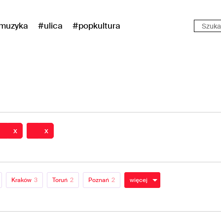
muzyka
#ulica
#popkultura
x
x
Kraków
3
Toruń
2
Poznań
2
więcej