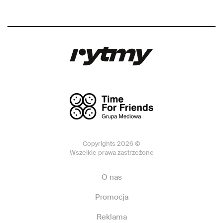
Copyrights 2026 ©
Wszelkie prawa zastrzeżone
O nas
Promocja
Reklama