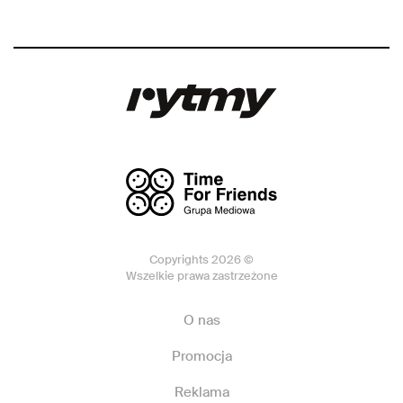
Copyrights 2026 ©
Wszelkie prawa zastrzeżone
O nas
Promocja
Reklama