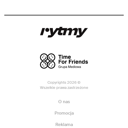
Copyrights 2026 ©
Wszelkie prawa zastrzeżone
O nas
Promocja
Reklama