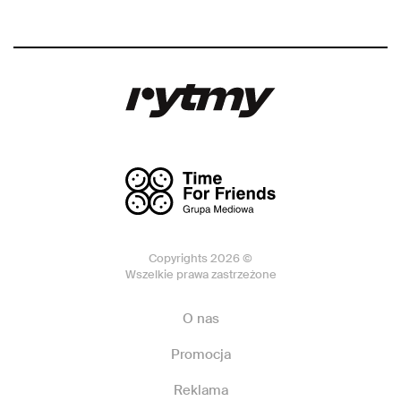
Copyrights 2026 ©
Wszelkie prawa zastrzeżone
O nas
Promocja
Reklama