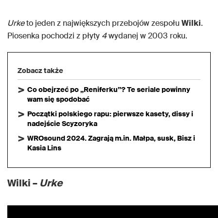
Urke
to jeden z największych przebojów zespołu
Wilki
.
Piosenka pochodzi z płyty
4
wydanej w 2003 roku.
Zobacz także
Co obejrzeć po „Reniferku”? Te seriale powinny
wam się spodobać
Początki polskiego rapu: pierwsze kasety, dissy i
nadejście Scyzoryka
WROsound 2024. Zagrają m.in. Małpa, susk, Bisz i
Kasia Lins
Wilki –
Urke