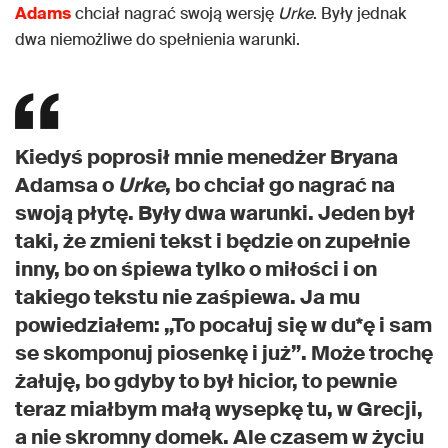
Adams
chciał nagrać swoją wersję
Urke
. Były jednak
dwa niemożliwe do spełnienia warunki.
Kiedyś poprosił mnie menedżer Bryana
Adamsa o
Urke
, bo chciał go nagrać na
swoją płytę. Były dwa warunki. Jeden był
taki, że zmieni tekst i będzie on zupełnie
inny, bo on śpiewa tylko o miłości i on
takiego tekstu nie zaśpiewa. Ja mu
powiedziałem: „To pocałuj się w du*ę i sam
se skomponuj piosenkę i już”. Może trochę
żałuję, bo gdyby to był hicior, to pewnie
teraz miałbym małą wysepkę tu, w Grecji,
a nie skromny domek. Ale czasem w życiu