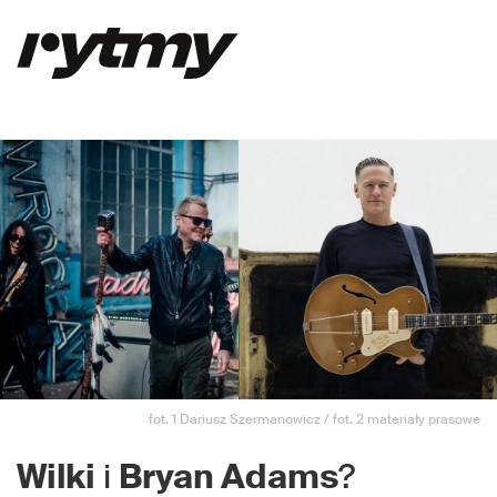
fot. 1 Dariusz Szermanowicz / fot. 2 materiały prasowe
Wilki
i
Bryan Adams
?