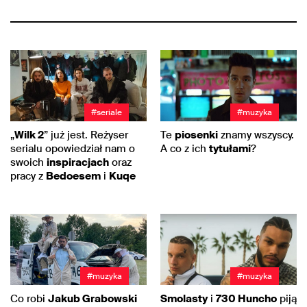
#seriale
#muzyka
„
Wilk 2
” już jest. Reżyser
Te
piosenki
znamy wszyscy.
serialu opowiedział nam o
A co z ich
tytułami
?
swoich
inspiracjach
oraz
pracy z
Bedoesem
i
Kuqe
#muzyka
#muzyka
Co robi
Jakub Grabowski
Smolasty
i
730 Huncho
piją