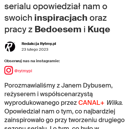
serialu opowiedział nam o
swoich
inspiracjach
oraz
pracy z
Bedoesem
i
Kuqe
Redakcja Rytmy.pl
23 lutego 2023
Obserwuj nas na instagramie:
@rytmypl
Porozmawialiśmy z Janem Dybusem,
reżyserem i współscenarzystą
wyprodukowanego przez
CANAL+
Wilka
.
Opowiedział nam o tym, co najbardziej
zainspirowało go przy tworzeniu drugiego
sezonu serialu. I o tym, co było w