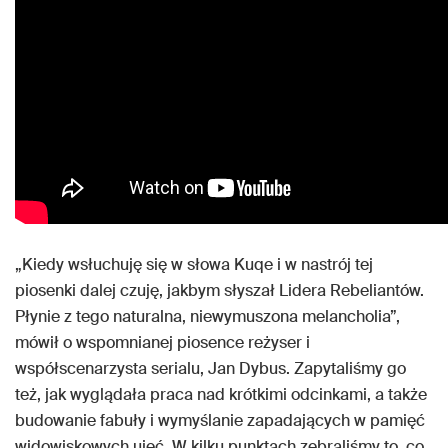
„Kiedy wsłuchuję się w słowa Kuqe i w nastrój tej
piosenki dalej czuję, jakbym słyszał Lidera Rebeliantów.
Płynie z tego naturalna, niewymuszona melancholia”,
mówił o wspomnianej piosence reżyser i
współscenarzysta serialu, Jan Dybus. Zapytaliśmy go
też, jak wyglądała praca nad krótkimi odcinkami, a także
budowanie fabuły i wymyślanie zapadających w pamięć
widowiskowych ujęć. W kilku punktach zebraliśmy to, co