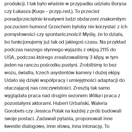
produkcji. I tak było właśnie w przypadku udziału Borysa
czy Łukasza (Kuqe – przyp.red.). To przecież
ponadprzeciętnie kreatywni ludzi obdarzeni znakomitym
poczuciem humoru! Grzechem byłoby nie korzystać z ich
pomysłowości czy spontaniczności! Myślę, że to działa,
bo funkcjonujemy już tak od jakiegoś czasu. Na przykład
podczas naszego słynnego wyjazdu z ekipą 2115 do
USA, podczas którego zrealizowaliśmy 3 klipy, w tym
jeden na ranczu pośrodku pustyni. Zrobiliśmy to bez
wozu, światła, trzech asystentów kamery i dużej ekipy.
Udało się dzięki współpracy i umiejętności adaptacji do
otaczającej nas rzeczywistości. Zresztą tak samo
wyglądała praca nad drugim sezonem
Wilka
i praca z
pozostałymi aktorami. Hubert Urbański, Waleria
Gorobets czy Jessica Polak na każdej z prób budowali
swoje postaci. Zadawali pytania, proponowali inne
kwestie dialogowe, inne słowa, inna intonację. To