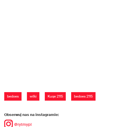
bedoes
wilki
Kuqe 2115
bedoes 2115
Obserwuj nas na instagramie:
@rytmypl