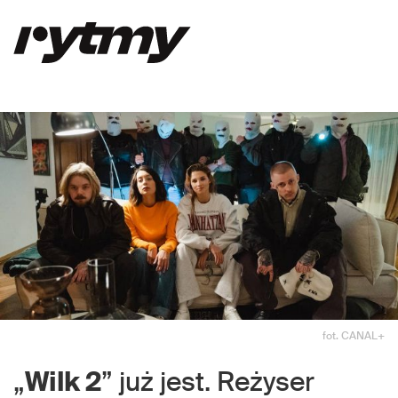
fot. CANAL+
„
Wilk 2
” już jest. Reżyser