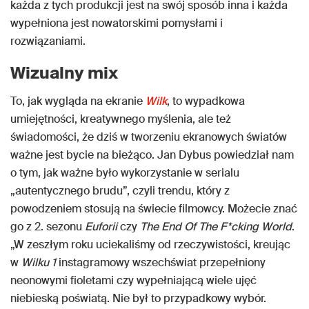
każda z tych produkcji jest na swój sposób inna i każda
wypełniona jest nowatorskimi pomysłami i
rozwiązaniami.
Wizualny mix
To, jak wygląda na ekranie
Wilk
, to wypadkowa
umiejętności, kreatywnego myślenia, ale też
świadomości, że dziś w tworzeniu ekranowych światów
ważne jest bycie na bieżąco. Jan Dybus powiedział nam
o tym, jak ważne było wykorzystanie w serialu
„autentycznego brudu”, czyli trendu, który z
powodzeniem stosują na świecie filmowcy. Możecie znać
go z 2. sezonu
Euforii
czy
The End Of The F*cking World
.
„W zeszłym roku uciekaliśmy od rzeczywistości, kreując
w
Wilku 1
instagramowy wszechświat przepełniony
neonowymi fioletami czy wypełniającą wiele ujęć
niebieską poświatą. Nie był to przypadkowy wybór.