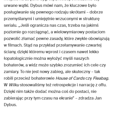
urwane wątki. Dybus mówi nam, że kluczowe było
posługiwanie się pewnego rodzaju skrótami – dobrze
przemyślanymi i umiejętnie wrzuconymi w strukturę
serialu. „Jeśli ogranicza nas czas, trzeba na jakimś
poziomie go rozciągnąć, a wielowymiarowy postaciom
pozwolić złamać pewne zasady, które zwykle obowiązują
w filmach. Stąd na przykład przełamywanie czwartej
ściany, dzięki któremu wprost i czasem nawet lekko
łopatologicznie można wyłożyć myśli naszych
bohaterów, a widz może szybko zrozumieć ich cele czy
zamiary. To nie jest nowy zabieg, ale skuteczny – tak
robili przecież bohaterowie
House of Cards
czy
Fleabag
.
W
Wilku
stosowaliśmy też retrospekcje i narrację z offu.
Dzięki nim także dodać można coś do postaci, nie
zabierając przy tym czasu na ekranie” – zdradza Jan
Dybus.