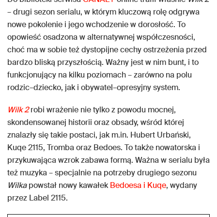
– drugi sezon serialu, w którym kluczową rolę odgrywa
nowe pokolenie i jego wchodzenie w dorosłość. To
opowieść osadzona w alternatywnej współczesności,
choć ma w sobie też dystopijne cechy ostrzeżenia przed
bardzo bliską przyszłością. Ważny jest w nim bunt, i to
funkcjonujący na kilku poziomach – zarówno na polu
rodzic–dziecko, jak i obywatel–opresyjny system.
Wilk 2
robi wrażenie nie tylko z powodu mocnej,
skondensowanej historii oraz obsady, wśród której
znalazły się takie postaci, jak m.in. Hubert Urbański,
Kuqe 2115, Tromba oraz Bedoes. To także nowatorska i
przykuwająca wzrok zabawa formą. Ważna w serialu była
też muzyka – specjalnie na potrzeby drugiego sezonu
Wilka
powstał nowy kawałek
Bedoesa i Kuqe
, wydany
przez Label 2115.