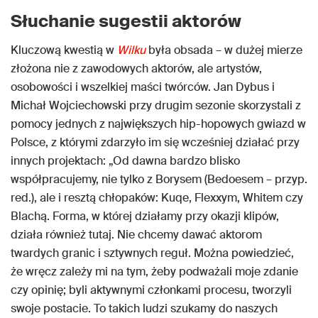
Słuchanie sugestii aktorów
Kluczową kwestią w
Wilku
była obsada – w dużej mierze
złożona nie z zawodowych aktorów, ale artystów,
osobowości i wszelkiej maści twórców. Jan Dybus i
Michał Wojciechowski przy drugim sezonie skorzystali z
pomocy jednych z największych hip-hopowych gwiazd w
Polsce, z którymi zdarzyło im się wcześniej działać przy
innych projektach: „Od dawna bardzo blisko
współpracujemy, nie tylko z Borysem (Bedoesem – przyp.
red.), ale i resztą chłopaków: Kuqe, Flexxym, Whitem czy
Blachą. Forma, w której działamy przy okazji klipów,
działa również tutaj. Nie chcemy dawać aktorom
twardych granic i sztywnych reguł. Można powiedzieć,
że wręcz zależy mi na tym, żeby podważali moje zdanie
czy opinię; byli aktywnymi członkami procesu, tworzyli
swoje postacie. To takich ludzi szukamy do naszych