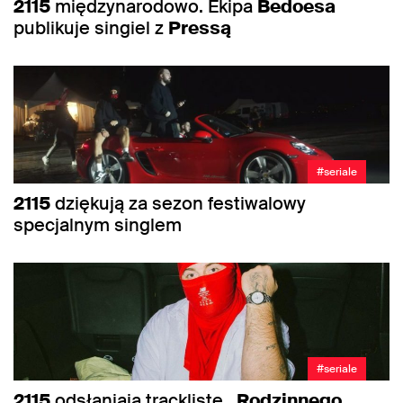
2115
międzynarodowo. Ekipa
Bedoesa
publikuje singiel z
Pressą
#seriale
2115
dziękują za sezon festiwalowy
specjalnym singlem
#seriale
2115
odsłaniają tracklistę
„Rodzinnego