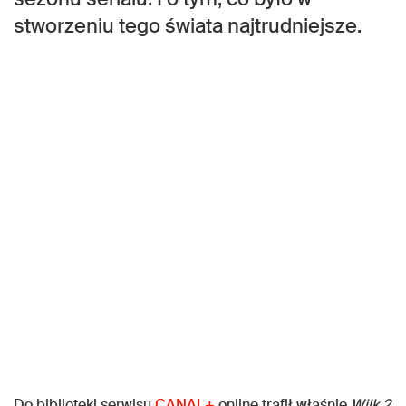
stworzeniu tego świata najtrudniejsze.
Do biblioteki serwisu
CANAL+
online trafił właśnie
Wilk 2