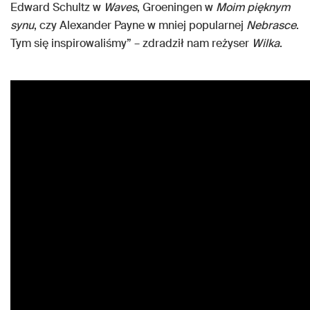
Edward Schultz w
Waves
, Groeningen w
Moim pięknym
synu
, czy Alexander Payne w mniej popularnej
Nebrasce
.
Tym się inspirowaliśmy” – zdradził nam reżyser
Wilka
.