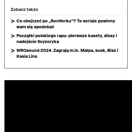
Zobacz także
Co obejrzeć po „Reniferku”? Te seriale powinny
wam się spodobać
Początki polskiego rapu: pierwsze kasety, dissy i
nadejście Scyzoryka
WROsound 2024. Zagrają m.in. Małpa, susk, Bisz i
Kasia Lins