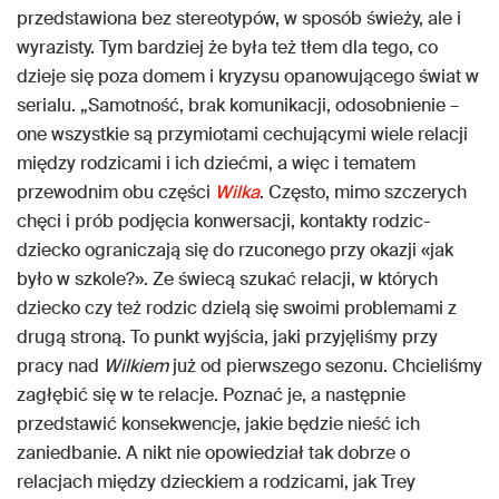
przedstawiona bez stereotypów, w sposób świeży, ale i
wyrazisty. Tym bardziej że była też tłem dla tego, co
dzieje się poza domem i kryzysu opanowującego świat w
serialu. „Samotność, brak komunikacji, odosobnienie –
one wszystkie są przymiotami cechującymi wiele relacji
między rodzicami i ich dziećmi, a więc i tematem
przewodnim obu części
Wilka
. Często, mimo szczerych
chęci i prób podjęcia konwersacji, kontakty rodzic-
dziecko ograniczają się do rzuconego przy okazji «jak
było w szkole?». Ze świecą szukać relacji, w których
dziecko czy też rodzic dzielą się swoimi problemami z
drugą stroną. To punkt wyjścia, jaki przyjęliśmy przy
pracy nad
Wilkiem
już od pierwszego sezonu. Chcieliśmy
zagłębić się w te relacje. Poznać je, a następnie
przedstawić konsekwencje, jakie będzie nieść ich
zaniedbanie. A nikt nie opowiedział tak dobrze o
relacjach między dzieckiem a rodzicami, jak Trey