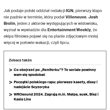
Jak podaje polski oddział redakcji
IGN
, pierwszy klaps
nie padnie w terminie, który podał
Villeneuve
.
Josh
Brolin
, jeden z aktorów występujących w widowisku,
wyznał w wywiadzie dla
Entertainment Weekly
, że
ekipa filmowa pojawi się na planie zdjęciowym mniej
więcej w połowie wakacji, czyli lipcu.
Zobacz także
Co obejrzeć po „Reniferku”? Te seriale powinny
wam się spodobać
Początki polskiego rapu: pierwsze kasety, dissy i
nadejście Scyzoryka
WROsound 2024. Zagrają m.in. Małpa, susk, Bisz i
Kasia Lins