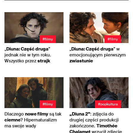
#filmy
#filmy
„
Diuna: Część druga
”
„
Diuna: Część druga
” w
jednak nie w tym roku.
emocjonującym pierwszym
Wszystko przez
strajk
zwiastunie
#filmy
#popkultura
Dlaczego
nowe filmy
są tak
„Diuna 2”
: zdjęcia do
ciemne
? Hipernaturalizm
drugiej części produkcji
ma swoje wady
zakończone.
Timothée
Chalamet
wrzucił zdjęcie