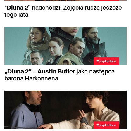
“
Diuna 2
” nadchodzi. Zdjęcia ruszą jeszcze
tego lata
#popkultura
„Diuna 2″
–
Austin Butler
jako następca
barona Harkonnena
#popkultura