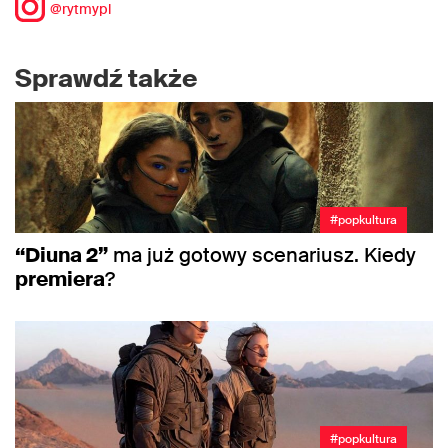
@rytmypl
Sprawdź także
#popkultura
“Diuna 2”
ma już gotowy scenariusz. Kiedy
premiera
?
#popkultura