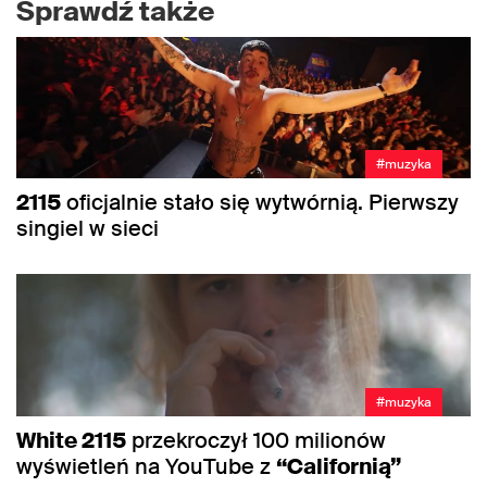
Sprawdź także
#muzyka
2115
oficjalnie stało się wytwórnią. Pierwszy
singiel w sieci
#muzyka
White 2115
przekroczył 100 milionów
wyświetleń na YouTube z
“Californią”