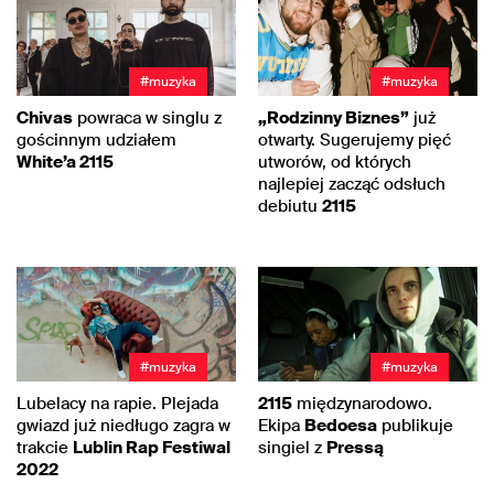
#muzyka
#muzyka
Chivas
powraca w singlu z
„Rodzinny Biznes”
już
gościnnym udziałem
otwarty. Sugerujemy pięć
White’a 2115
utworów, od których
najlepiej zacząć odsłuch
debiutu
2115
#muzyka
#muzyka
Lubelacy na rapie. Plejada
2115
międzynarodowo.
gwiazd już niedługo zagra w
Ekipa
Bedoesa
publikuje
trakcie
Lublin Rap Festiwal
singiel z
Pressą
2022