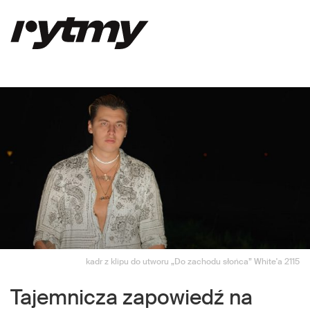
kadr z klipu do utworu „Do zachodu słońca” White'a 2115
Tajemnicza zapowiedź na