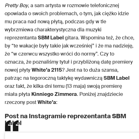
Pretty Boy
, a sam artysta w rozmowie telefonicznej
opowiada o swoich problemach, o tym, jak ciężko idzie
mu praca nad nową płytą, podczas gdy w tle
wybrzmiewa charakterystyczna dla muzyki
reprezentanta
SBM Label
gitara. Wspomina też, że chce,
by “te wakacje były takie jak wcześniej” i że ma nadzieję,
że “w czerwcu wszystko wróci do normy”. Czy to
oznacza, że poznaliśmy tytuł i przybliżoną datę premiery
nowej płyty
White’a 2115
? Jest na to duża szansa,
patrząc na tegoroczną taktykę wydawniczą
SBM Label
oraz fakt, że kilka dni temu (13 maja) swoją premierę
miała płyta
Kinniego
Zimmera
. Poniżej znajdziecie
rzeczony post
White’a
:
Post na Instagramie reprezentanta SBM
Label