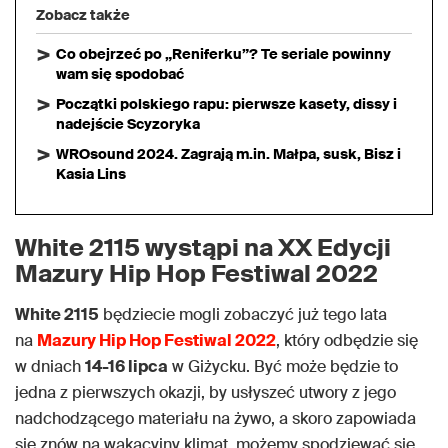
Zobacz także
Co obejrzeć po „Reniferku”? Te seriale powinny
wam się spodobać
Początki polskiego rapu: pierwsze kasety, dissy i
nadejście Scyzoryka
WROsound 2024. Zagrają m.in. Małpa, susk, Bisz i
Kasia Lins
White 2115 wystąpi na XX Edycji
Mazury Hip Hop Festiwal 2022
White 2115
będziecie mogli zobaczyć już tego lata
na
Mazury Hip Hop Festiwal 2022
, który odbędzie się
w dniach
14-16 lipca
w Giżycku. Być może będzie to
jedna z pierwszych okazji, by usłyszeć utwory z jego
nadchodzącego materiału na żywo, a skoro zapowiada
się znów na wakacyjny klimat, możemy spodziewać się