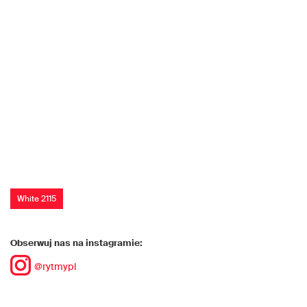
White 2115
Obserwuj nas na instagramie:
@rytmypl