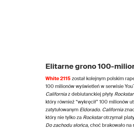
Elitarne grono 100-mili
White 2115
został kolejnym polskim rap
100 milionów wyświetleń w serwisie YouT
California
z debiutanckiej płyty
Rockstar
który również “wykręcił” 100 milionów
zatytułowanym
Eldorado
.
California
znac
który nie tylko za
Rockstar
otrzymał platy
Do zachodu słońca
, choć brakowało na 