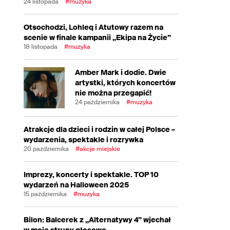
24 listopada
#muzyka
Otsochodzi, Lohleq i Atutowy razem na
scenie w finale kampanii „Ekipa na Życie”
18 listopada
#muzyka
Amber Mark i dodie. Dwie
artystki, których koncertów
nie można przegapić!
24 października
#muzyka
Atrakcje dla dzieci i rodzin w całej Polsce –
wydarzenia, spektakle i rozrywka
20 października
#akcje miejskie
Imprezy, koncerty i spektakle. TOP 10
wydarzeń na Halloween 2025
15 października
#muzyka
Bilon: Balcerek z „Alternatywy 4” wjechał
w moje struny głosowe