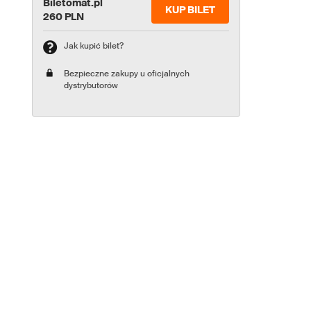
Biletomat.pl
KUP BILET
260 PLN
Jak kupić bilet?
Bezpieczne zakupy u oficjalnych
dystrybutorów