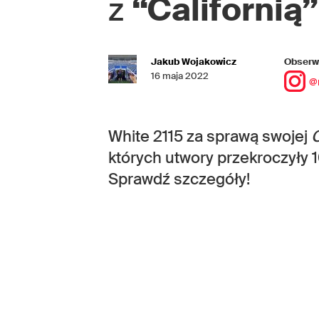
z
“Californią”
Jakub Wojakowicz
Obserwu
16 maja 2022
@
White 2115 za sprawą swojej
C
których utwory przekroczyły 
Sprawdź szczegóły!