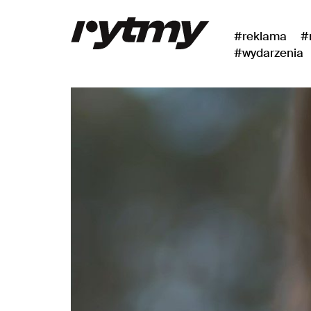
#reklama
#
#wydarzenia