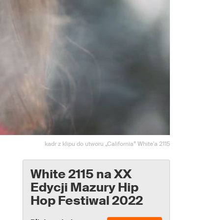
kadr z klipu do utworu „California” White'a 2115
White 2115 na XX
Edycji Mazury Hip
Hop Festiwal 2022