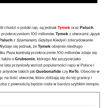
li chodzi o polski rap, są jednak
Tymek
oraz
Paluch
.
m przekroczeniem 100 milionów.
Tymek
z utworami
Język
Paluch
z
Szamanem
,
Gdybyś Kiedyś
i zdecydowanie
 Wydaje się jednak, że
Tymek
obejmie niedługo
adku
Poza kontrolą
przekroczenie 100 milionów zdaje się
 także o
Grubsonie
, którego
Na szczycie
jako
e lata przyniosły wzrost popularności rapu w Polsce i
z artystów takich jak
Quebonafide
czy
ReTo
. Obecnie w
 na ilość utworów, które zbliżają się do tej granicy i
iczba z pewnością będzie rosła w bardzo szybkim tempie.