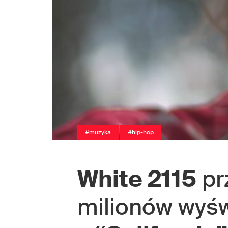
#muzyka
#hip-hop
White 2115
pr
milionów wyśw