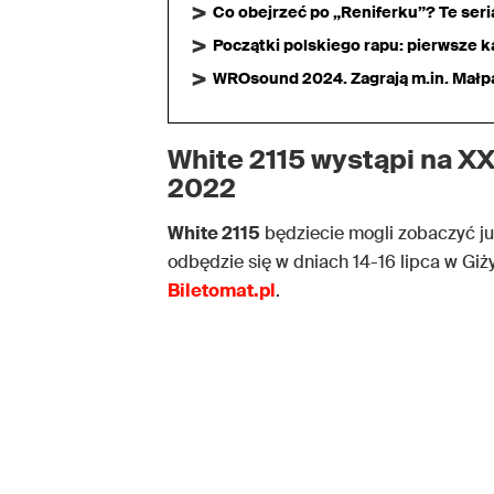
Co obejrzeć po „Reniferku”? Te ser
Początki polskiego rapu: pierwsze ka
WROsound 2024. Zagrają m.in. Małpa,
White 2115 wystąpi na XX
2022
White 2115
będziecie mogli zobaczyć ju
odbędzie się w dniach 14-16 lipca w Giży
Biletomat.pl
.