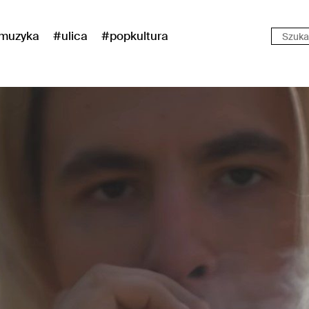
muzyka
#ulica
#popkultura