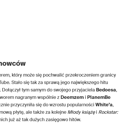
onowców
erem, który może się pochwalić przekroczeniem granicy
ube. Stało się tak za sprawą jego największego hitu
. Dołączył tym samym do swojego przyjaciela
Bedoesa
,
 utworem nagranym wspólnie z
Deemzem
i
PlanemBe
znie przyczyniła się do wzrostu popularności
White’a
,
nową płytę, ale także za kolejne
Młody książę
i
Rockstar:
nich już aż tak dużych zasięgowo hitów.