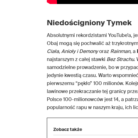
Niedościgniony Tymek
Absolutnymi rekordzistami YouTube’a, jeś
Obaj mogą się pochwalić aż trzykrotny
Ciała,
Anioły i Demony
oraz
Rainman
, a
najstarszym z całej stawki
Bez Strachu
.
samodzielne prowadzenie, bo w przyp
jedynie kwestią czasu. Warto wspomnieć
pierwszemu “pękło” 100 milionów. Kolejn
lawinowe przekraczanie tej granicy prze
Polsce 100-milionowców jest 14, a patrząc
popularność rapu w naszym kraju, ich l
Zobacz także