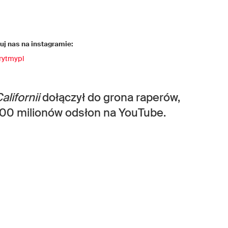
j nas na instagramie:
rytmypl
alifornii
dołączył do grona raperów,
100 milionów odsłon na YouTube.