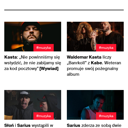
#muzyka
#muzyka
Kasta
: „Nie powinniśmy się
Waldemar Kasta
liczy
wstydzić, że nie zabijamy się
„Banrkoll” z
Kabe
. Weteran
za kod pocztowy”
[Wywiad]
promuje swój pożegnalny
album
#muzyka
#muzyka
Słoń
i
Sarius
wystąpili w
Sarius
zderza ze sobą dwie