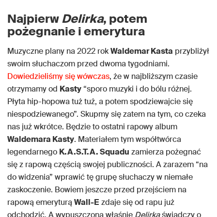
Najpierw
Delirka
, potem
pożegnanie i emerytura
Muzyczne plany na 2022 rok
Waldemar Kasta
przybliżył
swoim słuchaczom przed dwoma tygodniami.
Dowiedzieliśmy się wówczas
, że w najbliższym czasie
otrzymamy od
Kasty
“sporo muzyki i do bólu różnej.
Płyta hip-hopowa tuż tuż, a potem spodziewajcie się
niespodziewanego”. Skupmy się zatem na tym, co czeka
nas już wkrótce. Będzie to ostatni rapowy album
Waldemara Kasty
. Materiałem tym współtwórca
legendarnego
K.A.S.T.A. Squadu
zamierza pożegnać
się z rapową częścią swojej publiczności. A zarazem “na
do widzenia” wprawić tę grupę słuchaczy w niemałe
zaskoczenie. Bowiem jeszcze przed przejściem na
rapową emeryturą
Wall-E
zdaje się od rapu już
odchodzić. A wypuszczona właśnie
Delirka
świadczy o