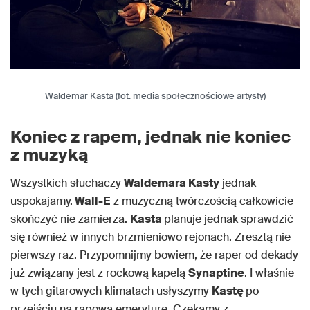
Waldemar Kasta (fot. media społecznościowe artysty)
Koniec z rapem, jednak nie koniec
z muzyką
Wszystkich słuchaczy
Waldemara Kasty
jednak
uspokajamy.
Wall-E
z muzyczną twórczością całkowicie
skończyć nie zamierza.
Kasta
planuje jednak sprawdzić
się również w innych brzmieniowo rejonach. Zresztą nie
pierwszy raz. Przypomnijmy bowiem, że raper od dekady
już związany jest z rockową kapelą
Synaptine
. I właśnie
w tych gitarowych klimatach usłyszymy
Kastę
po
przejściu na rapową emeryturę. Czekamy z