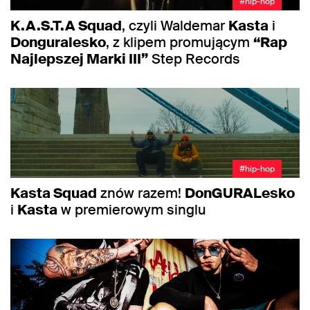
#hip-hop
K.A.S.T.A Squad
, czyli Waldemar
Kasta
i
Donguralesko
, z klipem promującym
“Rap
Najlepszej Marki III”
Step Records
#hip-hop
Kasta Squad
znów razem!
DonGURALesko
i
Kasta
w premierowym singlu