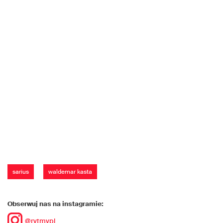
sarius
waldemar kasta
Obserwuj nas na instagramie:
@rytmypl