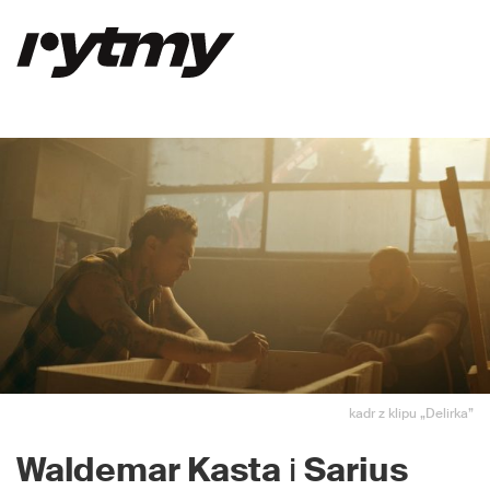
kadr z klipu „Delirka”
Waldemar Kasta
i
Sarius