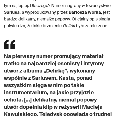
tym najlepiej. Dlaczego? Numer nagrany w towarzystwie
Sariusa
, a wyprodukowany przez
Bartosza Worka
, jest
bardzo delikatny, niemalże popowy. Oficjalny opis singla
potwierdza, że takie brzmienie
Delirki
było zamierzone.
Na pierwszy numer promujący materiał
trafiło na najbardziej osobisty i intymny
utwór z albumu „Delirkę”, wykonany
wspólnie z Sariusem. Kasta, ponad
wszystkim sięga w nim po takie
instrumentarium, na jakie przyjdzie
ochota. […] delikatny, niemal popowy
utwór dopełnia klip w reżyserii Macieja
Kawulskiego. Teledysk opowiada o trudnej