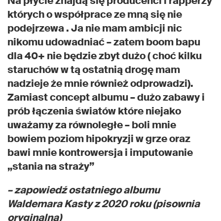
Na płycie znajdą się producenci i rapperzy
których o współprace ze mną się nie
podejrzewa . Ja nie mam ambicji nic
nikomu udowadniać – zatem boom bapu
dla 40+ nie będzie zbyt dużo ( choć kilku
staruchów w tą ostatnią drogę mam
nadzieje że mnie również odprowadzi).
Zamiast concept albumu – dużo zabawy i
prób łączenia światów które niejako
uważamy za równoległe – boli mnie
bowiem poziom hipokryzji w grze oraz
bawi mnie kontrowersja i imputowanie
„stania na straży”
– zapowiedź ostatniego albumu
Waldemara Kasty z 2020 roku (pisownia
oryginalna)