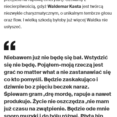
niecierpliwością, gdyż
Waldemar Kasta
jest twórcą
niezwykle charyzmatycznym, o unikalnym tembrze głosu
oraz flow. I wielką szkodą byłoby już więcej Waldka nie
usłyszeć.
Niebawem już nie będę się bał. Wstydzić
się nie będę. Pojąłem-moją rzeczą jest
grać no matter what a nie zastanawiać się
co kto pomyśli. Będzie zaskakująco i
dziwnie bo z pięciu beczek naraz.
Śpiewam gram ,drę mordę, rapuje a nawet
produkuje. Życie nie oszczędza ,nie mam
już czasu na zwątpienie. Będzie ode mnie
sporo muzyki i do bólu różnej. Płyta hip