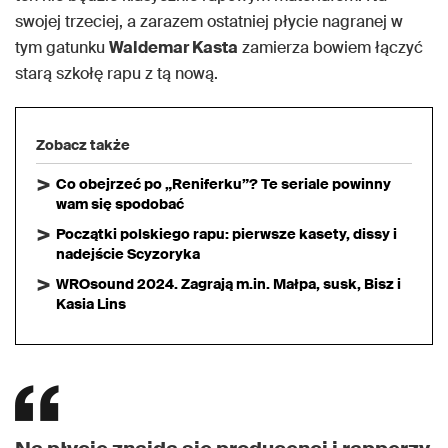
swojej trzeciej, a zarazem ostatniej płycie nagranej w
tym gatunku
Waldemar Kasta
zamierza bowiem łączyć
starą szkołę rapu z tą nową.
Zobacz także
Co obejrzeć po „Reniferku”? Te seriale powinny
wam się spodobać
Początki polskiego rapu: pierwsze kasety, dissy i
nadejście Scyzoryka
WROsound 2024. Zagrają m.in. Małpa, susk, Bisz i
Kasia Lins