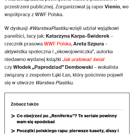
przestrzeni publicznej. Zorganizował ją raper
Vienio
, we
współpracy z WWF Polska.
W dyskusji
#WarstwaPlastiku
wzięli udział wyjątkowi
paneliści, tacy jak:
Katarzyna Karpa-Świderek
–
rzecznik prasowa
WWF Polska
,
Areta Szpura
–
aktywistka społeczna i „ekowojowniczka”, autorka
niedawno wydanej książki
Jak uratować świat
czy
Włodek „Paprodziad” Dembowski
– wokalista
związany z zespołem Łąki Łan, który gościnnie pojawił
się w utworze
Warstwa Plastiku
.
Zobacz także
Co obejrzeć po „Reniferku”? Te seriale powinny
wam się spodobać
Początki polskiego rapu: pierwsze kasety, dissy i