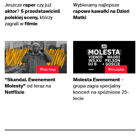
Jeszcze
raper
czy już
Wybieramy najlepsze
aktor
?
5 przedstawicieli
rapowe kawałki na Dzień
polskiej sceny,
którzy
Matki
zagrali w
filmie
#hip-hop
#muzyka
“Skandal. Ewenement
Molesta Ewenement
–
Molesty”
od teraz na
grupa zagra specjalny
Netflixie
koncert na spóźnione 25-
lecie