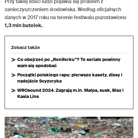
Przy takiej ilości ludzi pojawia się problem z
zanieczyszczeniem środowiska. Według oficjalnych
danych w 2017 roku na terenie festiwalu pozostawiono
1,3 mln butelek.
Zobacz także
Co obejrzeć po „Reniferku”? Te seriale powinny
wam się spodobać
Początki polskiego rapu: pierwsze kasety, dissy i
nadejście Scyzoryka
WROsound 2024. Zagrają m.in. Małpa, susk, Bisz i
Kasia Lins