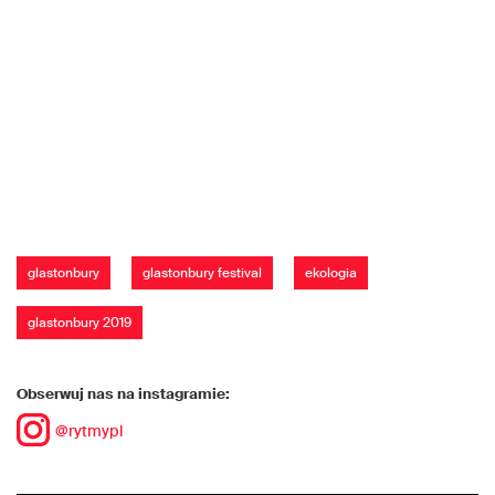
glastonbury
glastonbury festival
ekologia
glastonbury 2019
Obserwuj nas na instagramie:
@rytmypl