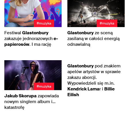
#muzyka
#muzyka
Festiwal
Glastonbury
Glastonbury
ze sceną
zakazuje jednorazowych
e-
zasilaną w całości energią
papierosów
. I ma rację
odnawialną
#festiwale
Glastonbury
pod znakiem
apelów artystów w sprawie
zakazu aborcji.
Wypowiedzieli się m.in.
#muzyka
Kendrick Lama
r i
Billie
Eilish
Jakub Skorupa
zapowiada
nowym singlem album i…
katastrofę