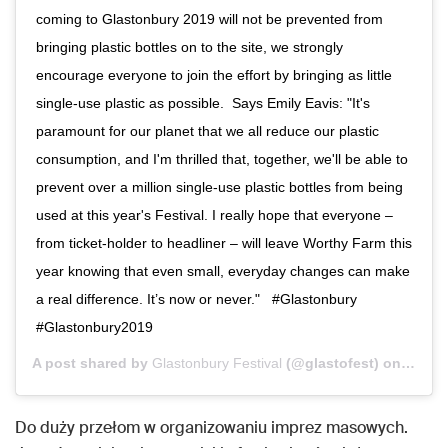
coming to Glastonbury 2019 will not be prevented from
bringing plastic bottles on to the site, we strongly
encourage everyone to join the effort by bringing as little
single-use plastic as possible.⁣ ⁣ Says Emily Eavis: "It's
paramount for our planet that we all reduce our plastic
consumption, and I'm thrilled that, together, we'll be able to
prevent over a million single-use plastic bottles from being
used at this year's Festival. I really hope that everyone –
from ticket-holder to headliner – will leave Worthy Farm this
year knowing that even small, everyday changes can make
a real difference. It’s now or never." ⁣ ⁣ #Glastonbury
#Glastonbury2019
A post shared by
Glastonbury Festival
(@glastofest) on
Feb 2
Do duży przełom w organizowaniu imprez masowych.