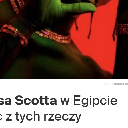
kadr z nagrani
sa Scotta
w Egipcie
 z tych rzeczy