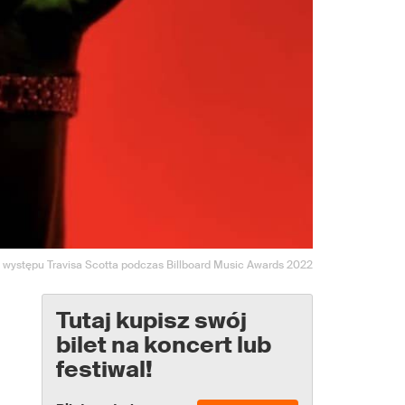
a występu Travisa Scotta podczas Billboard Music Awards 2022
Tutaj kupisz swój
bilet na koncert lub
festiwal!