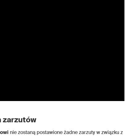
h zarzutów
towi
nie zostaną postawione żadne zarzuty w związku z