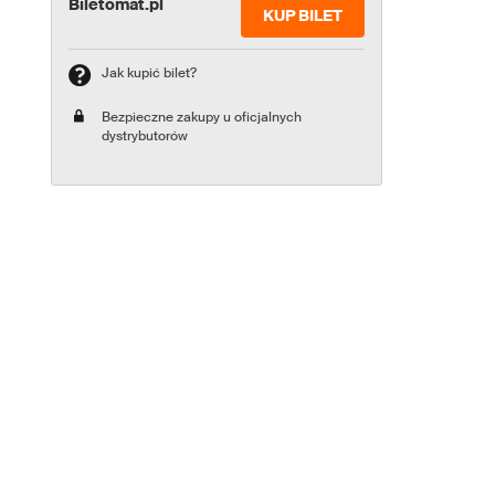
Biletomat.pl
KUP BILET
Jak kupić bilet?
Bezpieczne zakupy u oficjalnych
dystrybutorów