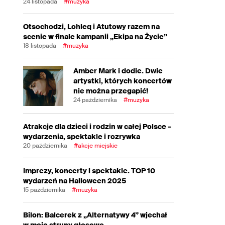
24 listopada
#muzyka
Otsochodzi, Lohleq i Atutowy razem na
scenie w finale kampanii „Ekipa na Życie”
18 listopada
#muzyka
Amber Mark i dodie. Dwie
artystki, których koncertów
nie można przegapić!
24 października
#muzyka
Atrakcje dla dzieci i rodzin w całej Polsce –
wydarzenia, spektakle i rozrywka
20 października
#akcje miejskie
Imprezy, koncerty i spektakle. TOP 10
wydarzeń na Halloween 2025
15 października
#muzyka
Bilon: Balcerek z „Alternatywy 4” wjechał
w moje struny głosowe