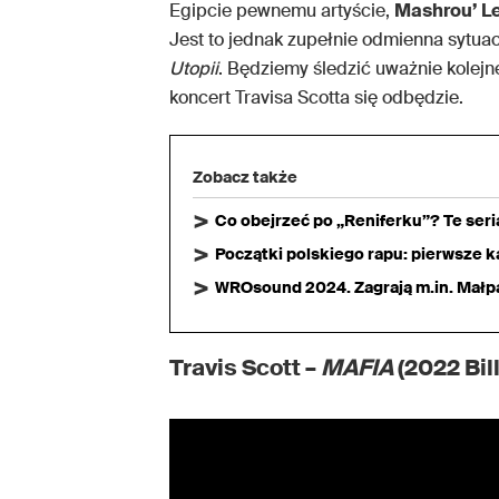
Egipcie pewnemu artyście,
Mashrou’ Le
Jest to jednak zupełnie odmienna sytuac
Utopii
. Będziemy śledzić uważnie kolejne
koncert Travisa Scotta się odbędzie.
Zobacz także
Co obejrzeć po „Reniferku”? Te ser
Początki polskiego rapu: pierwsze ka
WROsound 2024. Zagrają m.in. Małpa,
Travis Scott –
MAFIA
(2022 Bil