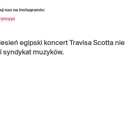
j nas na instagramie:
rytmypl
ień egipski koncert Travisa Scotta nie
ki syndykat muzyków.