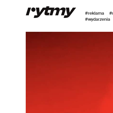
#reklama
#
#wydarzenia