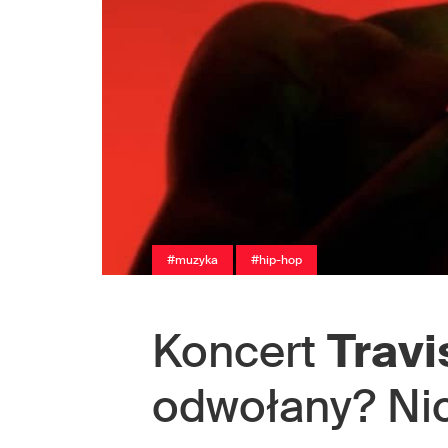
#muzyka
#hip-hop
Koncert
Travi
odwołany? Nic