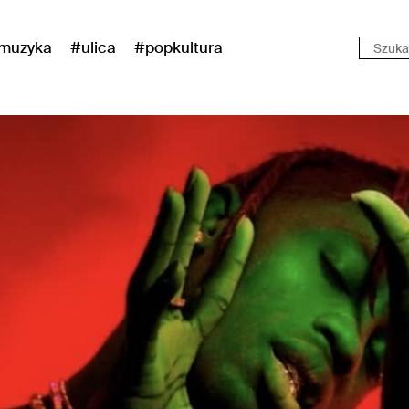
muzyka
#ulica
#popkultura