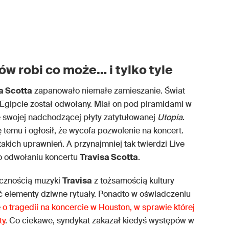
w robi co może… i tylko tyle
a Scotta
zapanowało niemałe zamieszanie. Świat
 Egipcie został odwołany. Miał on pod piramidami w
e swojej nadchodzącej płyty zatytułowanej
Utopia
.
 temu i ogłosił, że wycofa pozwolenie na koncert.
akich uprawnień. A przynajmniej tak twierdzi Live
 o odwołaniu koncertu
Travisa Scotta
.
ecznością muzyki
Travisa
z tożsamością kultury
 elementy dziwne rytuały. Ponadto w oświadczeniu
e
o tragedii na koncercie w Houston, w sprawie której
ty
. Co ciekawe, syndykat zakazał kiedyś występów w