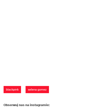
blackpink
selena gomez
Obserwuj nas na instagramie: