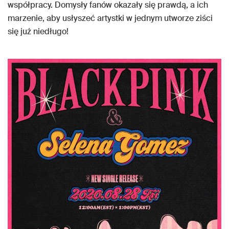
współpracy. Domysły fanów okazały się prawdą, a ich
marzenie, aby usłyszeć artystki w jednym utworze ziści
się już niedługo!