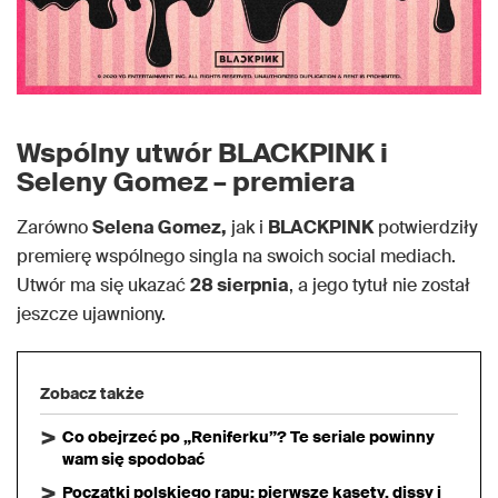
Wspólny utwór BLACKPINK i
Seleny Gomez – premiera
Zarówno
Selena Gomez,
jak i
BLACKPINK
potwierdziły
premierę wspólnego singla na swoich social mediach.
Utwór ma się ukazać
28 sierpnia
, a jego tytuł nie został
jeszcze ujawniony.
Zobacz także
Co obejrzeć po „Reniferku”? Te seriale powinny
wam się spodobać
Początki polskiego rapu: pierwsze kasety, dissy i