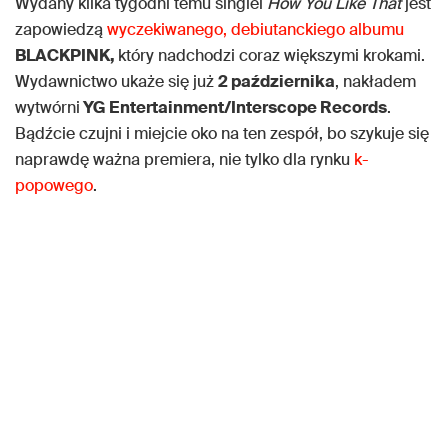
Wydany kilka tygodni temu singiel
How You Like That
jest
zapowiedzą
wyczekiwanego, debiutanckiego albumu
BLACKPINK,
który nadchodzi coraz większymi krokami.
Wydawnictwo ukaże się już
2 października
, nakładem
wytwórni
YG Entertainment/Interscope Records
.
Bądźcie czujni i miejcie oko na ten zespół, bo szykuje się
naprawdę ważna premiera, nie tylko dla rynku
k-
popowego
.