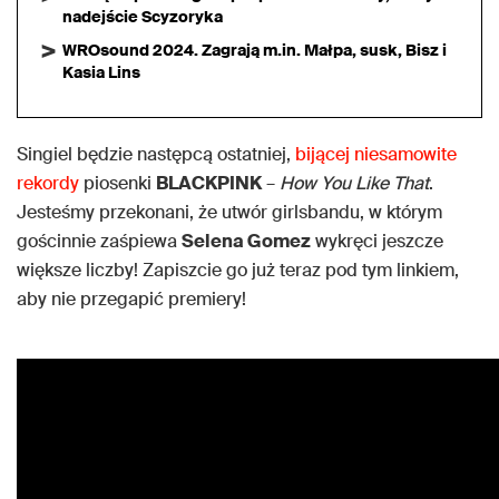
nadejście Scyzoryka
WROsound 2024. Zagrają m.in. Małpa, susk, Bisz i
Kasia Lins
Singiel będzie następcą ostatniej,
bijącej niesamowite
rekordy
piosenki
BLACKPINK
–
How You Like That
.
Jesteśmy przekonani, że utwór girlsbandu, w którym
gościnnie zaśpiewa
Selena Gomez
wykręci jeszcze
większe liczby! Zapiszcie go już teraz pod tym linkiem,
aby nie przegapić premiery!