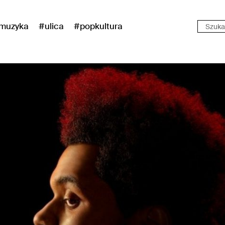
muzyka
#ulica
#popkultura