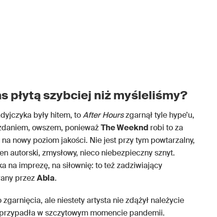
 płytą szybciej niż myśleliśmy?
dyjczyka były hitem, to
After Hours
zgarnął tyle hype’u,
m zdaniem, owszem, ponieważ
The Weeknd
robi to za
na nowy poziom jakości. Nie jest przy tym powtarzalny,
n autorski, zmysłowy, nieco niebezpieczny sznyt.
 na imprezę, na siłownię: to też zadziwiający
wany przez
Abla
.
 zgarnięcia, ale niestety artysta nie zdążył należycie
przypadła w szczytowym momencie pandemii.