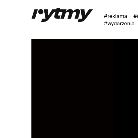
#reklama
#
#wydarzenia