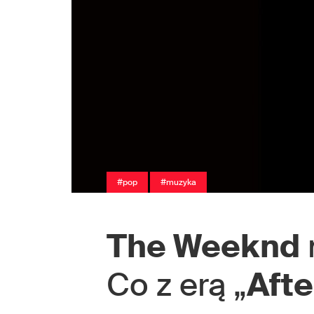
#pop
#muzyka
The Weeknd
Co z erą „
Afte