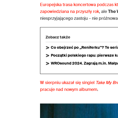
Europejska trasa koncertowa podczas kt
zapowiedziana na przyszły rok
, ale
The
niesprzyjającego zastoju – nie próżnowa
Zobacz także
Co obejrzeć po „Reniferku”? Te ser
Początki polskiego rapu: pierwsze ka
WROsound 2024. Zagrają m.in. Małpa,
W sierpniu ukazał się singiel
Take My Br
pracuje nad nowym albumem
.