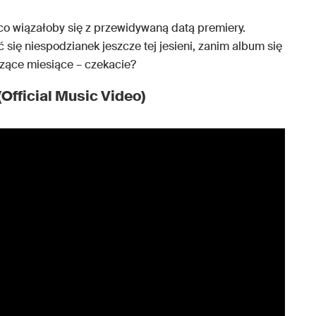
 co wiązałoby się z przewidywaną datą premiery.
się niespodzianek jeszcze tej jesieni, zanim album się
zące miesiące – czekacie?
(Official Music Video)