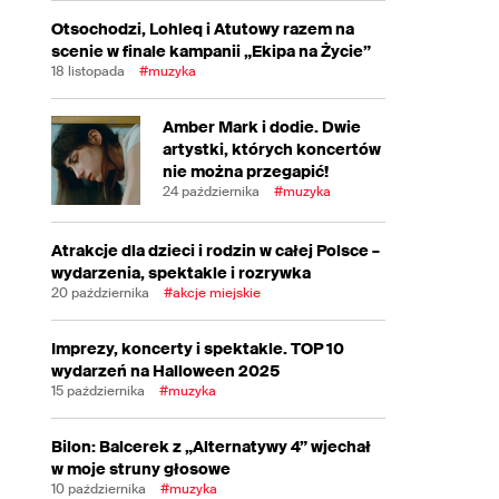
Otsochodzi, Lohleq i Atutowy razem na
scenie w finale kampanii „Ekipa na Życie”
18 listopada
#muzyka
Amber Mark i dodie. Dwie
artystki, których koncertów
nie można przegapić!
24 października
#muzyka
Atrakcje dla dzieci i rodzin w całej Polsce –
wydarzenia, spektakle i rozrywka
20 października
#akcje miejskie
Imprezy, koncerty i spektakle. TOP 10
wydarzeń na Halloween 2025
15 października
#muzyka
Bilon: Balcerek z „Alternatywy 4” wjechał
w moje struny głosowe
10 października
#muzyka