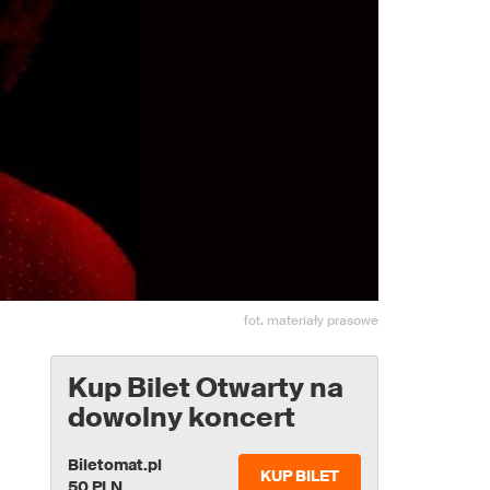
fot. materiały prasowe
Kup Bilet Otwarty na
dowolny koncert
Biletomat.pl
KUP BILET
50 PLN