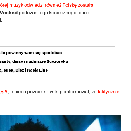
órej muzyk odwiedzi również Polskę została
 Weeknd
podczas tego koniecznego, choć
ł.
iale powinny wam się spodobać
sety, dissy i nadejście Scyzoryka
 susk, Bisz i Kasia Lins
eath
, a nieco później artysta poinformował, że
faktycznie