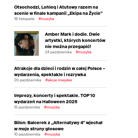
Otsochodzi, Lohleq i Atutowy razem na
scenie w finale kampanii „Ekipa na Życie”
18 listopada
#muzyka
Amber Mark i dodie. Dwie
artystki, których koncertów
nie można przegapić!
24 października
#muzyka
Atrakcje dla dzieci i rodzin w całej Polsce –
wydarzenia, spektakle i rozrywka
20 października
#akcje miejskie
Imprezy, koncerty i spektakle. TOP 10
wydarzeń na Halloween 2025
15 października
#muzyka
Bilon: Balcerek z „Alternatywy 4” wjechał
w moje struny głosowe
10 października
#muzyka