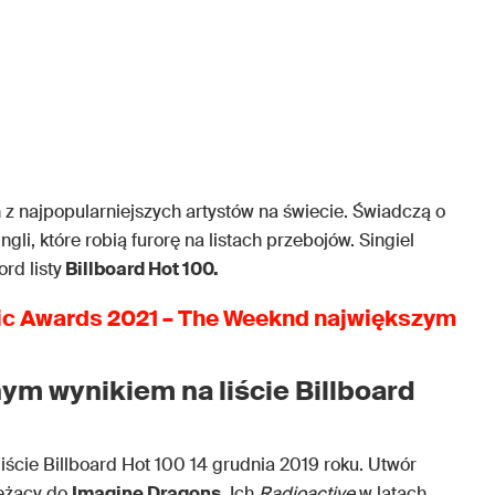
n z najpopularniejszych artystów na świecie. Świadczą o
gli, które robią furorę na listach przebojów. Singiel
rd listy
Billboard Hot 100.
ic Awards 2021 – The Weeknd największym
ym wynikiem na liście Billboard
iście Billboard Hot 100 14 grudnia 2019 roku. Utwór
leżący do
Imagine Dragons
. Ich
Radioactive
w latach