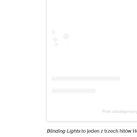
Post udostępnio
Blinding Lights
to jeden z trzech hitów H