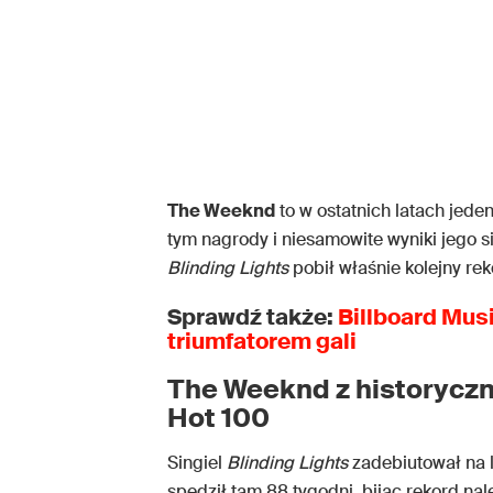
The Weeknd
to w ostatnich latach jede
tym nagrody i niesamowite wyniki jego sin
Blinding Lights
pobił właśnie kolejny reko
Sprawdź także:
Billboard Mus
triumfatorem gali
The Weeknd z historyczn
Hot 100
Singiel
Blinding Lights
zadebiutował na l
spędził tam 88 tygodni, bijąc rekord na