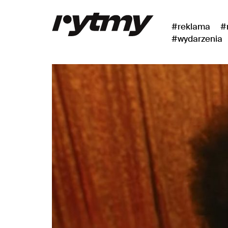
#reklama
#
#wydarzenia