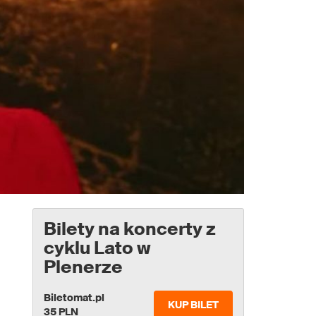
Bilety na koncerty z
cyklu Lato w
Plenerze
Biletomat.pl
KUP BILET
35 PLN