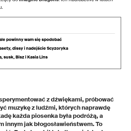
u.
iale powinny wam się spodobać
sety, dissy i nadejście Scyzoryka
 susk, Bisz i Kasia Lins
ksperymentować z dźwiękami, próbować
yć muzykę z ludźmi, których naprawdę
kadę każda piosenka była podróżą, a
ym innym jak błogosławieństwem. To