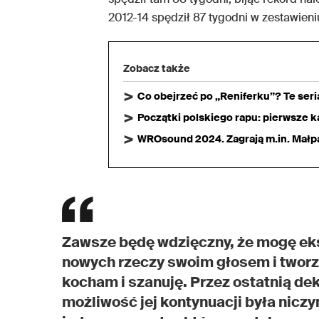
2012-14 spędził 87 tygodni w zestawieni
Zobacz także
Co obejrzeć po „Reniferku”? Te ser
Początki polskiego rapu: pierwsze ka
WROsound 2024. Zagrają m.in. Małpa,
Zawsze będę wdzięczny, że mogę e
nowych rzeczy swoim głosem i tworz
kocham i szanuję. Przez ostatnią de
możliwość jej kontynuacji była nicz