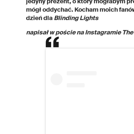
jedyny prezent, o który mogłabym pro
mógł oddychać. Kocham moich fanów i
dzień dla
Blinding Lights
napisał w poście na Instagramie Th