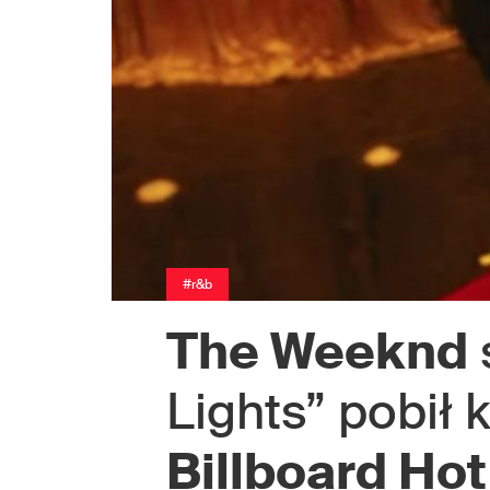
#r&b
The Weeknd
Lights” pobił k
Billboard Hot