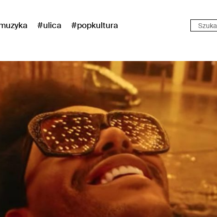
muzyka
#ulica
#popkultura