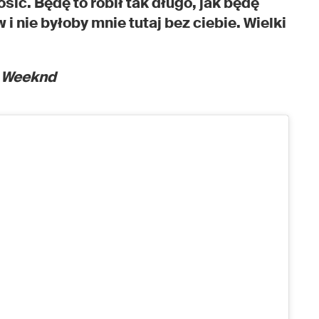
sić. Będę to robił tak długo, jak będę
 nie byłoby mnie tutaj bez ciebie. Wielki
e Weeknd