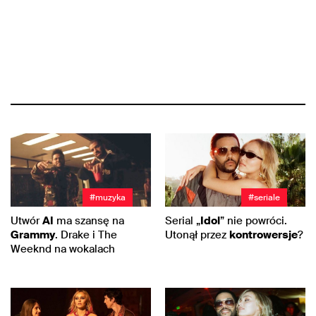
#muzyka
#seriale
Utwór
AI
ma szansę na
Serial „
Idol
” nie powróci.
Grammy
. Drake i The
Utonął przez
kontrowersje
?
Weeknd na wokalach