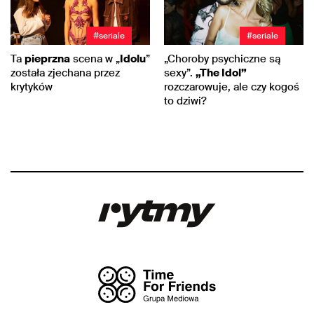
#seriale
#seriale
Ta
pieprzna
scena w „
Idolu
”
„Choroby psychiczne są
została zjechana przez
sexy”.
„The Idol”
krytyków
rozczarowuje, ale czy kogoś
to dziwi?