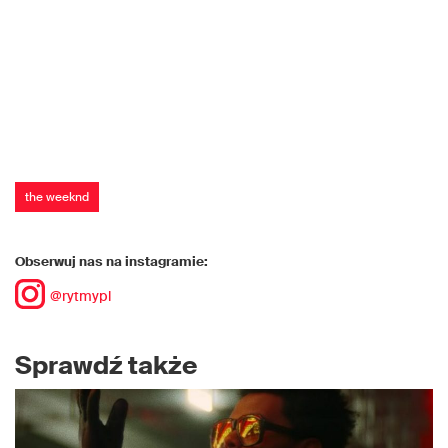
the weeknd
Obserwuj nas na instagramie:
@rytmypl
Sprawdź także