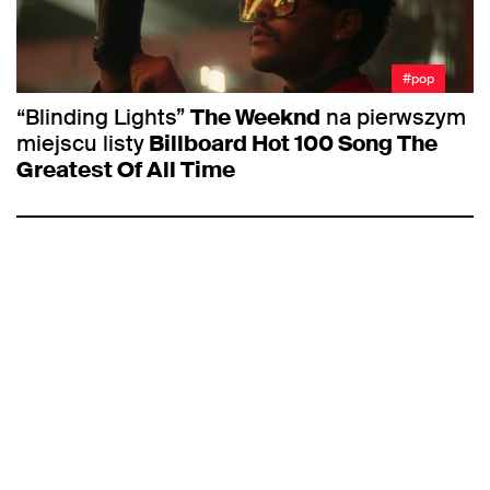
#pop
“Blinding Lights”
The Weeknd
na pierwszym
miejscu listy
Billboard Hot 100 Song The
Greatest Of All Time