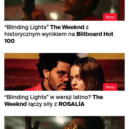
#pop
“Blinding Lights”
The Weeknd
z
historycznym wynikiem na
Billboard Hot
100
#pop
“Blinding Lights” w wersji latino?
The
Weeknd
łączy siły z
ROSALÍA