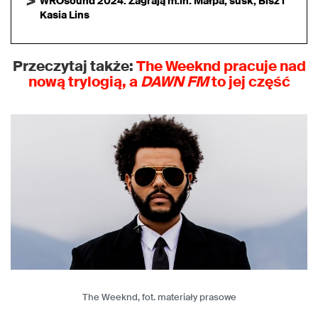
WROsound 2024. Zagrają m.in. Małpa, susk, Bisz i
Kasia Lins
Przeczytaj także:
The Weeknd pracuje nad
nową trylogią, a
DAWN FM
to jej część
The Weeknd, fot. materiały prasowe