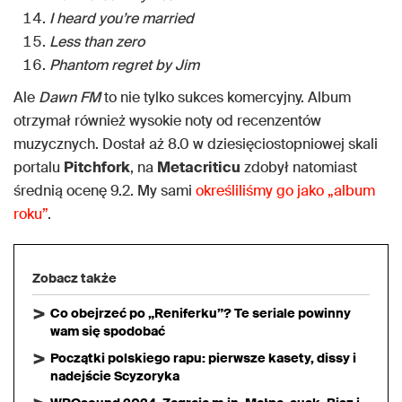
I heard you’re married
Less than zero
Phantom regret by Jim
Ale
Dawn FM
to nie tylko sukces komercyjny. Album
otrzymał również wysokie noty od recenzentów
muzycznych. Dostał aż 8.0 w dziesięciostopniowej skali
portalu
Pitchfork
, na
Metacriticu
zdobył natomiast
średnią ocenę 9.2. My sami
określiliśmy go jako „album
roku”
.
Zobacz także
Co obejrzeć po „Reniferku”? Te seriale powinny
wam się spodobać
Początki polskiego rapu: pierwsze kasety, dissy i
nadejście Scyzoryka