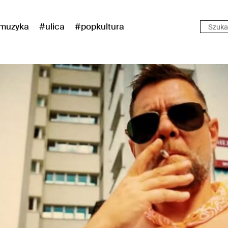
muzyka
#ulica
#popkultura