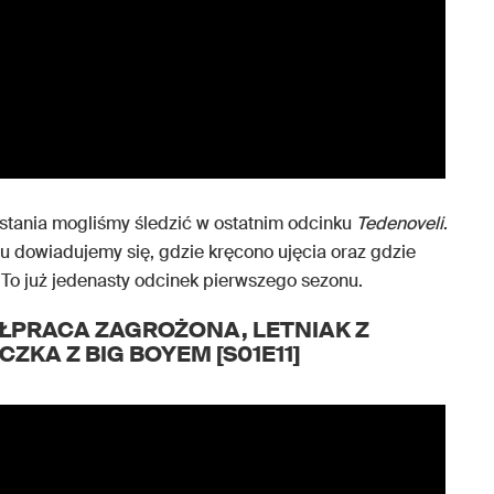
powstania mogliśmy śledzić w ostatnim odcinku
Tedenoveli
.
 dowiadujemy się, gdzie kręcono ujęcia oraz gdzie
To już jedenasty odcinek pierwszego sezonu.
ŁPRACA ZAGROŻONA, LETNIAK Z
KA Z BIG BOYEM [S01E11]