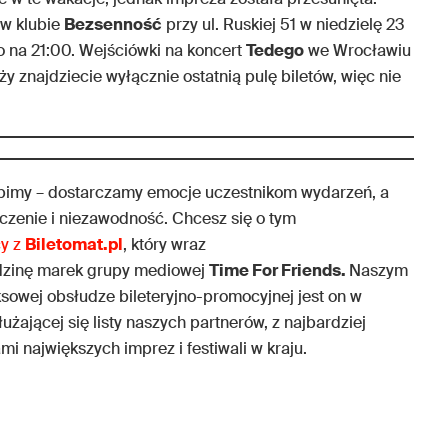
 w klubie
Bezsenność
przy ul. Ruskiej 51 w niedzielę 23
o na 21:00. Wejściówki na koncert
Tedego
we Wrocławiu
y znajdziecie wyłącznie ostatnią pulę biletów, więc nie
obimy – dostarczamy emocje uczestnikom wydarzeń, a
zenie i niezawodność. Chcesz się o tym
cy z
Biletomat.pl
, który wraz
dzinę marek grupy mediowej
Time For Friends.
Naszym
ksowej obsłudze bileteryjno-promocyjnej jest on w
użającej się listy naszych partnerów, z najbardziej
i największych imprez i festiwali w kraju.