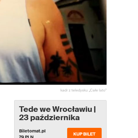
kadr z teledysku „Całe lato"
Tede we Wrocławiu |
23 października
Biletomat.pl
KUP BILET
79 PLN