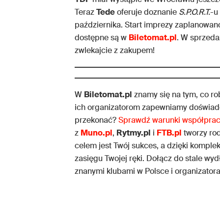
Teraz
Tede
oferuje doznanie
S.P.O.R.T.
-u
października. Start imprezy zaplanowan
dostępne są w
Biletomat.pl
. W sprzedaż
zwlekajcie z zakupem!
W
Biletomat.pl
znamy się na tym, co r
ich organizatorom zapewniamy doświadc
przekonać?
Sprawdź warunki współpra
z
Muno.pl
,
Rytmy.pl
i
FTB.pl
tworzy ro
celem jest Twój sukces, a dzięki komple
zasięgu Twojej ręki. Dołącz do stale wydł
znanymi klubami w Polsce i organizatoram