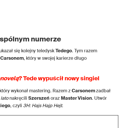
 wspólnym numerze
ukazał się kolejny teledysk
Tedego
. Tym razem
 Carsonem
, który w swojej karierze długo
novelą
? Tede wypuścił nowy singiel
który wykonał mastering. Razem z
Carsonem
zadbał
lato
nakręcili
Szerszeń
oraz
Master Vision
. Utwór
iego
, czyli
3H: Hajs Hajp Hejt
.