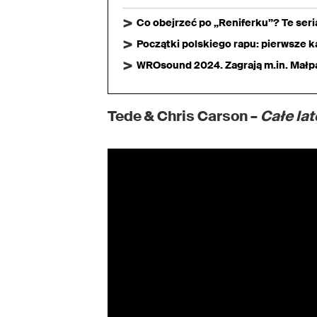
Co obejrzeć po „Reniferku”? Te ser
Początki polskiego rapu: pierwsze ka
WROsound 2024. Zagrają m.in. Małpa,
Tede & Chris Carson –
Całe lat