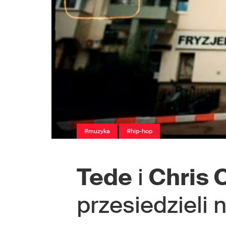
#muzyka
#hip-hop
Tede
i
Chris 
przesiedzieli 