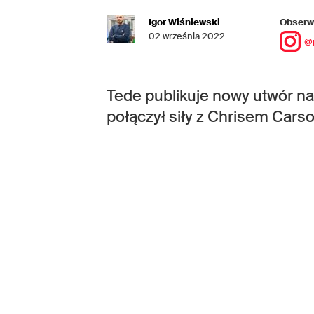
Igor Wiśniewski
Obserwu
02 września 2022
@
Tede publikuje nowy utwór n
połączył siły z Chrisem Cars