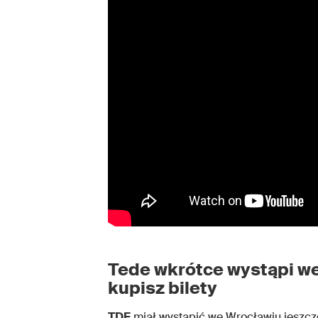
Tede wkrótce wystąpi we
kupisz bilety
TDF
miał wystąpić we Wrocławiu jeszcze