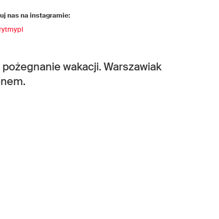
j nas na instagramie:
rytmypl
a pożegnanie wakacji. Warszawiak
onem.