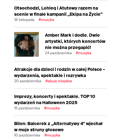
Otsochodzi, Lohleq i Atutowy razem na
scenie w finale kampanii „Ekipa na Życie”
18 listopada
#muzyka
Amber Mark i dodie. Dwie
artystki, których koncertów
nie można przegapić!
24 października
#muzyka
Atrakcje dla dzieci i rodzin w całej Polsce –
wydarzenia, spektakle i rozrywka
20 października
#akcje miejskie
Imprezy, koncerty i spektakle. TOP 10
wydarzeń na Halloween 2025
15 października
#muzyka
Bilon: Balcerek z „Alternatywy 4” wjechał
w moje struny głosowe
10 października
#muzyka