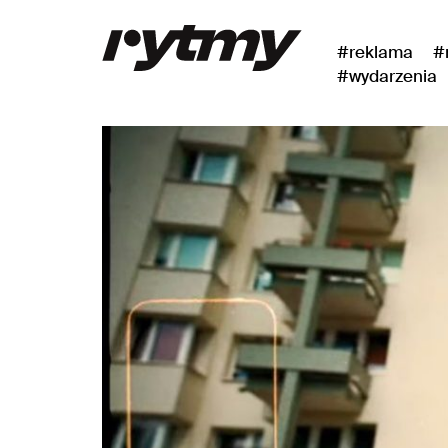
#reklama
#
#wydarzenia