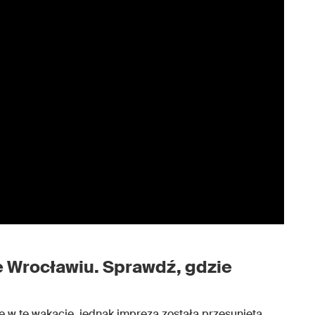
 Wrocławiu. Sprawdź, gdzie
 w te wakacje, jednak impreza została przesunięta.