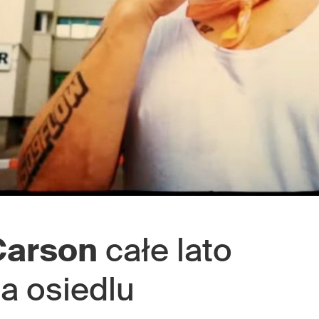
Carson
całe lato
na osiedlu