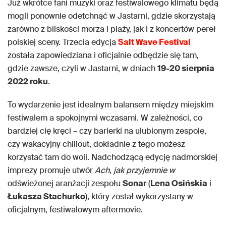
Już wkrótce fani muzyki oraz festiwalowego klimatu będą
mogli ponownie odetchnąć w Jastarni, gdzie skorzystają
zarówno z bliskości morza i plaży, jak i z koncertów pereł
polskiej sceny. Trzecia edycja
Salt Wave Festival
została zapowiedziana i oficjalnie odbędzie się tam,
gdzie zawsze, czyli w Jastarni, w dniach
19-20 sierpnia
2022 roku
.
To wydarzenie jest idealnym balansem między miejskim
festiwalem a spokojnymi wczasami. W zależności, co
bardziej cię kręci – czy barierki na ulubionym zespole,
czy wakacyjny chillout, dokładnie z tego możesz
korzystać tam do woli. Nadchodzącą edycję nadmorskiej
imprezy promuje utwór
Ach, jak przyjemnie w
odświeżonej aranżacji zespołu
Sonar
(
Lena Osińskia
i
Łukasza Stachurko
), który został wykorzystany w
oficjalnym, festiwalowym aftermovie.