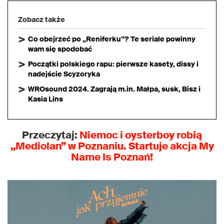
Zobacz także
Co obejrzeć po „Reniferku”? Te seriale powinny
wam się spodobać
Początki polskiego rapu: pierwsze kasety, dissy i
nadejście Scyzoryka
WROsound 2024. Zagrają m.in. Małpa, susk, Bisz i
Kasia Lins
Przeczytaj:
Niemoc i oysterboy robią
„Mediolan” w Poznaniu. Startuje akcja My
Name Is Poznań!