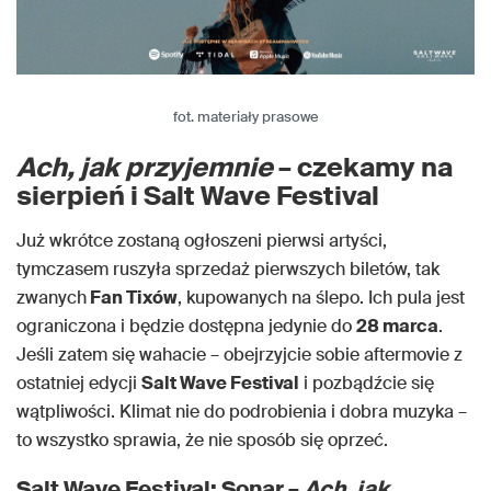
fot. materiały prasowe
Ach, jak przyjemnie
– czekamy na
sierpień i Salt Wave Festival
Już wkrótce zostaną ogłoszeni pierwsi artyści,
tymczasem ruszyła sprzedaż pierwszych biletów, tak
zwanych
Fan Tixów
, kupowanych na ślepo. Ich pula jest
ograniczona i będzie dostępna jedynie do
28 marca
.
Jeśli zatem się wahacie – obejrzyjcie sobie aftermovie z
ostatniej edycji
Salt Wave Festival
i pozbądźcie się
wątpliwości. Klimat nie do podrobienia i dobra muzyka –
to wszystko sprawia, że nie sposób się oprzeć.
Salt Wave Festival: Sonar –
Ach, jak