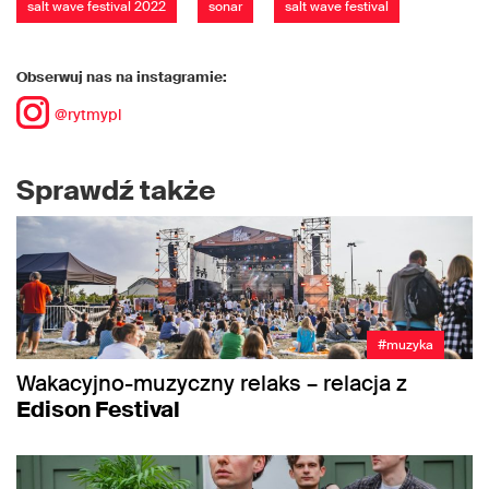
salt wave festival 2022
sonar
salt wave festival
Obserwuj nas na instagramie:
@rytmypl
Sprawdź także
#muzyka
Wakacyjno-muzyczny relaks – relacja z
Edison Festival