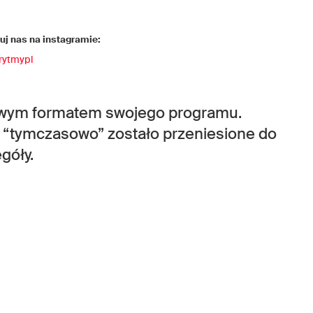
j nas na instagramie:
rytmypl
owym formatem swojego programu.
 “tymczasowo” zostało przeniesione do
góły.