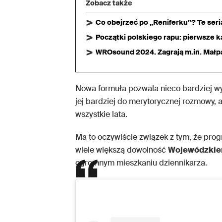
Zobacz także
Co obejrzeć po „Reniferku”? Te ser
Początki polskiego rapu: pierwsze ka
WROsound 2024. Zagrają m.in. Małpa,
Nowa formuła pozwala nieco bardziej 
jej bardziej do merytorycznej rozmowy, 
wszystkie lata.
Ma to oczywiście związek z tym, że prog
wiele większą dowolność
Wojewódzki
ogromnym mieszkaniu dziennikarza.