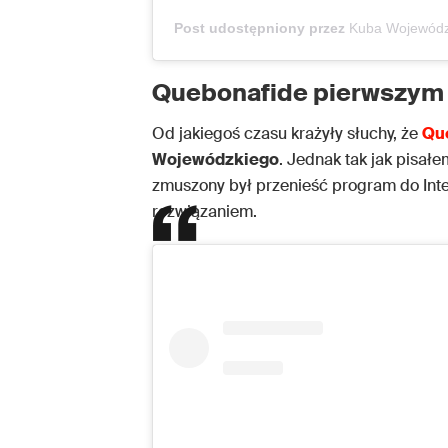
Post udostępniony przez
Kuba Wojewódz
Quebonafide pierwszym
Od jakiegoś czasu krażyły słuchy, że
Qu
Wojewódzkiego
. Jednak tak jak pisał
zmuszony był przenieść program do Inter
rozwiązaniem.