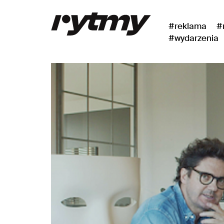
#reklama
#
#wydarzenia