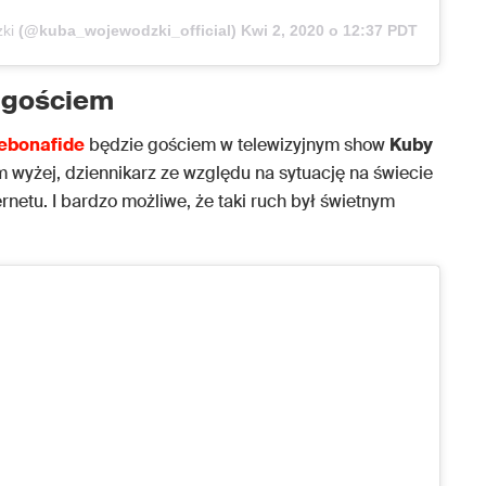
ki
(@kuba_wojewodzki_official)
Kwi 2, 2020 o 12:37 PDT
 gościem
ebonafide
będzie gościem w telewizyjnym show
Kuby
em wyżej, dziennikarz ze względu na sytuację na świecie
netu. I bardzo możliwe, że taki ruch był świetnym