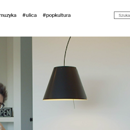
muzyka
#ulica
#popkultura