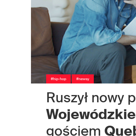
#hip-hop
#newsy
Ruszył nowy 
Wojewódzki
gościem
Que