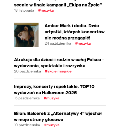
scenie w finale kampanii „Ekipa na Życie”
18 listopada
#muzyka
Amber Mark i dodie. Dwie
artystki, których koncertów
nie można przegapić!
24 października
#muzyka
Atrakcje dla dzieci i rodzin w całej Polsce –
wydarzenia, spektakle i rozrywka
20 października
#akcje miejskie
Imprezy, koncerty i spektakle. TOP 10
wydarzeń na Halloween 2025
15 października
#muzyka
Bilon: Balcerek z „Alternatywy 4” wjechał
w moje struny głosowe
10 października
#muzyka