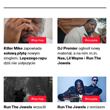
#hip-hop
#muzyka
Killer Mike
zapowiada
DJ Premier
ogłosił nowy
solową płytę
nowym
materiał, a na nim m.in.
singlem.
Lepszego rapu
Nas, Lil Wayne
i
Run The
dziś nie usłyszycie
Jewels
#hip-hop
#muzyka
Run The Jewels
wrzucili
Run The Jewels
z remixem