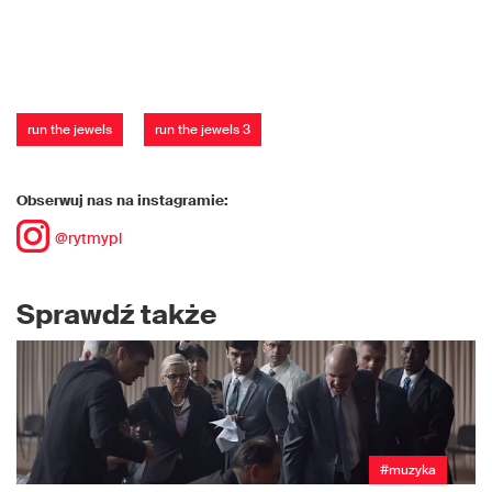
run the jewels
run the jewels 3
Obserwuj nas na instagramie:
@rytmypl
Sprawdź także
#muzyka