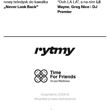
nowy teledysk do kawałka
“Ooh LA LA”, a na nim
Lil
„Never Look Back”
Wayne
,
Greg Nice
i
DJ
Premier
Copyrights 2026 ©
Wszelkie prawa zastrzeżone