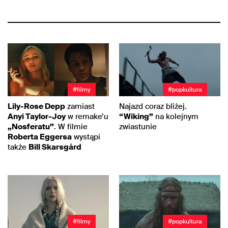
#filmy
#popkultura
Lily-Rose Depp
zamiast
Najazd coraz bliżej.
Anyi Taylor-Joy
w remake’u
“Wiking”
na kolejnym
„Nosferatu”
. W filmie
zwiastunie
Roberta Eggersa
wystąpi
także
Bill Skarsgård
#filmy
#popkultura