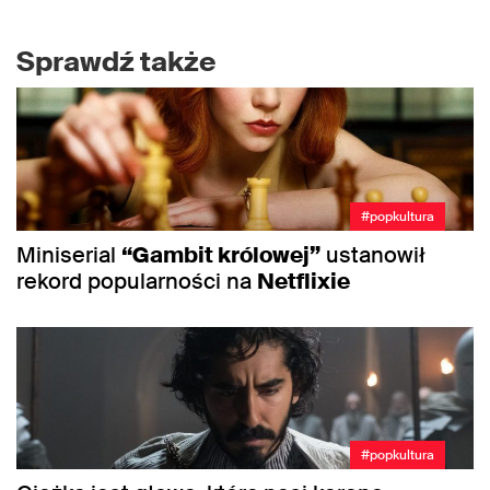
Sprawdź także
#popkultura
Miniserial
“Gambit królowej”
ustanowił
rekord popularności na
Netflixie
#popkultura