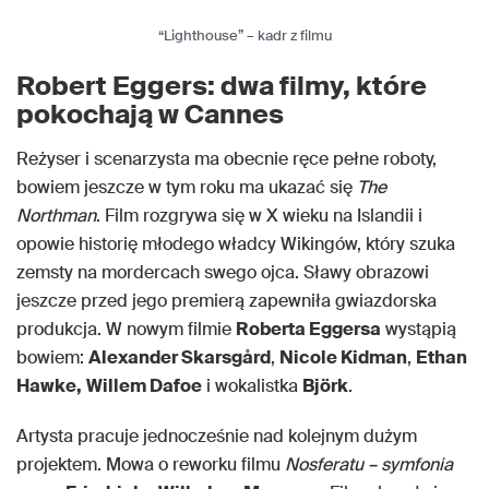
“Lighthouse” – kadr z filmu
Robert Eggers: dwa filmy, które
pokochają w Cannes
Reżyser i scenarzysta ma obecnie ręce pełne roboty,
bowiem jeszcze w tym roku ma ukazać się
The
Northman
. Film rozgrywa się w X wieku na Islandii i
opowie historię młodego władcy Wikingów, który szuka
zemsty na mordercach swego ojca. Sławy obrazowi
jeszcze przed jego premierą zapewniła gwiazdorska
produkcja. W nowym filmie
Roberta Eggersa
wystąpią
bowiem:
Alexander Skarsgård
,
Nicole Kidman
,
Ethan
Hawke,
Willem Dafoe
i wokalistka
Björk
.
Artysta pracuje jednocześnie nad kolejnym dużym
projektem. Mowa o reworku filmu
Nosferatu – symfonia