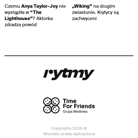
Czemu
Anya Taylor-Joy
nie
„Wiking”
na drugim
wystąpiła w
“The
zwiastunie. Krytycy są
Lighthouse”
? Aktorka
zachwyceni
zdradza powód
Copyrights 2026 ©
Wszelkie prawa zastrzeżone