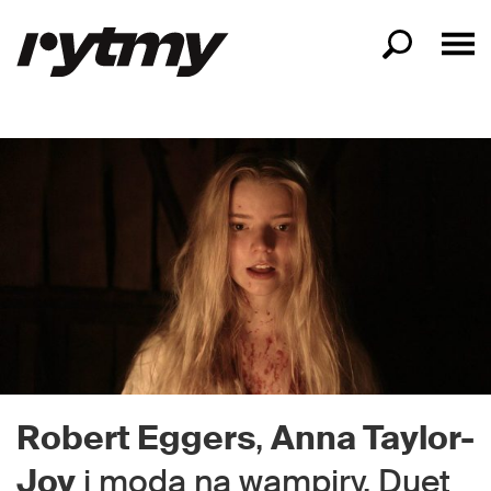
Robert Eggers
,
Anna Taylor-
Joy
i moda na wampiry. Duet