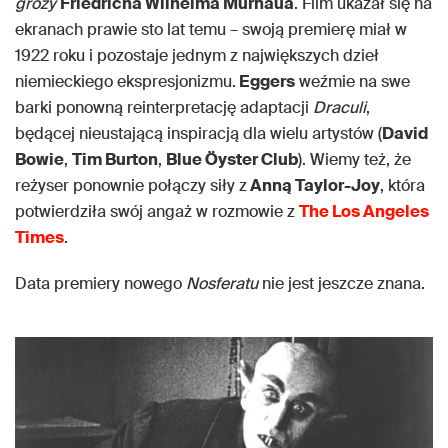
grozy
Friedricha Wilhelma Murnaua
. Film ukazał się na
ekranach prawie sto lat temu – swoją premierę miał w
1922 roku i pozostaje jednym z największych dzieł
niemieckiego ekspresjonizmu.
Eggers
weźmie na swe
barki ponowną reinterpretację adaptacji
Draculi
,
będącej nieustającą inspiracją dla wielu artystów (
David
Bowie
,
Tim Burton
,
Blue Öyster Club
). Wiemy też, że
reżyser ponownie połączy siły z
Anną Taylor-Joy
, która
potwierdziła swój angaż w rozmowie z
The Los Angeles
Times
.
Data premiery nowego
Nosferatu
nie jest jeszcze znana.