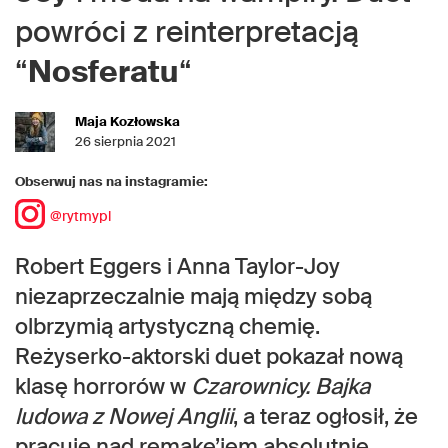
powróci z reinterpretacją
“
Nosferatu
“
Maja Kozłowska
26 sierpnia 2021
Obserwuj nas na instagramie:
@rytmypl
Robert Eggers i Anna Taylor-Joy
niezaprzeczalnie mają między sobą
olbrzymią artystyczną chemię.
Reżyserko-aktorski duet pokazał nową
klasę horrorów w
Czarownicy. Bajka
ludowa z Nowej Anglii
, a teraz ogłosił, że
pracuje nad remake’iem absolutnie