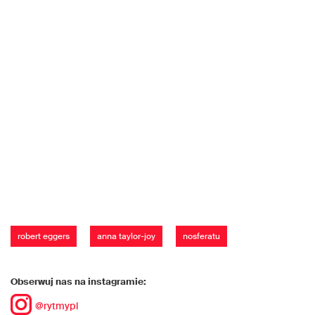
robert eggers
anna taylor-joy
nosferatu
Obserwuj nas na instagramie:
@rytmypl