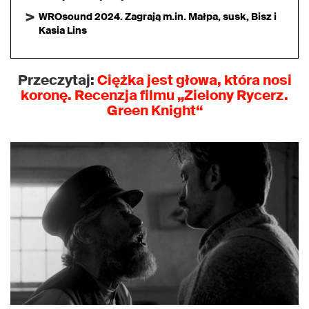
WROsound 2024. Zagrają m.in. Małpa, susk, Bisz i
Kasia Lins
Przeczytaj:
Ciężka jest głowa, która nosi
koronę. Recenzja filmu „
Zielony Rycerz.
Green Knight
“