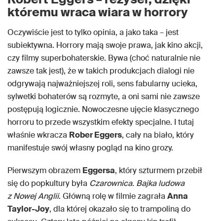
któremu wraca wiara w horrory
Oczywiście jest to tylko opinia, a jako taka – jest
subiektywna. Horrory mają swoje prawa, jak kino akcji,
czy filmy superbohaterskie. Bywa (choć naturalnie nie
zawsze tak jest), że w takich produkcjach dialogi nie
odgrywają najważniejszej roli, sens fabularny ucieka,
sylwetki bohaterów są rozmyte, a oni sami nie zawsze
postępują logicznie. Nowoczesne ujęcie klasycznego
horroru to przede wszystkim efekty specjalne. I tutaj
właśnie wkracza
Rober Eggers
, cały na biało, który
manifestuje swój własny pogląd na kino grozy.
Pierwszym obrazem
Eggersa
, który szturmem przebił
się do popkultury była
Czarownica. Bajka ludowa
z Nowej Anglii
. Główną rolę w filmie zagrała
Anna
Taylor-Joy
, dla której okazało się to trampoliną do