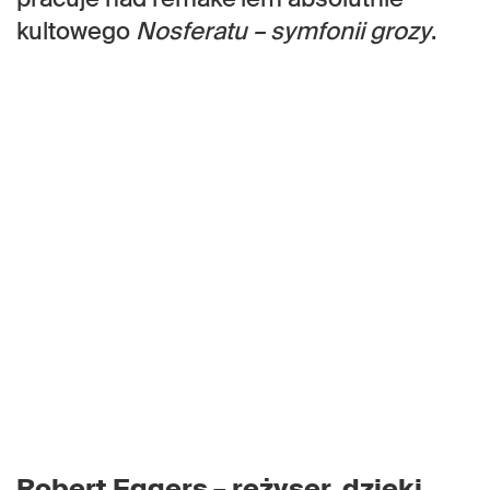
kultowego
Nosferatu – symfonii grozy
.
Robert Eggers – reżyser, dzięki