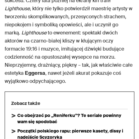
sukcesu. Cztery lata później na ekrany kin trafił
Lighthouse
, który nie tylko potwierdził maestrię artysty w
tworzeniu skomplikowanych, przesyconych strachem,
niepokojem i symboliką opowieści, ale i uczynił go
marką.
Lighthouse
to ewenement: spektakl dwóch
aktorów na czarno-białej kliszy w kłującym oczy
formacie 19:16 i muzyce, imitującej dźwięki budujące
codzienność na opustoszałej wysepce na morzu.
Nieprzyjemny, drażniący, piękny – tak, jak właściwie całe
estetyka
Eggersa
, nawet jeżeli akurat pokazuje coś
wyjątkowo odpychającego.
Zobacz także
Co obejrzeć po „Reniferku”? Te seriale powinny
wam się spodobać
Początki polskiego rapu: pierwsze kasety, dissy i
nadejście Scyzoryka