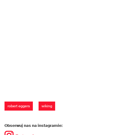
robert eggers
wiking
Obserwuj nas na instagramie: