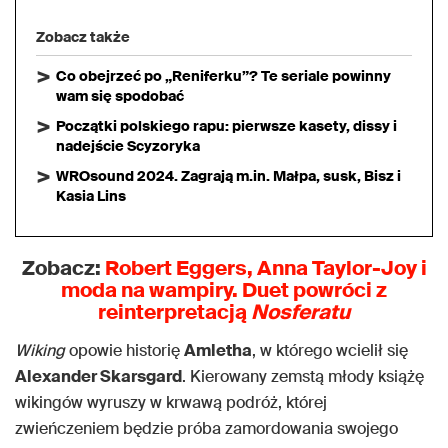
Zobacz także
Co obejrzeć po „Reniferku”? Te seriale powinny
wam się spodobać
Początki polskiego rapu: pierwsze kasety, dissy i
nadejście Scyzoryka
WROsound 2024. Zagrają m.in. Małpa, susk, Bisz i
Kasia Lins
Zobacz:
Robert Eggers, Anna Taylor-Joy i
moda na wampiry. Duet powróci z
reinterpretacją
Nosferatu
Wiking
opowie historię
Amletha
, w którego wcielił się
Alexander Skarsgard
. Kierowany zemstą młody książę
wikingów wyruszy w krwawą podróż, której
zwieńczeniem będzie próba zamordowania swojego