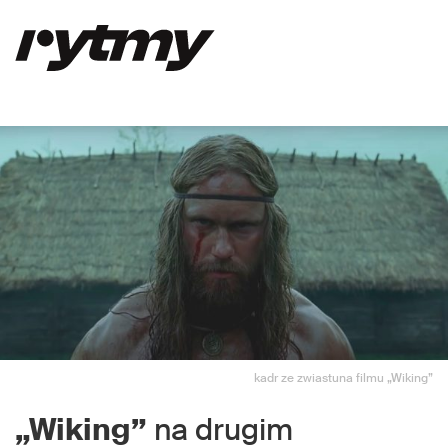
kadr ze zwiastuna filmu „Wiking”
„Wiking”
na drugim