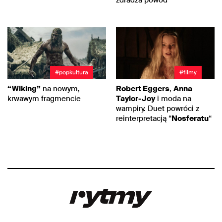
zdradza powód
#popkultura
#filmy
“Wiking”
na nowym,
Robert Eggers
,
Anna
krwawym fragmencie
Taylor-Joy
i moda na
wampiry. Duet powróci z
reinterpretacją “
Nosferatu
“