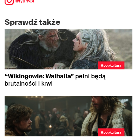
@rytmypl
Sprawdź także
#popkultura
“Wikingowie: Walhalla”
pełni będą
brutalności i krwi
#popkultura