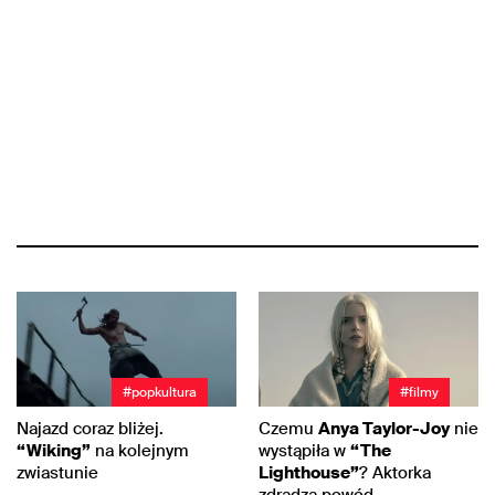
#popkultura
#filmy
Najazd coraz bliżej.
Czemu
Anya Taylor-Joy
nie
“Wiking”
na kolejnym
wystąpiła w
“The
zwiastunie
Lighthouse”
? Aktorka