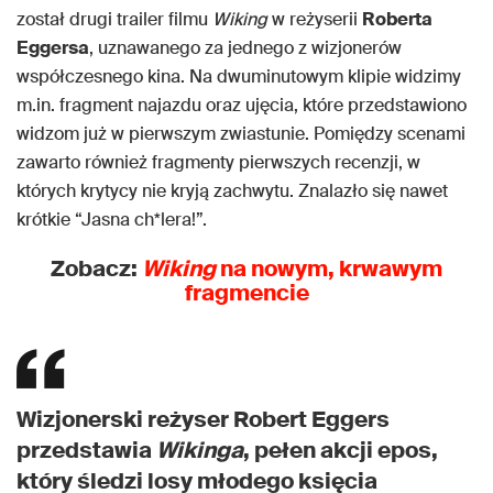
został drugi trailer filmu
Wiking
w reżyserii
Roberta
Eggersa
, uznawanego za jednego z wizjonerów
współczesnego kina. Na dwuminutowym klipie widzimy
m.in. fragment najazdu oraz ujęcia, które przedstawiono
widzom już w pierwszym zwiastunie. Pomiędzy scenami
zawarto również fragmenty pierwszych recenzji, w
których krytycy nie kryją zachwytu. Znalazło się nawet
krótkie “Jasna ch*lera!”.
Zobacz:
Wiking
na nowym, krwawym
fragmencie
Wizjonerski reżyser Robert Eggers
przedstawia
Wikinga
, pełen akcji epos,
który śledzi losy młodego księcia