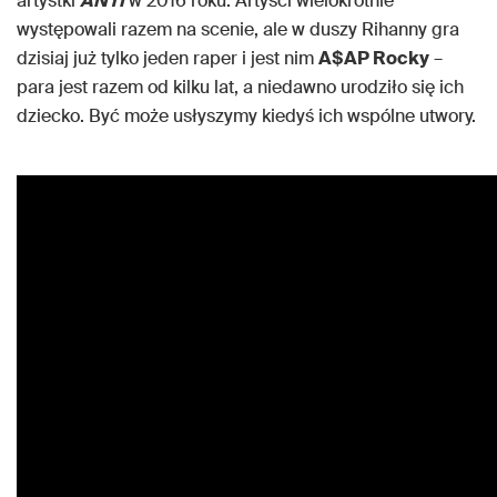
artystki
ANTI
w 2016 roku. Artyści wielokrotnie
występowali razem na scenie, ale w duszy Rihanny gra
dzisiaj już tylko jeden raper i jest nim
A$AP Rocky
–
para jest razem od kilku lat, a niedawno urodziło się ich
dziecko. Być może usłyszymy kiedyś ich wspólne utwory.