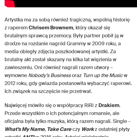
Artystka ma za sobą również tragiczną, wspólną historię
z raperem
Chrisem Brownem
, który okazał się
brutalnym sprawcą przemocy. Były partner pobił ją w
drodze na rozdanie nagród Grammy w 2009 roku, a
media obiegły zdjęcia poszkodowanej artystki. Za
brutalny akt został skazany na kilka lat więzienia w
zawieszeniu. Oni również nagrali razem utwory –
wymowne
Nobody’s Business
oraz
Turn up the Music
w
2012 roku, gdy gwiazda postanowiła wybaczyć raperowi.
Ich związek na szczęście nie przetrwał.
Najwięcej mówiło się o współpracy RiRi z
Drakiem
.
Przede wszystkim o ich potencjalnym romansie, ale
oficjalna była tylko muzyka, którą razem nagrali. Single –
What’s My Name
,
Take Care
czy
Work
z ostatniej płyty