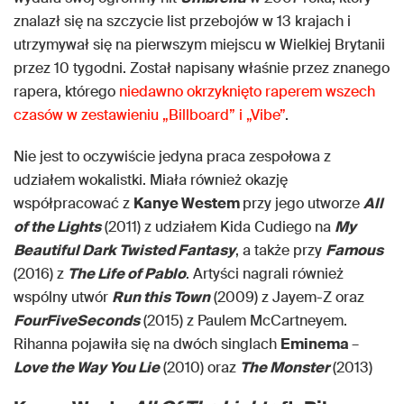
znalazł się na szczycie list przebojów w 13 krajach i
utrzymywał się na pierwszym miejscu w Wielkiej Brytanii
przez 10 tygodni. Został napisany właśnie przez znanego
rapera, którego
niedawno okrzyknięto raperem wszech
czasów w zestawieniu „Billboard” i „Vibe”
.
Nie jest to oczywiście jedyna praca zespołowa z
udziałem wokalistki. Miała również okazję
współpracować z
Kanye Westem
przy jego utworze
All
of the Lights
(2011) z udziałem Kida Cudiego na
My
Beautiful Dark Twisted Fantasy
, a także przy
Famous
(2016) z
The Life of Pablo
. Artyści nagrali również
wspólny utwór
Run this Town
(2009) z Jayem-Z oraz
FourFiveSeconds
(2015) z Paulem McCartneyem.
Rihanna pojawiła się na dwóch singlach
Eminema
–
Love the Way You Lie
(2010) oraz
The Monster
(2013)