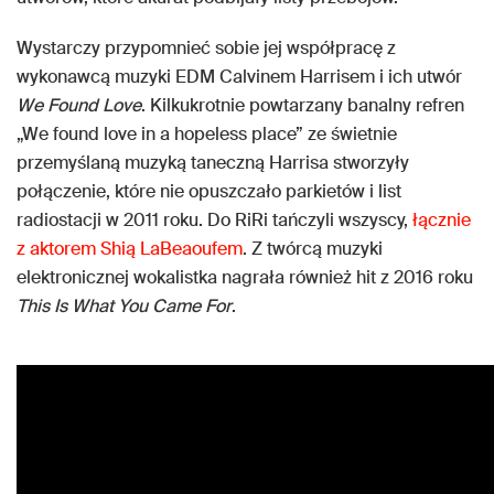
Wystarczy przypomnieć sobie jej współpracę z
wykonawcą muzyki EDM Calvinem Harrisem i ich utwór
We Found Love
. Kilkukrotnie powtarzany banalny refren
„We found love in a hopeless place” ze świetnie
przemyślaną muzyką taneczną Harrisa stworzyły
połączenie, które nie opuszczało parkietów i list
radiostacji w 2011 roku. Do RiRi tańczyli wszyscy,
łącznie
z aktorem Shią LaBeaoufem
. Z twórcą muzyki
elektronicznej wokalistka nagrała również hit z 2016 roku
This Is What You Came For
.