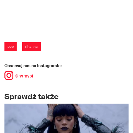
pop
rihanna
Obserwuj nas na instagramie:
@rytmypl
Sprawdź także