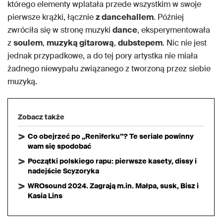
którego elementy wplatała przede wszystkim w swoje
pierwsze krążki, łącznie
z dancehallem
. Później
zwróciła się w stronę muzyki
dance
, eksperymentowała
z
soulem
,
muzyką gitarową
,
dubstepem
. Nic nie jest
jednak przypadkowe, a do tej pory artystka nie miała
żadnego niewypału związanego z tworzoną przez siebie
muzyką.
Zobacz także
Co obejrzeć po „Reniferku”? Te seriale powinny
wam się spodobać
Początki polskiego rapu: pierwsze kasety, dissy i
nadejście Scyzoryka
WROsound 2024. Zagrają m.in. Małpa, susk, Bisz i
Kasia Lins