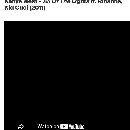
Kanye West –
All Of The Lights
ft. Rihanna,
Kid Cudi (2011)