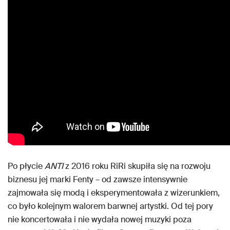
Po płycie
ANTI
z 2016 roku RiRi skupiła się na rozwoju
biznesu jej marki Fenty – od zawsze intensywnie
zajmowała się modą i eksperymentowała z wizerunkiem,
co było kolejnym walorem barwnej artystki. Od tej pory
nie koncertowała i nie wydała nowej muzyki poza