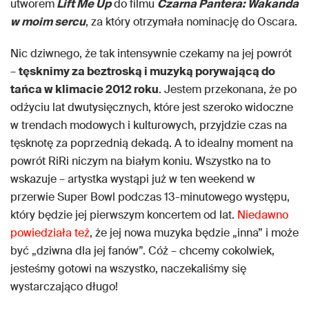
utworem
Lift Me Up
do filmu
Czarna Pantera: Wakanda
w moim sercu
, za który otrzymała nominację do Oscara.
Nic dziwnego, że tak intensywnie czekamy na jej powrót
–
tęsknimy za beztroską i muzyką porywającą do
tańca w klimacie 2012 roku
. Jestem przekonana, że po
odżyciu lat dwutysięcznych, które jest szeroko widoczne
w trendach modowych i kulturowych, przyjdzie czas na
tęsknotę za poprzednią dekadą. A to idealny moment na
powrót RiRi niczym na białym koniu. Wszystko na to
wskazuje – artystka wystąpi już w ten weekend w
przerwie Super Bowl podczas 13-minutowego występu,
który będzie jej pierwszym koncertem od lat.
Niedawno
powiedziała też
, że jej nowa muzyka będzie „inna” i może
być „dziwna dla jej fanów”. Cóż – chcemy cokolwiek,
jesteśmy gotowi na wszystko, naczekaliśmy się
wystarczająco długo!