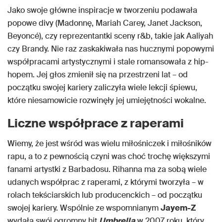
Jako swoje główne inspiracje w tworzeniu podawała
popowe divy (Madonnę, Mariah Carey, Janet Jackson,
Beyoncé), czy reprezentantki sceny r&b, takie jak Aaliyah
czy Brandy. Nie raz zaskakiwała nas hucznymi popowymi
współpracami artystycznymi i stale romansowała z hip-
hopem. Jej głos zmienił się na przestrzeni lat – od
początku swojej kariery zaliczyła wiele lekcji śpiewu,
które niesamowicie rozwinęły jej umiejętności wokalne.
Liczne współprace z raperami
Wiemy, że jest wśród was wielu miłośniczek i miłośników
rapu, a to z pewnością czyni was choć trochę większymi
fanami artystki z Barbadosu. Rihanna ma za sobą wiele
udanych współprac z raperami, z którymi tworzyła – w
rolach tekściarskich lub producenckich – od początku
swojej kariery. Wspólnie ze wspomnianym
Jayem-Z
wydała swój ogromny hit
Umbrella
w 2007 roku, który