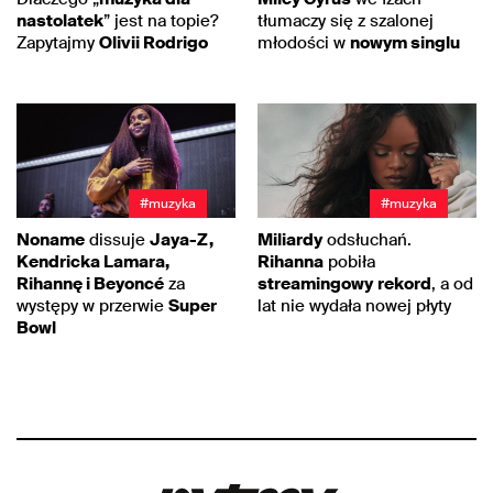
nastolatek
” jest na topie?
tłumaczy się z szalonej
Zapytajmy
Olivii Rodrigo
młodości w
nowym singlu
#muzyka
#muzyka
Noname
dissuje
Jaya-Z,
Miliardy
odsłuchań.
Kendricka Lamara,
Rihanna
pobiła
Rihannę i Beyoncé
za
streamingowy
rekord
, a od
występy w przerwie
Super
lat nie wydała nowej płyty
Bowl