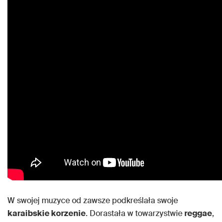
W swojej muzyce od zawsze podkreślała swoje
karaibskie korzenie
. Dorastała w towarzystwie
reggae
,