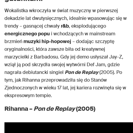
Wokalistka wkroczyła w świat muzyczny w pierwszej
dekadzie lat dwutysięcznych, idealnie wpasowując się w
trendy – gasnącej chwały
r&b
, eksplodującego
energicznego popu
i wchodzących w mainstream
brzmień
muzyki hip-hopowej
– dodając szczyptę
oryginalności, która zawsze biła od kreatywnej
marzycielki z Barbadosu. Gdy jej demo usłyszał Jay-Z,
wziął ją pod skrzydła swojej wytwórni Def Jam, gdzie
nagrała debiutancki singiel
Pon de Replay
(2005). Po
tym, jak Rihanna przeprowadziła się do Stanów
Zjednoczonych w wieku 17 lat, jej kariera rozwinęła się w
ekspresowym tempie.
Rihanna –
Pon de Replay
(2005)