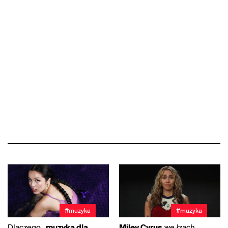
#muzyka
#muzyka
Dlaczego „
muzyka dla
Miley Cyrus
we łzach