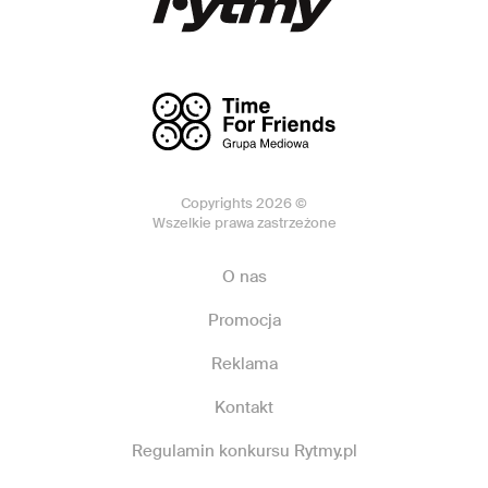
Copyrights 2026 ©
Wszelkie prawa zastrzeżone
O nas
Promocja
Reklama
Kontakt
Regulamin konkursu Rytmy.pl