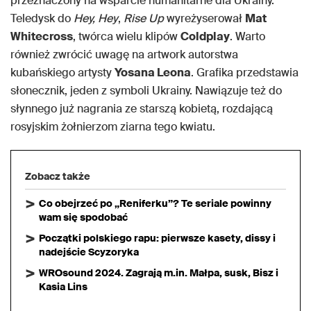
przeznaczony na wsparcie humanitarne dla Ukrainy.
Teledysk do
Hey, Hey
,
Rise Up
wyreżyserował
Mat
Whitecross
, twórca wielu klipów
Coldplay
. Warto
również zwrócić uwagę na artwork autorstwa
kubańskiego artysty
Yosana Leona
. Grafika przedstawia
słonecznik, jeden z symboli Ukrainy. Nawiązuje też do
słynnego już nagrania ze starszą kobietą, rozdającą
rosyjskim żołnierzom ziarna tego kwiatu.
Zobacz także
Co obejrzeć po „Reniferku”? Te seriale powinny
wam się spodobać
Początki polskiego rapu: pierwsze kasety, dissy i
nadejście Scyzoryka
WROsound 2024. Zagrają m.in. Małpa, susk, Bisz i
Kasia Lins