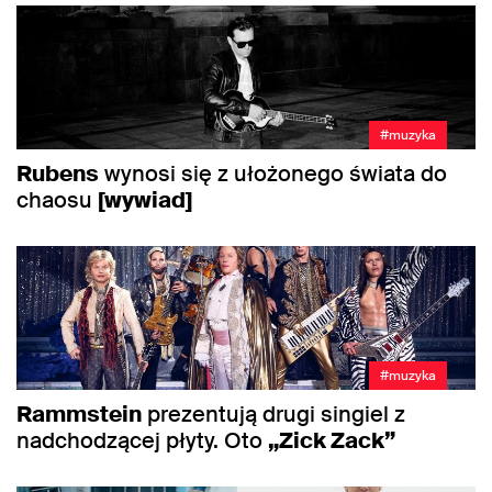
#muzyka
Rubens
wynosi się z ułożonego świata do
chaosu
[wywiad]
#muzyka
Rammstein
prezentują drugi singiel z
nadchodzącej płyty. Oto
„Zick Zack”