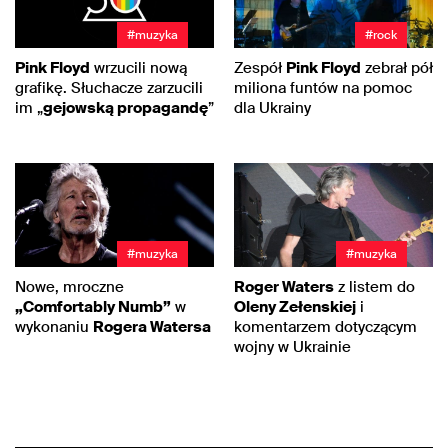
#muzyka
#rock
Pink Floyd
wrzucili nową
Zespół
Pink Floyd
zebrał pół
grafikę. Słuchacze zarzucili
miliona funtów na pomoc
im „
gejowską propagandę
”
dla Ukrainy
#muzyka
#muzyka
Nowe, mroczne
Roger Waters
z listem do
„Comfortably Numb”
w
Oleny Zełenskiej
i
wykonaniu
Rogera Watersa
komentarzem dotyczącym
wojny w Ukrainie