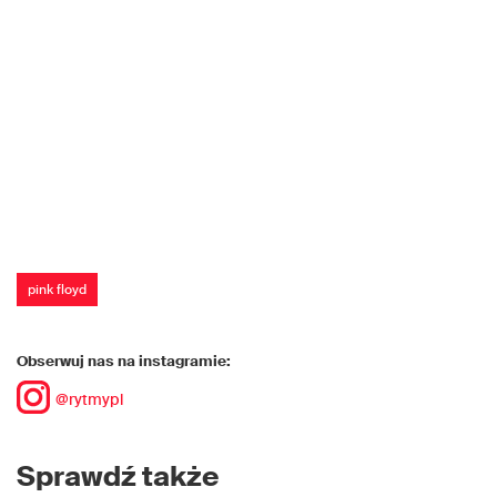
pink floyd
Obserwuj nas na instagramie:
@rytmypl
Sprawdź także