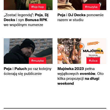
#hip-hop
#muzyka
„Zostać legendą”:
Peja
,
Dj
Peja
i
DJ Decks
ponownie
Decks
i syn
Bonusa RPK
razem w studiu
we wspólnym numerze
#muzyka
#ulica
Peja
i
Paluch
po raz kolejny
Majówka 2023
pełna
ścierają się publicznie
wyjątkowych
eventów
. Oto
kilka propozycji
na długi
weekend