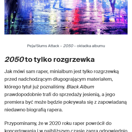
Peja/Slums Attack –
2050
– okładka albumu
2050
to tylko rozgrzewka
Jak mówi sam raper, minialbum jest tylko rozgrzewką
przed nadchodzącym długogrającym materiałem,
którego tytuł już poznaliśmy.
Black Album
prawdopodobnie trafi do sprzedaży jesienią, a jego
premiera być może będzie pokrywała się z zapowiadaną
niedawno biografią rapera.
Przypominamy, że w 2020 roku raper powrócił do
koncertowania i w najbliższym czasie zagra odpowiednio