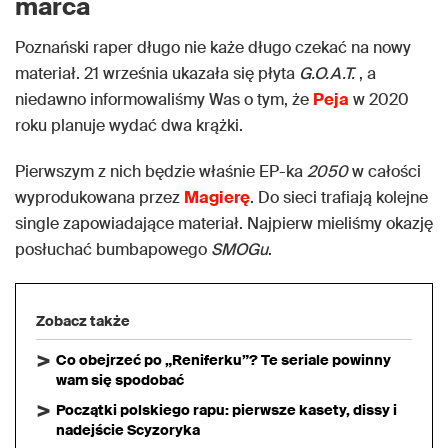
marca
Poznański raper długo nie każe długo czekać na nowy
materiał. 21 września ukazała się płyta
G.O.A.T.
, a
niedawno informowaliśmy Was o tym, że
Peja
w 2020
roku planuje wydać dwa krążki.
Pierwszym z nich będzie właśnie EP-ka
2050
w całości
wyprodukowana przez
Magierę
. Do sieci trafiają kolejne
single zapowiadające materiał. Najpierw mieliśmy okazję
posłuchać bumbapowego
SMOGu
.
Zobacz także
Co obejrzeć po „Reniferku”? Te seriale powinny
wam się spodobać
Początki polskiego rapu: pierwsze kasety, dissy i
nadejście Scyzoryka