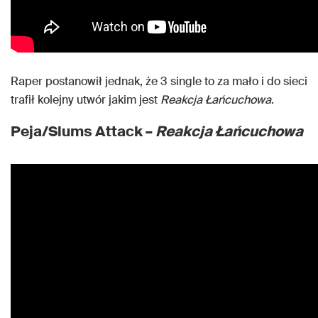
Raper postanowił jednak, że 3 single to za mało i do sieci
trafił kolejny utwór jakim jest
Reakcja Łańcuchowa
.
Peja/Slums Attack –
Reakcja Łańcuchowa