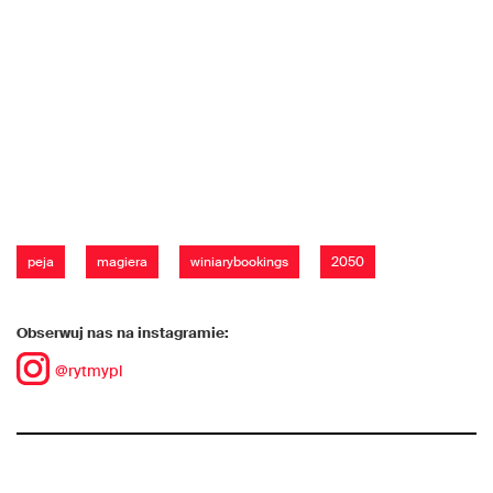
peja
magiera
winiarybookings
2050
Obserwuj nas na instagramie:
@rytmypl