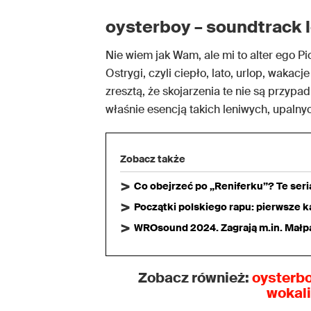
oysterboy – soundtrack 
Nie wiem jak Wam, ale mi to alter ego Pi
Ostrygi, czyli ciepło, lato, urlop, waka
zresztą, że skojarzenia te nie są przypa
właśnie esencją takich leniwych, upalny
Zobacz także
Co obejrzeć po „Reniferku”? Te ser
Początki polskiego rapu: pierwsze ka
WROsound 2024. Zagrają m.in. Małpa,
Zobacz również:
oysterb
wokal