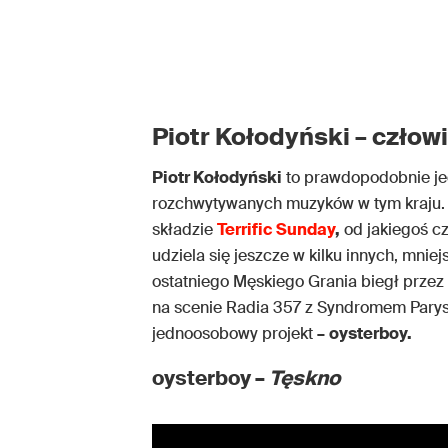
Piotr Kołodyński – człow
Piotr Kołodyński
to prawdopodobnie jed
rozchwytywanych muzyków w tym kraju. 
składzie
Terrific Sunday
,
od jakiegoś c
udziela się jeszcze w kilku innych, mn
ostatniego Męskiego Grania biegł przez
na scenie Radia 357 z Syndromem Paryski
jednoosobowy projekt
–
oysterboy.
oysterboy
–
Tęskno