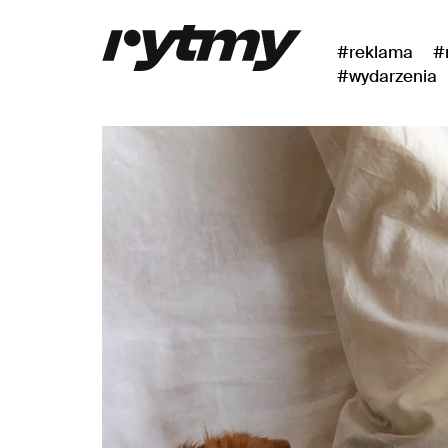
#reklama
#
#wydarzenia