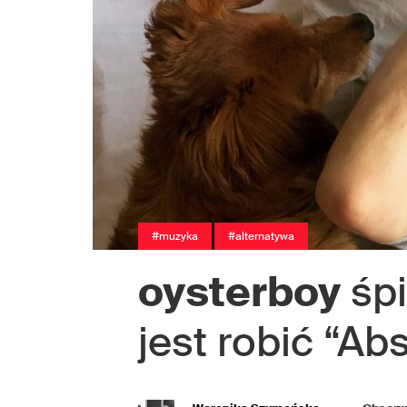
#muzyka
#alternatywa
oysterboy
śpi
jest robić “Ab