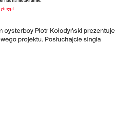
j nas na instagramie:
rytmypl
 oysterboy Piotr Kołodyński prezentuje
wego projektu. Posłuchajcie singla