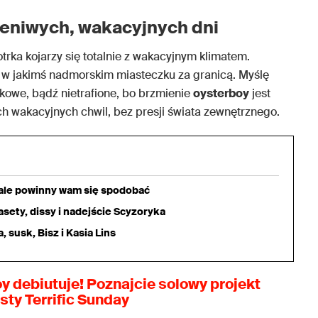
leniwych, wakacyjnych dni
otrka kojarzy się totalnie z wakacyjnym klimatem.
cje w jakimś nadmorskim miasteczku za granicą. Myślę
dkowe, bądź nietrafione, bo brzmienie
oysterboy
jest
ch wakacyjnych chwil, bez presji świata zewnętrznego.
iale powinny wam się spodobać
sety, dissy i nadejście Scyzoryka
 susk, Bisz i Kasia Lins
oy
debiutuje! Poznajcie solowy projekt
isty
Terrific Sunday