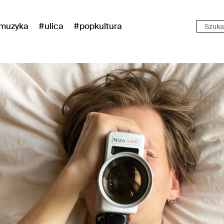
muzyka
#ulica
#popkultura