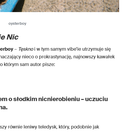
oysterboy
e Nic
terboy
–
Tęskno
i w tym samym vibe’ie utrzymuje się
ahaczający nieco o prokrastynację, najnowszy kawałek
o którym sam autor pisze:
m o słodkim nicnierobieniu – uczuciu
na.
zy równie leniwy teledysk, który, podobnie jak