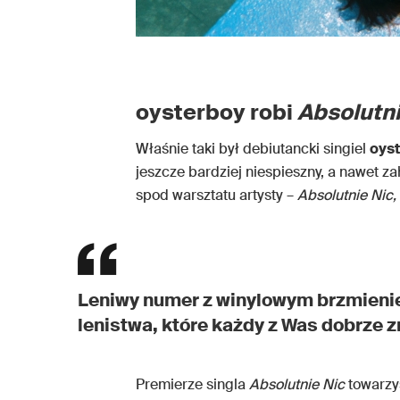
oysterboy robi
Absolutni
Właśnie taki był debiutancki singiel
oys
jeszcze bardziej niespieszny, a nawet z
spod warsztatu artysty –
Absolutnie Nic,
Leniwy numer z winylowym brzmienie
lenistwa, które każdy z Was dobrze z
Premierze singla
Absolutnie Nic
towarzys