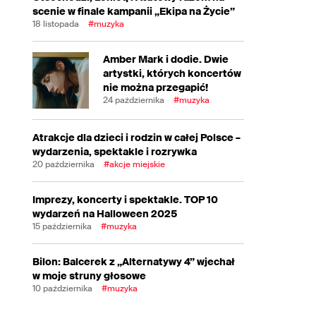
scenie w finale kampanii „Ekipa na Życie”
18 listopada
#muzyka
Amber Mark i dodie. Dwie
artystki, których koncertów
nie można przegapić!
24 października
#muzyka
Atrakcje dla dzieci i rodzin w całej Polsce –
wydarzenia, spektakle i rozrywka
20 października
#akcje miejskie
Imprezy, koncerty i spektakle. TOP 10
wydarzeń na Halloween 2025
15 października
#muzyka
Bilon: Balcerek z „Alternatywy 4” wjechał
w moje struny głosowe
10 października
#muzyka