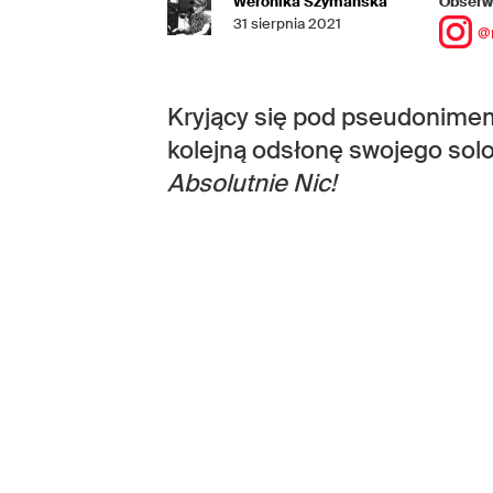
Weronika Szymańska
Obserwu
31 sierpnia 2021
@
Kryjący się pod pseudonimem
kolejną odsłonę swojego solo
Absolutnie Nic!