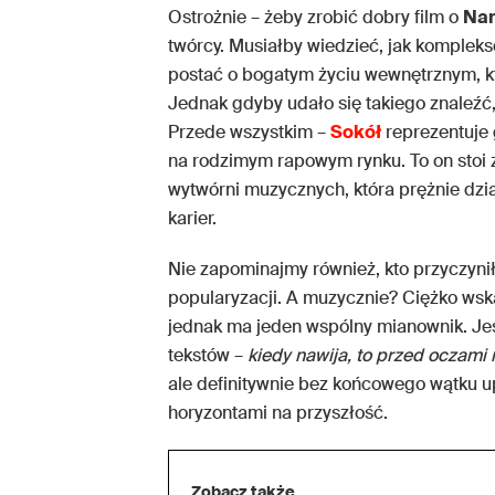
Ostrożnie – żeby zrobić dobry film o
Nar
twórcy. Musiałby wiedzieć, jak komple
postać o bogatym życiu wewnętrznym, kt
Jednak gdyby udało się takiego znaleźć
Przede wszystkim –
Sokół
reprezentuje 
na rodzimym rapowym rynku. To on stoi z
wytwórni muzycznych, która prężnie dzi
karier.
Nie zapominajmy również, kto przyczynił
popularyzacji. A muzycznie? Ciężko wska
jednak ma jeden wspólny mianownik. Jes
tekstów –
kiedy nawija, to przed oczami
ale definitywnie bez końcowego wątku u
horyzontami na przyszłość.
Zobacz także