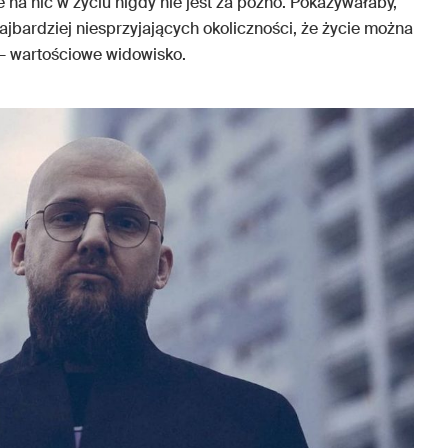
 na nic w życiu nigdy nie jest za późno. Pokazywałaby,
jbardziej niesprzyjających okoliczności, że życie można
– wartościowe widowisko.