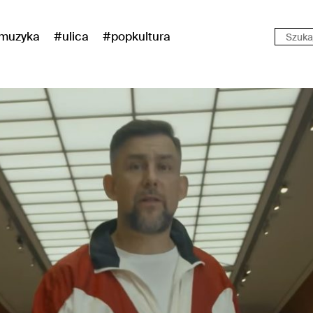
muzyka
#ulica
#popkultura