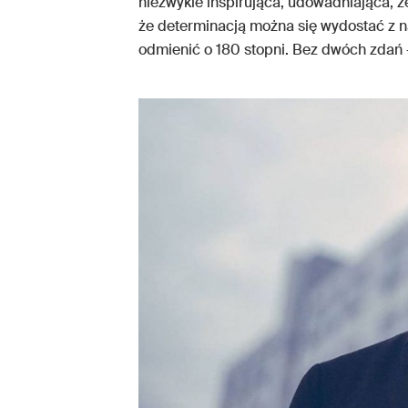
niezwykle inspirująca, udowadniająca, że
że determinacją można się wydostać z na
odmienić o 180 stopni. Bez dwóch zdań 