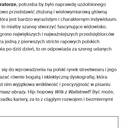
ratorze
, potrzeba by było naprawdę uzdolnionego
ksowo przedstawić złożoną i wielowymiarową główną
óra jest bardzo wyrazistym i charakternym indywiduum.
, to miałby szansę stworzyć fascynujące widowisko.
grono największych i najważniejszych przedsiębiorców
a jedną z pierwszych stricte rapowych polskich
ała po dziś dzień, to on odpowiada za szereg udanych
 się do wprowadzenia na polski rynek streetwearu i jego
zać równie bogatą i eklektyczną dyskografię, która
t nim wyjątkowa wnikliwość i precyzyjność w pisaniu
 masz obrazy
. Hip-hopowy
Wilk z Wallstreet
? Być może,
padku kariery, za to z ciągłym rozwojem i bezmiernymi