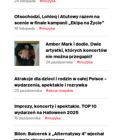
24 listopada
#muzyka
Otsochodzi, Lohleq i Atutowy razem na
scenie w finale kampanii „Ekipa na Życie”
18 listopada
#muzyka
Amber Mark i dodie. Dwie
artystki, których koncertów
nie można przegapić!
24 października
#muzyka
Atrakcje dla dzieci i rodzin w całej Polsce –
wydarzenia, spektakle i rozrywka
20 października
#akcje miejskie
Imprezy, koncerty i spektakle. TOP 10
wydarzeń na Halloween 2025
15 października
#muzyka
Bilon: Balcerek z „Alternatywy 4” wjechał
w moje struny głosowe