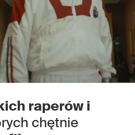
kich raperów i
órych chętnie