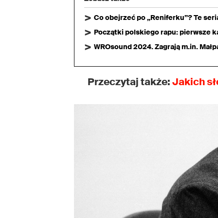
Co obejrzeć po „Reniferku”? Te ser
Początki polskiego rapu: pierwsze ka
WROsound 2024. Zagrają m.in. Małpa,
Przeczytaj także:
Jakich sł