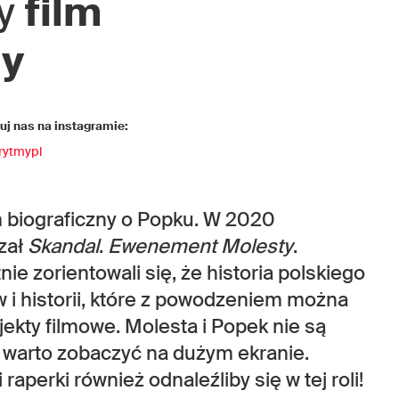
my
film
ny
j nas na instagramie:
rytmypl
ilm biograficzny o Popku. W 2020
zał
Skandal
.
Ewenement Molesty
.
e zorientowali się, że historia polskiego
 i historii, które z powodzeniem można
ekty filmowe. Molesta i Popek nie są
y warto zobaczyć na dużym ekranie.
raperki również odnaleźliby się w tej roli!