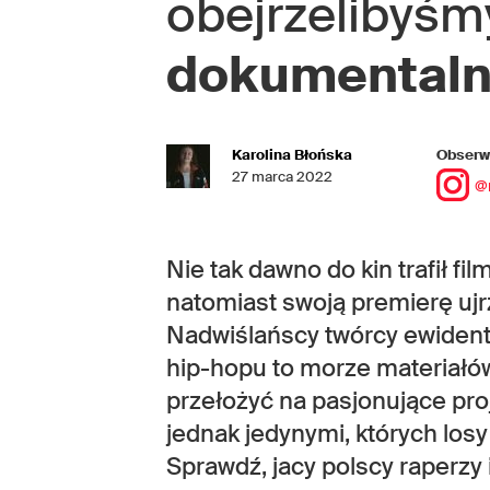
obejrzelibyś
dokumental
Karolina Błońska
Obserwu
27 marca 2022
@
Nie tak dawno do kin trafił f
natomiast swoją premierę ujr
Nadwiślańscy twórcy ewidentni
hip-hopu to morze materiałów
przełożyć na pasjonujące proj
jednak jedynymi, których los
Sprawdź, jacy polscy raperzy i 