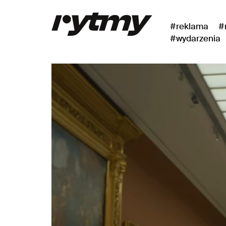
#reklama
#
#wydarzenia