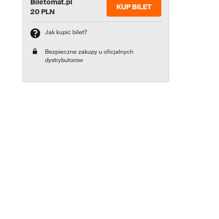
Biletomat.pl
KUP BILET
20 PLN
Jak kupić bilet?
Bezpieczne zakupy u oficjalnych
dystrybutorów