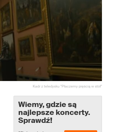
Kadr z teledysku "Płaczemy pięścią w stół"
Wiemy, gdzie są
najlepsze koncerty.
Sprawdź!