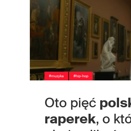
#muzyka
#hip-hop
Oto pięć
pols
raperek
, o kt