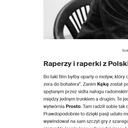
Sok
Raperzy i raperki z Polsk
Bo taki film byłby oparty o motyw, który 
zera do bohatera”. Zanim
Kękę
został p
spętanym przez sidła nałogu radomskim
między jednym trunkiem a drugim. Te jed
wytwórnia
Prosto
. Tam radził sobie tak
Prawdopodobnie to dzięki pasji udało mu
wywindował na sam szczyt gry z szareg