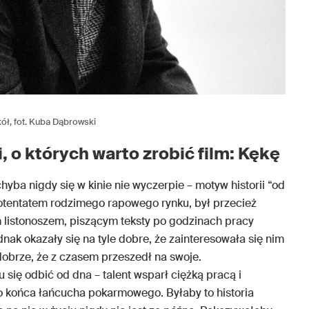
ół, fot. Kuba Dąbrowski
i, o których warto zrobić film: Kękę
chyba nigdy się w kinie nie wyczerpie – motyw historii “od
otentatem rodzimego rapowego rynku, był przecież
 listonoszem, piszącym teksty po godzinach pracy
nak okazały się na tyle dobre, że zainteresowała się nim
 dobrze, że z czasem przeszedł na swoje.
 się odbić od dna – talent wsparł ciężką pracą i
o końca łańcucha pokarmowego. Byłaby to historia