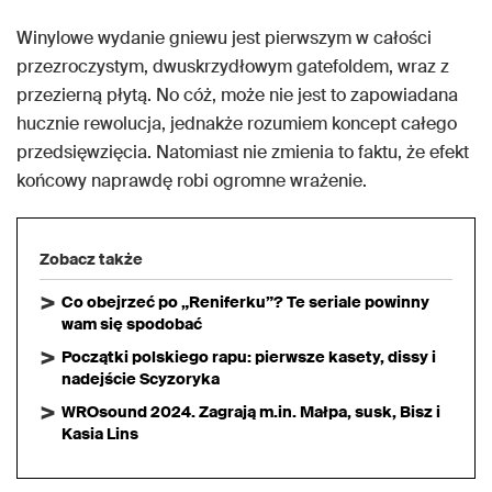
Winylowe wydanie gniewu jest pierwszym w całości
przezroczystym, dwuskrzydłowym gatefoldem, wraz z
przezierną płytą. No cóż, może nie jest to zapowiadana
hucznie rewolucja, jednakże rozumiem koncept całego
przedsięwzięcia. Natomiast nie zmienia to faktu, że efekt
końcowy naprawdę robi ogromne wrażenie.
Zobacz także
Co obejrzeć po „Reniferku”? Te seriale powinny
wam się spodobać
Początki polskiego rapu: pierwsze kasety, dissy i
nadejście Scyzoryka
WROsound 2024. Zagrają m.in. Małpa, susk, Bisz i
Kasia Lins