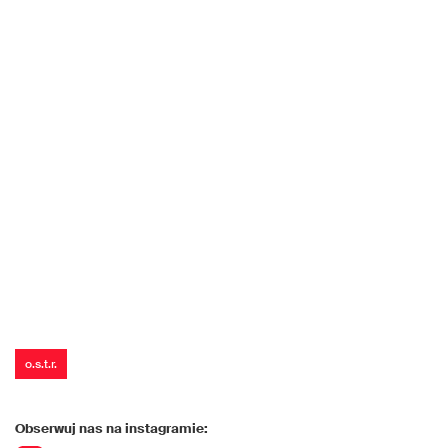
o.s.t.r.
Obserwuj nas na instagramie: