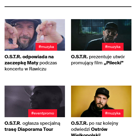
#muzyka
#muzyka
O.S.T.R.
odpowiada na
O.S.T.R.
prezentuje utwór
zaczepkę Maty
podczas
promujący film
„Pilecki”
koncertu w Rawiczu
#eventpromo
#muzyka
O.S.T.R
. ogłasza specjalną
O.S.T.R.
po raz kolejny
trasę
Diaporama Tour
odwiedzi
Ostrów
Wielkopolski
!