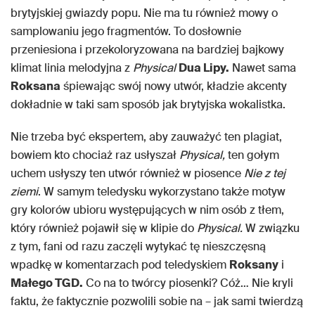
brytyjskiej gwiazdy popu. Nie ma tu również mowy o
samplowaniu jego fragmentów. To dosłownie
przeniesiona i przekoloryzowana na bardziej bajkowy
klimat linia melodyjna z
Physical
Dua Lipy.
Nawet sama
Roksana
śpiewając swój nowy utwór, kładzie akcenty
dokładnie w taki sam sposób jak brytyjska wokalistka.
Nie trzeba być ekspertem, aby zauważyć ten plagiat,
bowiem kto chociaż raz usłyszał
Physical,
ten gołym
uchem usłyszy ten utwór również w piosence
Nie z tej
ziemi
. W samym teledysku wykorzystano także motyw
gry kolorów ubioru występujących w nim osób z tłem,
który również pojawił się w klipie do
Physical.
W związku
z tym, fani od razu zaczęli wytykać tę nieszczęsną
wpadkę w komentarzach pod teledyskiem
Roksany
i
Małego TGD.
Co na to twórcy piosenki? Cóż… Nie kryli
faktu, że faktycznie pozwolili sobie na – jak sami twierdzą