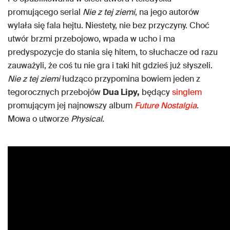
promującego serial
Nie z tej ziemi
, na jego autorów
wylała się fala hejtu. Niestety, nie bez przyczyny. Choć
utwór brzmi przebojowo, wpada w ucho i ma
predyspozycje do stania się hitem, to słuchacze od razu
zauważyli, że coś tu nie gra i taki hit gdzieś już słyszeli.
Nie z tej ziemi
łudząco przypomina bowiem jeden z
tegorocznych przebojów
Dua Lipy,
będący
singlem
promującym jej najnowszy album
Future Nostalgia
.
Mowa o utworze
Physical.