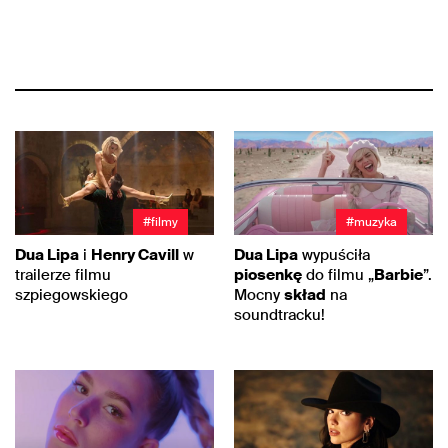
#filmy
#muzyka
Dua Lipa
i
Henry Cavill
w
Dua Lipa
wypuściła
trailerze filmu
piosenkę
do filmu „
Barbie
”.
szpiegowskiego
Mocny
skład
na
soundtracku!