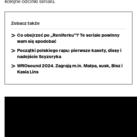
kolejne odcinki serialu.
Zobacz także
Co obejrzeć po „Reniferku”? Te seriale powinny
wam się spodobać
Początki polskiego rapu: pierwsze kasety, dissy i
nadejście Scyzoryka
WROsound 2024. Zagrają m.in. Małpa, susk, Bisz i
Kasia Lins