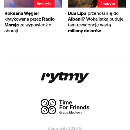
#muzyka
#muzyka
Roksana Węgiel
Dua Lipa
przenosi się do
krytykowana przez
Radio
Albanii
? Wokalistka buduje
Maryja
za wypowiedź o
tam rezydencję wartą
aborcji
miliony dolarów
Copyrights 2026 ©