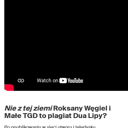
Nie z tej ziemi
Roksany Węgiel i
Małe TGD to plagiat Dua Lipy?
Po opublikowaniu w sieci utworu i teledysku