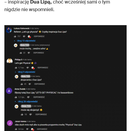
– inspirację
Dua Lipą,
choć wcześniej sami o tym
nigdzie nie wspomnieli.