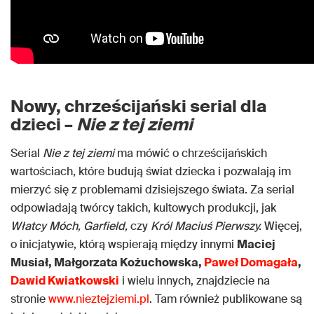
Nowy, chrześcijański serial dla
dzieci –
Nie z tej ziemi
Serial
Nie z tej ziemi
ma mówić o chrześcijańskich
wartościach, które budują świat dziecka i pozwalają im
mierzyć się z problemami dzisiejszego świata. Za serial
odpowiadają twórcy takich, kultowych produkcji, jak
Włatcy Móch, Garfield,
czy
Król Maciuś Pierwszy.
Więcej,
o inicjatywie, którą wspierają między innymi
Maciej
Musiał, Małgorzata Kożuchowska,
Paweł Domagała
,
Dawid Kwiatkowski
i wielu innych, znajdziecie na
stronie
www.nieztejziemi.pl
. Tam również publikowane są