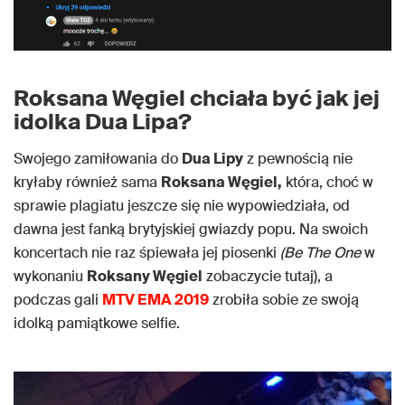
Roksana Węgiel chciała być jak jej
idolka Dua Lipa?
Swojego zamiłowania do
Dua Lipy
z pewnością nie
kryłaby również sama
Roksana Węgiel,
która, choć w
sprawie plagiatu jeszcze się nie wypowiedziała, od
dawna jest fanką brytyjskiej gwiazdy popu. Na swoich
koncertach nie raz śpiewała jej piosenki
(Be The One
w
wykonaniu
Roksany Węgiel
zobaczycie tutaj), a
podczas gali
MTV EMA 2019
zrobiła sobie ze swoją
idolką pamiątkowe selfie.