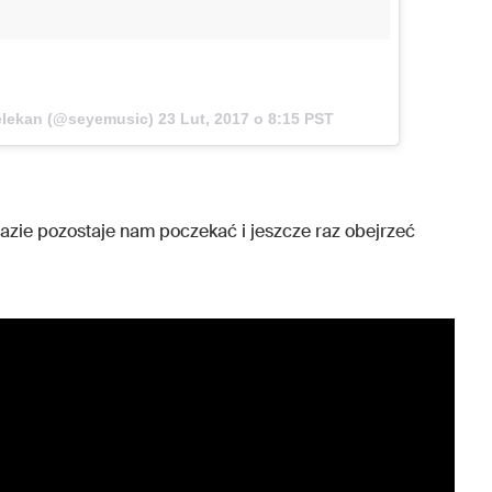
elekan (@seyemusic)
23 Lut, 2017 o 8:15 PST
azie pozostaje nam poczekać i jeszcze raz obejrzeć