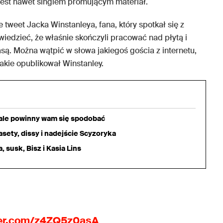
 jest nawet singlem promującym materiał.
 tweet Jacka Winstanleya, fana, który spotkał się z
dzieć, że właśnie skończyli pracować nad płytą i
są. Można wątpić w słowa jakiegoś gościa z internetu,
jakie opublikował Winstanley.
iale powinny wam się spodobać
sety, dissy i nadejście Scyzoryka
 susk, Bisz i Kasia Lins
ter.com/z4ZQ5z0asA