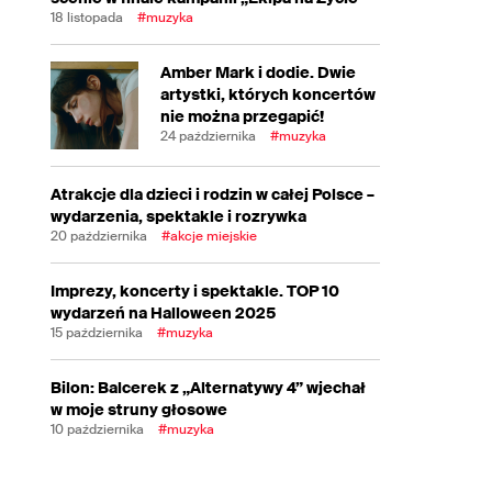
18 listopada
#muzyka
Amber Mark i dodie. Dwie
artystki, których koncertów
nie można przegapić!
24 października
#muzyka
Atrakcje dla dzieci i rodzin w całej Polsce –
wydarzenia, spektakle i rozrywka
20 października
#akcje miejskie
Imprezy, koncerty i spektakle. TOP 10
wydarzeń na Halloween 2025
15 października
#muzyka
Bilon: Balcerek z „Alternatywy 4” wjechał
w moje struny głosowe
10 października
#muzyka