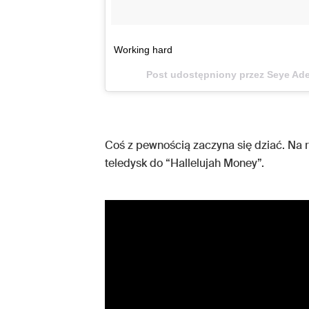
Working hard
Post udostępniony przez Seye Ad
Coś z pewnością zaczyna się dziać. Na r
teledysk do “Hallelujah Money”.