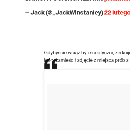
— Jack (@_JackWinstanley)
22 luteg
Gdybyście wciąż byli sceptyczni, zerkni
który zamieścił zdjęcie z miejsca prób 