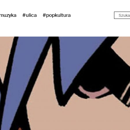
muzyka
#ulica
#popkultura