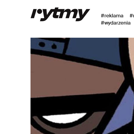
#reklama
#
#wydarzenia