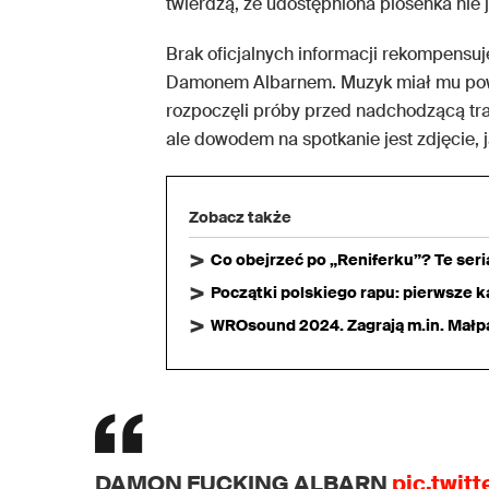
twierdzą, że udostępniona piosenka nie
Brak oficjalnych informacji rekompensuje
Damonem Albarnem. Muzyk miał mu powie
rozpoczęli próby przed nadchodzącą tra
ale dowodem na spotkanie jest zdjęcie, 
Zobacz także
Co obejrzeć po „Reniferku”? Te ser
Początki polskiego rapu: pierwsze ka
WROsound 2024. Zagrają m.in. Małpa,
DAMON FUCKING ALBARN
pic.twit