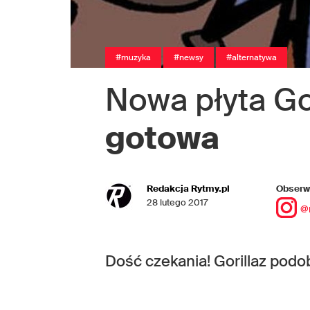
#muzyka
#newsy
#alternatywa
Nowa płyta Go
gotowa
Redakcja Rytmy.pl
Obserwu
28 lutego 2017
@
Dość czekania! Gorillaz podob