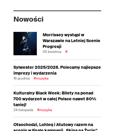
Nowości
Morrissey wystąpi w
Warszawie na Letniej Scenie
Progresji
05 kwietnia
#
Sylwester 2025/2026. Polecamy najlepsze
imprezy i wydarzenia
16 grudnia
#muzyka
Kulturalny Black Week: Bilety na ponad
700 wydarzeń w całej Polsce nawet 80%
taniej!
24 listopada
#muzyka
Otsochodzi, Lohleq i Atutowy razem na
scenie w finale kampanii „Ekipa na Życie”