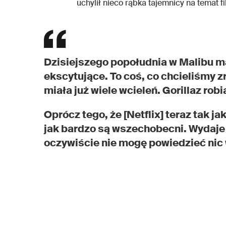
uchylił nieco rąbka tajemnicy na temat f
Dzisiejszego popołudnia w Malibu m
ekscytujące. To coś, co chcieliśmy z
miała już wiele wcieleń. Gorillaz rob
Oprócz tego, że [Netflix] teraz tak j
jak bardzo są wszechobecni. Wydaje 
oczywiście nie mogę powiedzieć nic 