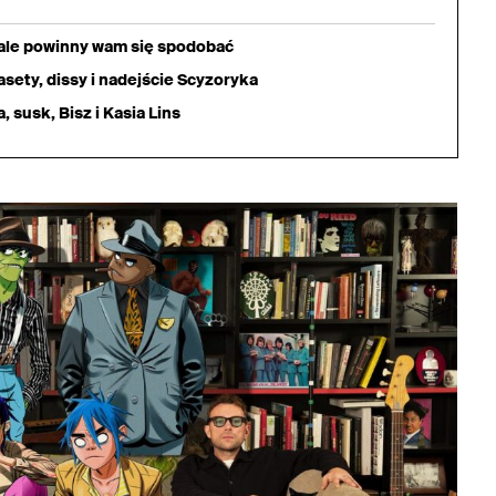
iale powinny wam się spodobać
sety, dissy i nadejście Scyzoryka
 susk, Bisz i Kasia Lins