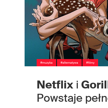
#muzyka
#alternatywa
#filmy
Netflix
i
Goril
Powstaje pełn