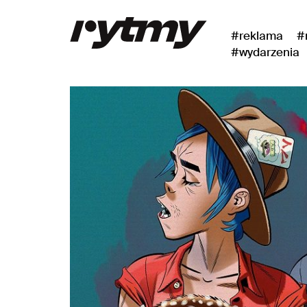
#reklama
#
#wydarzenia