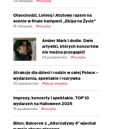
24 listopada
#muzyka
Otsochodzi, Lohleq i Atutowy razem na
scenie w finale kampanii „Ekipa na Życie”
18 listopada
#muzyka
Amber Mark i dodie. Dwie
artystki, których koncertów
nie można przegapić!
24 października
#muzyka
Atrakcje dla dzieci i rodzin w całej Polsce –
wydarzenia, spektakle i rozrywka
20 października
#akcje miejskie
Imprezy, koncerty i spektakle. TOP 10
wydarzeń na Halloween 2025
15 października
#muzyka
Bilon: Balcerek z „Alternatywy 4” wjechał
w moje struny głosowe