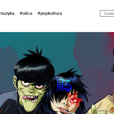
muzyka
#ulica
#popkultura