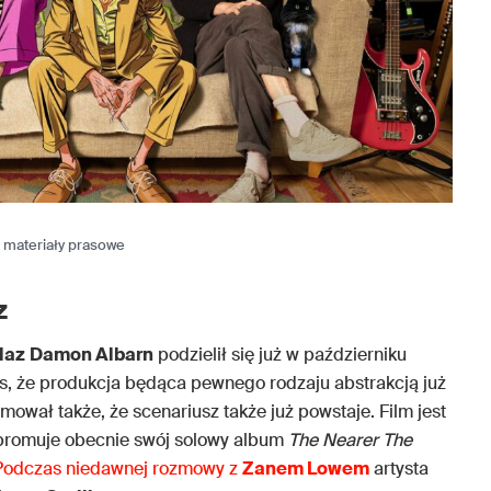
materiały prasowe
z
laz
Damon Albarn
podzielił się już w październiku
, że produkcja będąca pewnego rodzaju abstrakcją już
rmował także, że scenariusz także już powstaje. Film jest
promuje obecnie swój solowy album
The Nearer The
Podczas niedawnej rozmowy z
Zanem Lowem
artysta