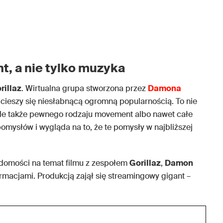
nt, a nie tylko muzyka
rillaz
. Wirtualna grupa stworzona przez
Damona
j cieszy się niesłabnącą ogromną popularnością. To nie
 ale także pewnego rodzaju movement albo nawet całe
mysłów i wygląda na to, że te pomysły w najbliższej
adomości na temat filmu z zespołem
Gorillaz
,
Damon
formacjami. Produkcją zajął się streamingowy gigant –