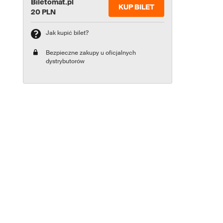
Biletomat.pl
KUP BILET
20 PLN
Jak kupić bilet?
Bezpieczne zakupy u oficjalnych
dystrybutorów