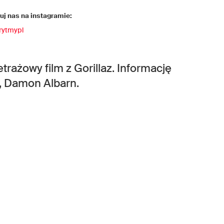
j nas na instagramie:
rytmypl
rażowy film z Gorillaz. Informację
, Damon Albarn.