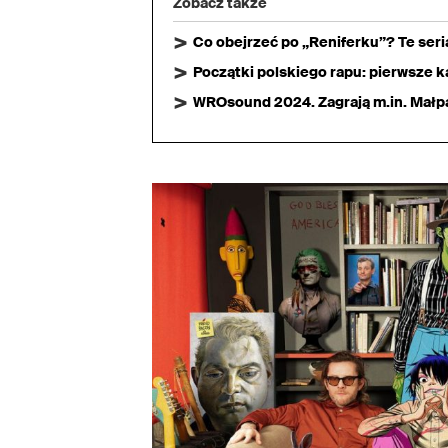
Zobacz także
Co obejrzeć po „Reniferku”? Te ser
Początki polskiego rapu: pierwsze ka
WROsound 2024. Zagrają m.in. Małpa,