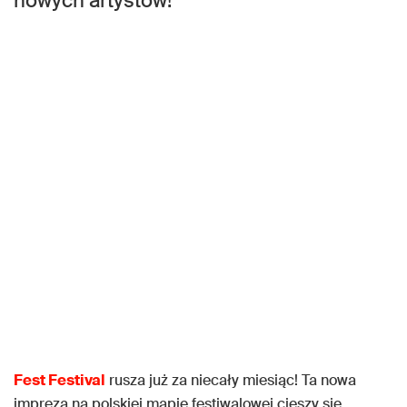
nowych artystów!
Fest Festival
rusza już za niecały miesiąc! Ta nowa
impreza na polskiej mapie festiwalowej cieszy się