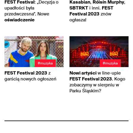
FEST Festival
: „Decyzja o
Kasabian
,
Róisín
Murphy
,
upadłości była
SBTRKT
i inni.
FEST
przedwczesna”. Nowe
Festival 2023
znów
oświadczenie
ogłasza!
#muzyka
#muzyka
FEST Festival
2023
z
Nowi artyści
w line-upie
garścią nowych ogłoszeń
FEST Festival 2023
. Kogo
zobaczymy w sierpniu w
Parku Śląskim?