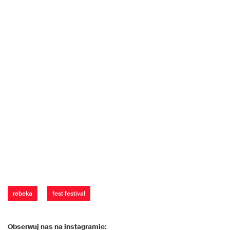
rebeka
fest festival
Obserwuj nas na instagramie: