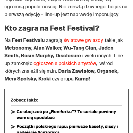
ogromną popularnością. Nic zresztą dziwnego, bo jak na
pierwszą edycję – line-up jest naprawdę imponujący!
Kto zagra na Fest Festival?
Na
Fest Festivalu
zagrają
światowe gwiazdy
, takie jak
Metronomy, Alan Walker, Wu-Tang Clan, Jaden
Smith, Rósin Murphy,
Disclosure
i wielu innych. Line-
up zamknęło
ogłoszenie polskich artystów
, wśród
których znaleźli się m.in.
Daria Zawiałow, Organek,
Mery Spolsky, Kroki
czy grupa
Kamp!
Zobacz także
Co obejrzeć po „Reniferku”? Te seriale powinny
wam się spodobać
Początki polskiego rapu: pierwsze kasety, dissy i
nadejście Scyzoryka