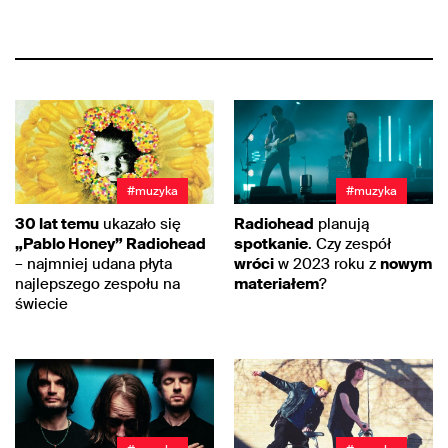
#muzyka
#muzyka
30 lat temu
ukazało się
Radiohead
planują
„Pablo Honey” Radiohead
spotkanie
. Czy zespół
– najmniej udana płyta
wróci
w 2023 roku z
nowym
najlepszego zespołu na
materiałem
?
świecie