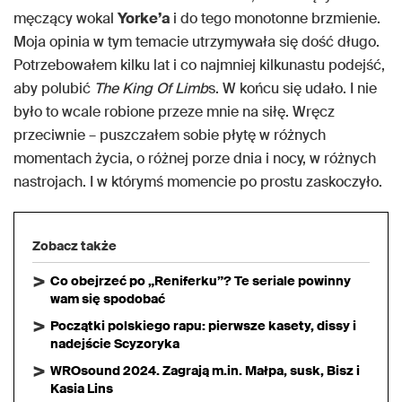
męczący wokal
Yorke’a
i do tego monotonne brzmienie.
Moja opinia w tym temacie utrzymywała się dość długo.
Potrzebowałem kilku lat i co najmniej kilkunastu podejść,
aby polubić
The King Of Limb
s. W końcu się udało. I nie
było to wcale robione przeze mnie na siłę. Wręcz
przeciwnie – puszczałem sobie płytę w różnych
momentach życia, o różnej porze dnia i nocy, w różnych
nastrojach. I w którymś momencie po prostu zaskoczyło.
Zobacz także
Co obejrzeć po „Reniferku”? Te seriale powinny
wam się spodobać
Początki polskiego rapu: pierwsze kasety, dissy i
nadejście Scyzoryka
WROsound 2024. Zagrają m.in. Małpa, susk, Bisz i
Kasia Lins