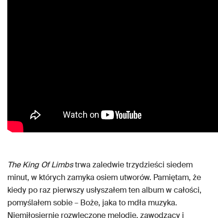
The King Of Limbs
trwa zaledwie trzydzieści siedem
minut, w których zamyka osiem utworów. Pamiętam, że
kiedy po raz pierwszy usłyszałem ten album w całości,
pomyślałem sobie – Boże, jaka to mdła muzyka.
Niemiłosiernie rozwleczone melodie, zawodzący i