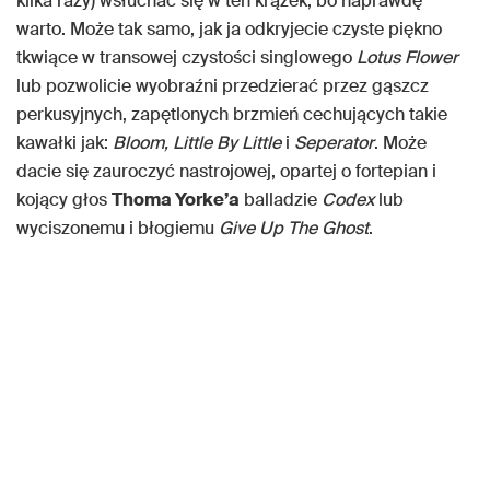
kilka razy) wsłuchać się w ten krążek, bo naprawdę
warto. Może tak samo, jak ja odkryjecie czyste piękno
tkwiące w transowej czystości singlowego
Lotus Flower
lub pozwolicie wyobraźni przedzierać przez gąszcz
perkusyjnych, zapętlonych brzmień cechujących takie
kawałki jak:
Bloom, Little By Little
i
Seperator
. Może
dacie się zauroczyć nastrojowej, opartej o fortepian i
kojący głos
Thoma Yorke’a
balladzie
Codex
lub
wyciszonemu i błogiemu
Give Up The Ghost
.