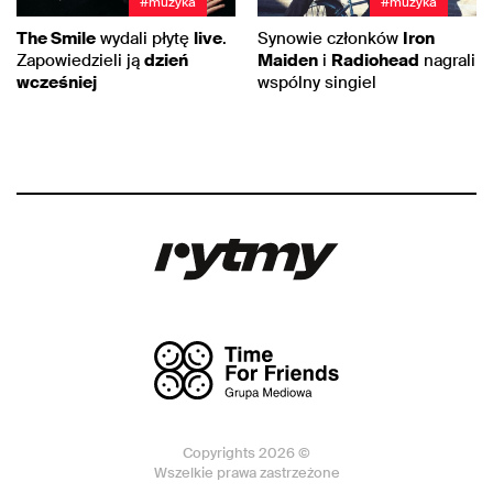
#muzyka
#muzyka
The Smile
wydali płytę
live
.
Synowie członków
Iron
Zapowiedzieli ją
dzień
Maiden
i
Radiohead
nagrali
wcześniej
wspólny singiel
Copyrights 2026 ©
Wszelkie prawa zastrzeżone