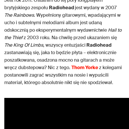
Jest rok 2011. Ostatnim do tej pory longplayem
brytyjskiego zespołu
Radiohead
jest wydany w 2007
The Rainbows
. Wypełniony gitarowymi, wpadającymi w
ucho i subtelnymi melodiami album jest udaną
odskocznią po eksperymentalnym wydawnictwie
Hail to
the Thief
z 2003 roku. Na chwilę przed ukazaniem się
The King Of Limbs
, wszyscy entuzjaści
Radiohead
zastanawiają się, jaka to będzie płyta – elektronicznie
poszatkowana, osadzona mocno na gitarach a może
wręcz dubstepowa? Nic z tego.
Thom Yorke
z kolegami
postanowili zagrać wszystkim na nosie i wypuścili
materiał, którego absolutnie nikt się nie spodziewał.