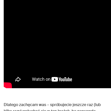
Dlatego zachęcam was – spróbujecie jeszcze raz (lub