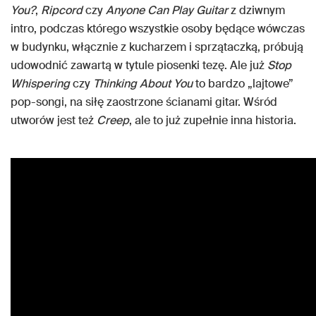
You?
,
Ripcord
czy
Anyone Can Play Guitar
z dziwnym
intro, podczas którego wszystkie osoby będące wówczas
w budynku, włącznie z kucharzem i sprzątaczką, próbują
udowodnić zawartą w tytule piosenki tezę. Ale już
Stop
Whispering
czy
Thinking About You
to bardzo „lajtowe”
pop-songi, na siłę zaostrzone ścianami gitar. Wśród
utworów jest też
Creep
, ale to już zupełnie inna historia.