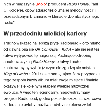
nich w magazynie
„Mojo
” producent
Pablo Honey
, Paul
Q. Kolderie, opowiadając też o „małej melodyjności” i
przesadzonym brzmieniu w klimacie „bombastycznego
rocka”.
W przededniu wielkiej kariery
Trudno wskazać najlepszą płytę Radiohead – o to miano
od dawna biją się
OK Computer
i
Kid A
– ale nie jest też
łatwo wytypować tę najgorszą. Pachnące odrobinę
amatorszczyzną
Pablo Honey
to łatwy i mało
kontrowersyjny wybór (z czym nie zgodzą się antyfani
King of Limbs
z 2011 r.), ale pamiętajmy, że w przypadku
tego zespołu każdy album miał swoje miejsce i finalnie
okazywał się kolejnym etapem wielkiej muzycznej
ewolucji. A więc ten legendarny, niepowstrzymany
progres Radiohead, godna pozazdroszczenia wzorcowa
kariera, nie byłaby możliwa, gdyby nie pierwszy jej