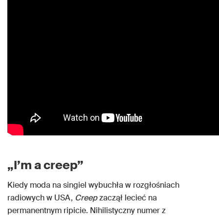
„I’m a creep”
Kiedy moda na singiel wybuchła w rozgłośniach
radiowych w USA,
Creep
zaczął lecieć na
permanentnym ripicie. Nihilistyczny numer z