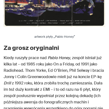
artwork płyty „Pablo Honey”
Za grosz oryginalni
Kiedy ruszyły prace nad
Pablo Honey
, zespół istniał już
kilka lat – od 1985 roku jako On a Friday, od 1991 jako
Radiohead. Thom Yorke, Ed O’Brien, Phil Selway i bracia
Jonny i Colin Greenwoodowie mieli już na koncie EP-kę
Drill
z 1992 roku, która zrobiła trochę zamieszania. Dała
im też duży kontrakt z EMI – i to od razu na 6 płyt, który
zespół posłusznie wypełniał przez kolejną dekadę (ich
późniejsza awersja do fonograficznych machin i
pragnienie wywrócenia wszystkiego do góry nogami nie