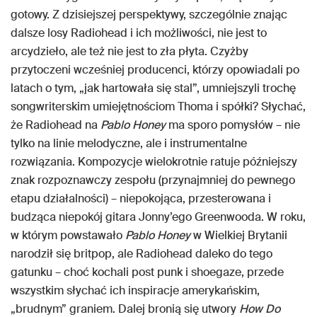
gotowy. Z dzisiejszej perspektywy, szczególnie znając
dalsze losy Radiohead i ich możliwości, nie jest to
arcydzieło, ale też nie jest to zła płyta. Czyżby
przytoczeni wcześniej producenci, którzy opowiadali po
latach o tym, „jak hartowała się stal”, umniejszyli trochę
songwriterskim umiejętnościom Thoma i spółki? Słychać,
że Radiohead na
Pablo Honey
ma sporo pomysłów – nie
tylko na linie melodyczne, ale i instrumentalne
rozwiązania. Kompozycje wielokrotnie ratuje późniejszy
znak rozpoznawczy zespołu (przynajmniej do pewnego
etapu działalności) – niepokojąca, przesterowana i
budząca niepokój gitara Jonny’ego Greenwooda. W roku,
w którym powstawało
Pablo Honey
w Wielkiej Brytanii
narodził się britpop, ale Radiohead daleko do tego
gatunku – choć kochali post punk i shoegaze, przede
wszystkim słychać ich inspiracje amerykańskim,
„brudnym” graniem. Dalej bronią się utwory
How Do