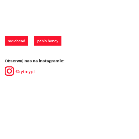
radiohead
pablo honey
Obserwuj nas na instagramie:
@rytmypl