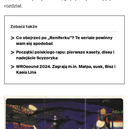
rozdział.
Zobacz także
Co obejrzeć po „Reniferku”? Te seriale powinny
wam się spodobać
Początki polskiego rapu: pierwsze kasety, dissy i
nadejście Scyzoryka
WROsound 2024. Zagrają m.in. Małpa, susk, Bisz i
Kasia Lins