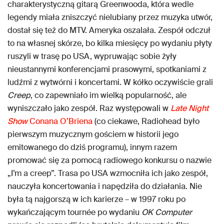
charakterystyczną gitarą Greenwooda, która wedle
legendy miała zniszczyć nielubiany przez muzyka utwór,
dostał się też do MTV. Ameryka oszalała. Zespół odczuł
to na własnej skórze, bo kilka miesięcy po wydaniu płyty
ruszyli w trasę po USA, wypruwając sobie żyły
nieustannymi konferencjami prasowymi, spotkaniami z
ludźmi z wytwórni i koncertami. W kółko oczywiście grali
Creep
, co zapewniało im wielką popularność, ale
wyniszczało jako zespół. Raz występowali w
Late Night
Show
Conana O’Briena
(co ciekawe, Radiohead było
pierwszym muzycznym gościem w historii jego
emitowanego do dziś programu), innym razem
promować się za pomocą radiowego konkursu o nazwie
„I’m a creep”. Trasa po USA wzmocniła ich jako zespół,
nauczyła koncertowania i napędziła do działania. Nie
była tą najgorszą w ich karierze – w 1997 roku po
wykańczającym tournée po wydaniu
OK Computer