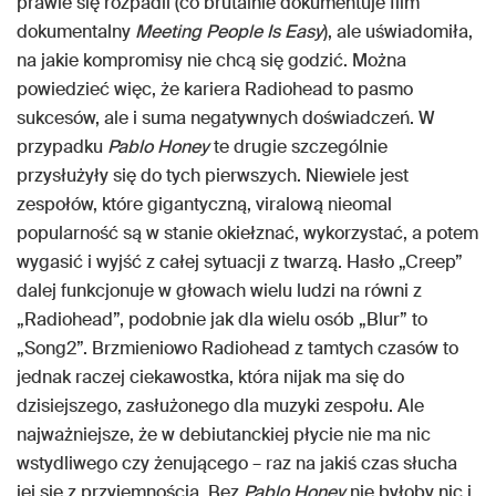
prawie się rozpadli (co brutalnie dokumentuje film
dokumentalny
Meeting People Is Easy
), ale uświadomiła,
na jakie kompromisy nie chcą się godzić. Można
powiedzieć więc, że kariera Radiohead to pasmo
sukcesów, ale i suma negatywnych doświadczeń. W
przypadku
Pablo Honey
te drugie szczególnie
przysłużyły się do tych pierwszych. Niewiele jest
zespołów, które gigantyczną, viralową nieomal
popularność są w stanie okiełznać, wykorzystać, a potem
wygasić i wyjść z całej sytuacji z twarzą. Hasło „Creep”
dalej funkcjonuje w głowach wielu ludzi na równi z
„Radiohead”, podobnie jak dla wielu osób „Blur” to
„Song2”. Brzmieniowo Radiohead z tamtych czasów to
jednak raczej ciekawostka, która nijak ma się do
dzisiejszego, zasłużonego dla muzyki zespołu. Ale
najważniejsze, że w debiutanckiej płycie nie ma nic
wstydliwego czy żenującego – raz na jakiś czas słucha
jej się z przyjemnością. Bez
Pablo Honey
nie byłoby nic i