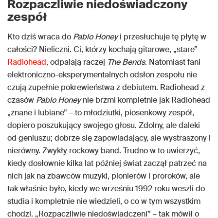
Rozpaczliwie niedoświadczony
zespół
Kto dziś wraca do
Pablo Honey
i przesłuchuje tę płytę w
całości? Nieliczni. Ci, którzy kochają gitarowe, „stare”
Radiohead
, odpalają raczej
The Bends
. Natomiast fani
elektroniczno-eksperymentalnych odsłon zespołu nie
czują zupełnie pokrewieństwa z debiutem. Radiohead z
czasów
Pablo Honey
nie brzmi kompletnie jak Radiohead
„znane i lubiane” – to młodziutki, piosenkowy zespół,
dopiero poszukujący swojego głosu. Zdolny, ale daleki
od geniuszu; dobrze się zapowiadający, ale wystraszony i
nierówny. Zwykły rockowy band. Trudno w to uwierzyć,
kiedy dosłownie kilka lat później świat zaczął patrzeć na
nich jak na zbawców muzyki, pionierów i proroków, ale
tak właśnie było, kiedy we wrześniu 1992 roku weszli do
studia i kompletnie nie wiedzieli, o co w tym wszystkim
chodzi. „Rozpaczliwie niedoświadczeni” – tak mówił o