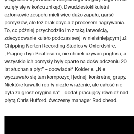
wzięły się w końcu znikąd). Dwudziestokilkuletni
członkowie zespołu mieli więc dużo zapału, garść
pomysłów, ale też brak obycia z procesem nagrywania.
To, co później przychodziło im z taką łatwością,
zdecydowanie kulało podczas sesji w nieistniejącym już
Chipping Norton Recording Studios w Oxfordshire.
„Pragnęli być Beatlesami, nie chcieli używać pogłosu, a
wszystkie ich pomysły były oparte na doświadczeniu 20
lat słuchania płyt” – opowiadał* Kolderie. „Nie
wyczuwało się tam kompozycji jednej, konkretnej grupy.
Niektóre kawałki robiły niezłe wrażenie, ale całość nie
była za grosz oryginalna” – dodał pracujący również nad
płytą Chris Hufford, ówczesny manager Radiohead.