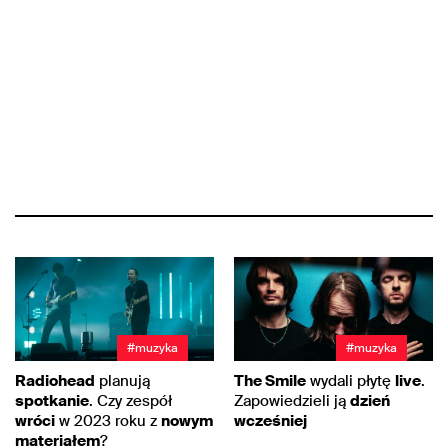
#muzyka
#muzyka
Radiohead
planują
The Smile
wydali płytę
live
.
spotkanie
. Czy zespół
Zapowiedzieli ją
dzień
wróci
w 2023 roku z
nowym
wcześniej
materiałem
?