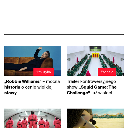
#muzyka
#seriale
„
Robbie Williams
” – mocna
Trailer kontrowersyjnego
historia
o cenie wielkiej
show
„Squid Game: The
sławy
Challenge”
już w sieci