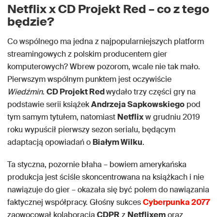
Netflix x CD Projekt Red – co z tego
będzie?
Co wspólnego ma jedna z najpopularniejszych platform
streamingowych z polskim producentem gier
komputerowych? Wbrew pozorom, wcale nie tak mało.
Pierwszym wspólnym punktem jest oczywiście
Wiedźmin
.
CD Projekt Red
wydało trzy części gry na
podstawie serii książek
Andrzeja Sapkowskiego
pod
tym samym tytułem, natomiast
Netflix
w grudniu 2019
roku wypuścił pierwszy sezon serialu, będącym
adaptacją opowiadań o
Białym Wilku
.
Ta styczna, pozornie błaha – bowiem amerykańska
produkcja jest ściśle skoncentrowana na książkach i nie
nawiązuje do gier – okazała się być polem do nawiązania
faktycznej współpracy. Głośny sukces
Cyberpunka 2077
zaowocował kolaboracją
CDPR
z
Netflixem
oraz