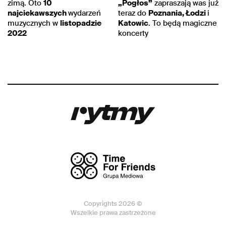
zimą. Oto
10
„Pogłos”
zapraszają was już
najciekawszych
wydarzeń
teraz do
Poznania, Łodzi
i
muzycznych w
listopadzie
Katowic
. To będą magiczne
2022
koncerty
Copyrights 2026 ©
Wszelkie prawa zastrzeżone