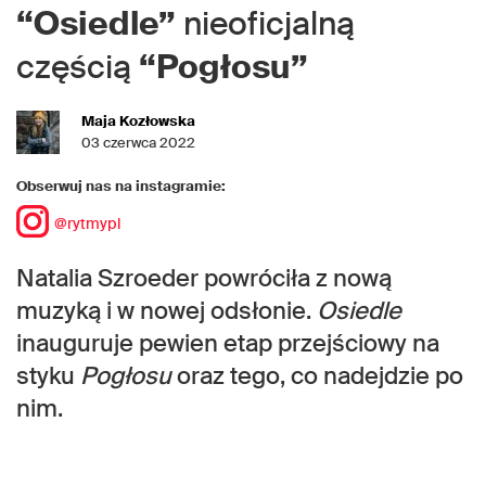
“Osiedle”
nieoficjalną
częścią
“Pogłosu”
Maja Kozłowska
03 czerwca 2022
Obserwuj nas na instagramie:
@rytmypl
Natalia Szroeder powróciła z nową
muzyką i w nowej odsłonie.
Osiedle
inauguruje pewien etap przejściowy na
styku
Pogłosu
oraz tego, co nadejdzie po
nim.