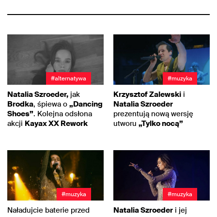
#alternatywa
#muzyka
Natalia Szroeder,
jak
Krzysztof Zalewski
i
Brodka
, śpiewa o
„Dancing
Natalia Szroeder
Shoes”
. Kolejna odsłona
prezentują nową wersję
akcji
Kayax XX Rework
utworu
„Tylko nocą”
#muzyka
#muzyka
Naładujcie baterie przed
Natalia Szroeder
i jej