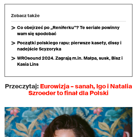
Zobacz także
Co obejrzeć po „Reniferku”? Te seriale powinny
wam się spodobać
Początki polskiego rapu: pierwsze kasety, dissy i
nadejście Scyzoryka
WROsound 2024. Zagrają m.in. Małpa, susk, Bisz i
Kasia Lins
Przeczytaj:
Eurowizja – sanah, Igo i Natalia
Szroeder to finał dla Polski