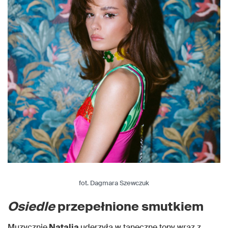
fot. Dagmara Szewczuk
Osiedle
przepełnione smutkiem
Muzycznie
Natalia
uderzyła w taneczne tony wraz z