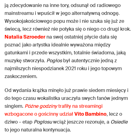
ją zdecydowanie na inne tory, odsunął od radiowego
mainstreamu i wpuścił w jego alternatywną odnogę.
Wysokojakościowego popu może i nie szuka się już ze
świecą, lecz również nie potyka się o niego co drugi krok.
Natalia Szroeder
na swej ostatniej płycie dała się
poznać jako artystka idealnie wyważona między
gatunkami i przede wszystkim, totalnie świadoma, jaką
muzykę stworzyła.
Pogłos
był autentycznie jedną z
najmilszych niespodzianek 2021 roku i jego topowym
zaskoczeniem.
Od wydania krążka minęło już prawie siedem miesięcy i
do tego czasu wokalistka uraczyła swych fanów jednym
singlem.
Późne godziny
trafiły na streamingi
wzbogacone o gościnny udział
Vito Bambino
, lecz o
dziwo – etap
Pogłosu
wciąż jeszcze rezonuje, a
Osiedle
to jego naturalna kontynuacja.