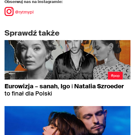
Obserwuj nas na instagramie:
@rytmypl
Sprawdź także
#pop
Eurowizja
–
sanah
,
Igo
i
Natalia Szroeder
to finał dla Polski