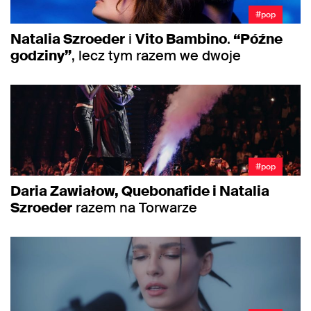
#pop
Natalia Szroeder
i
Vito Bambino
.
“Późne
godziny”
, lecz tym razem we dwoje
#pop
Daria Zawiałow, Quebonafide i Natalia
Szroeder
razem na Torwarze