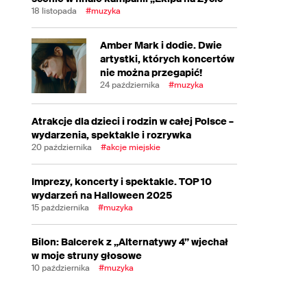
18 listopada
#muzyka
Amber Mark i dodie. Dwie
artystki, których koncertów
nie można przegapić!
24 października
#muzyka
Atrakcje dla dzieci i rodzin w całej Polsce –
wydarzenia, spektakle i rozrywka
20 października
#akcje miejskie
Imprezy, koncerty i spektakle. TOP 10
wydarzeń na Halloween 2025
15 października
#muzyka
Bilon: Balcerek z „Alternatywy 4” wjechał
w moje struny głosowe
10 października
#muzyka