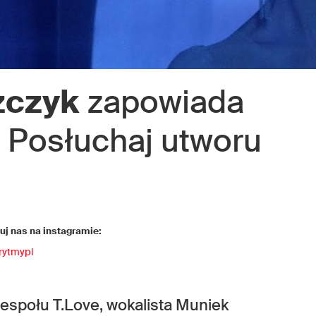
zczyk
zapowiada
 Posłuchaj utworu
j nas na instagramie:
rytmypl
zespołu T.Love, wokalista Muniek