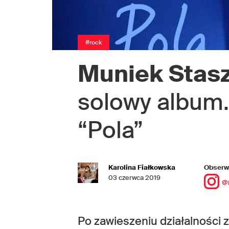
#rock
Muniek Stas
solowy album.
“Pola”
Karolina Fiałkowska
Obserwu
03 czerwca 2019
@
Po zawieszeniu działalności 