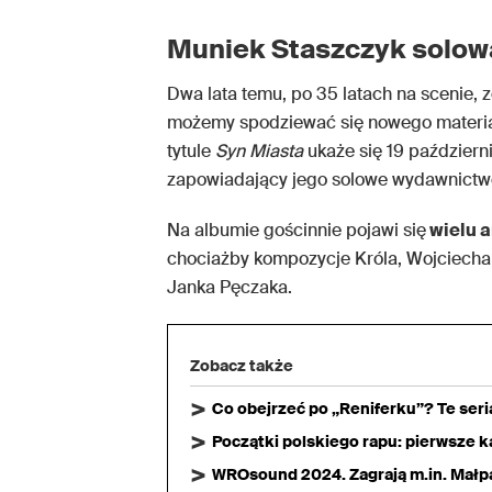
Muniek Staszczyk solowa
Dwa lata temu, po 35 latach na scenie, 
możemy spodziewać się nowego materiał
tytule
Syn Miasta
ukaże się 19 październik
zapowiadający jego solowe wydawnictw
Na albumie gościnnie pojawi się
wielu 
chociażby kompozycje Króla, Wojciecha
Janka Pęczaka.
Zobacz także
Co obejrzeć po „Reniferku”? Te ser
Początki polskiego rapu: pierwsze ka
WROsound 2024. Zagrają m.in. Małpa,