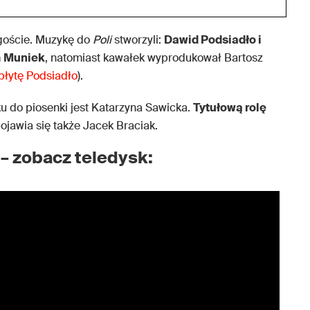
 goście. Muzykę do
Poli
stworzyli:
Dawid Podsiadło i
m
Muniek
, natomiast kawałek wyprodukował Bartosz
płytę Podsiadło
).
ku do piosenki jest Katarzyna Sawicka.
Tytułową rolę
ojawia się także Jacek Braciak.
– zobacz teledysk: