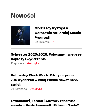
Nowości
Morrissey wystąpi w
Warszawie na Letniej Scenie
Progresji
05 kwietnia
#
Sylwester 2025/2026. Polecamy najlepsze
imprezy i wydarzenia
16 grudnia
#muzyka
Kulturalny Black Week: Bilety na ponad
700 wydarzeń w całej Polsce nawet 80%
taniej!
24 listopada
#muzyka
Otsochodzi, Lohleq i Atutowy razem na
scenie w finale kampanii „Ekipa na Życie”