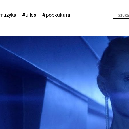
muzyka
#ulica
#popkultura