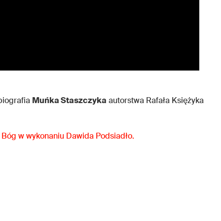
biografia
Muńka Staszczyka
autorstwa Rafała Księżyka
 – Bóg w wykonaniu Dawida Podsiadło.