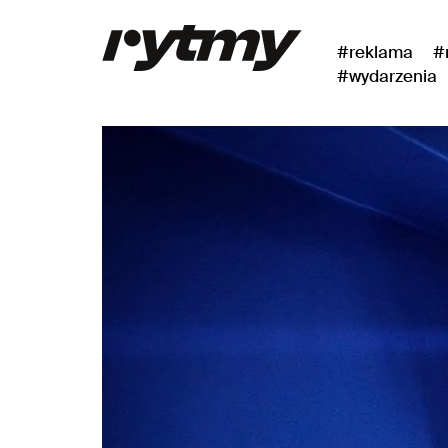
#reklama
#
#wydarzenia