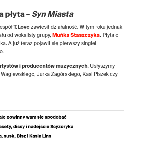
 płyta –
Syn Miasta
zespół
T.Love
zawiesił działalność. W tym roku jednak
u od wokalisty grupy,
Muńka Staszczyka
.
Płyta o
a. A już teraz pojawił się pierwszy singiel
o.
artystów i producentów muzycznych
. Usłyszymy
 Waglewskiego, Jurka Zagórskiego, Kasi Piszek czy
iale powinny wam się spodobać
sety, dissy i nadejście Scyzoryka
 susk, Bisz i Kasia Lins