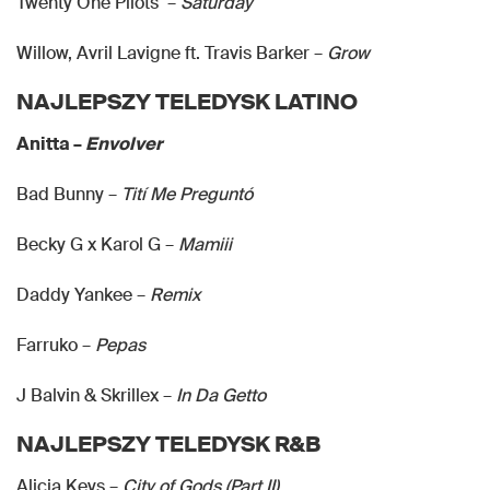
Twenty One Pilots –
Saturday
Willow, Avril Lavigne ft. Travis Barker –
Grow
NAJLEPSZY TELEDYSK LATINO
Anitta –
Envolver
Bad Bunny –
Tití Me Preguntó
Becky G x Karol G –
Mamiii
Daddy Yankee –
Remix
Farruko –
Pepas
J Balvin & Skrillex –
In Da Getto
NAJLEPSZY TELEDYSK R&B
Alicia Keys –
City of Gods (Part II)