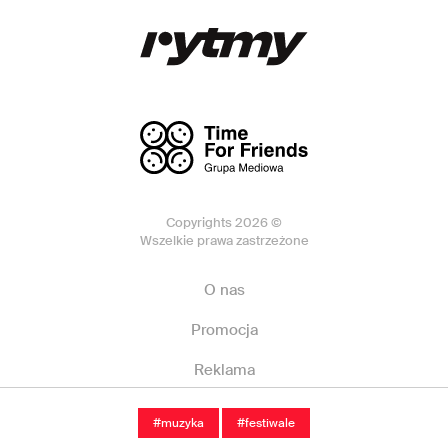
Copyrights 2026 ©
Wszelkie prawa zastrzeżone
O nas
Promocja
Reklama
Kontakt
#muzyka
#festiwale