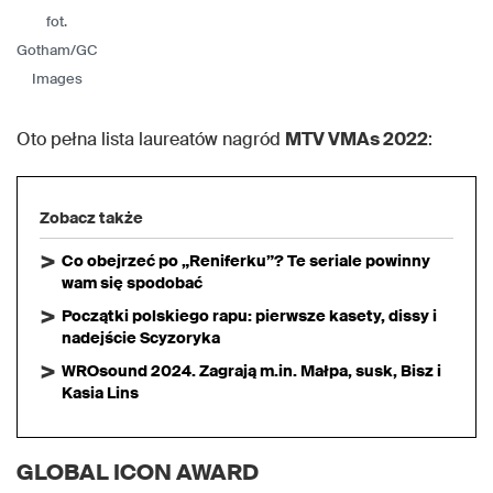
fot.
Gotham/GC
Images
Oto pełna lista laureatów nagród
MTV VMAs 2022
:
Zobacz także
Co obejrzeć po „Reniferku”? Te seriale powinny
wam się spodobać
Początki polskiego rapu: pierwsze kasety, dissy i
nadejście Scyzoryka
WROsound 2024. Zagrają m.in. Małpa, susk, Bisz i
Kasia Lins
GLOBAL ICON AWARD