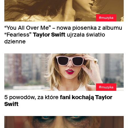
#muzyka
“You All Over Me” – nowa piosenka z albumu
“Fearless”
Taylor Swift
ujrzała światło
dzienne
#muzyka
5 powodów, za które
fani kochają Taylor
Swift