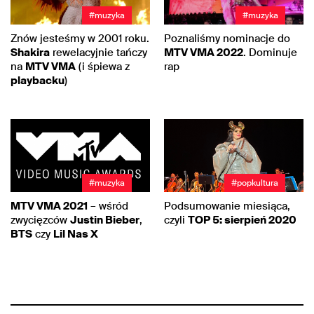
#muzyka
#muzyka
Znów jesteśmy w 2001 roku.
Poznaliśmy nominacje do
Shakira
rewelacyjnie tańczy
MTV VMA 2022
. Dominuje
na
MTV VMA
(i śpiewa z
rap
playbacku
)
#muzyka
#popkultura
MTV VMA 2021
– wśród
Podsumowanie miesiąca,
zwycięzców
Justin Bieber
,
czyli
TOP 5: sierpień 2020
BTS
czy
Lil Nas X