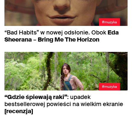
#muzyka
“Bad Habits” w nowej odsłonie. Obok
Eda
Sheerana
–
Bring Me The Horizon
#muzyka
“Gdzie śpiewają raki”
: upadek
bestsellerowej powieści na wielkim ekranie
[recenzja]