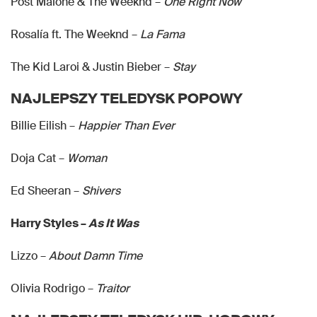
Post Malone & The Weeknd –
One Right Now
Rosalía ft. The Weeknd –
La Fama
The Kid Laroi & Justin Bieber –
Stay
NAJLEPSZY TELEDYSK POPOWY
Billie Eilish –
Happier Than Ever
Doja Cat –
Woman
Ed Sheeran –
Shivers
Harry Styles –
As It Was
Lizzo –
About Damn Time
Olivia Rodrigo –
Traitor