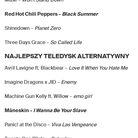
Red Hot Chili Peppers –
Black Summer
Shinedown –
Planet Zero
Three Days Grace –
So Called Life
NAJLEPSZY TELEDYSK ALTERNATYWNY
Avril Lavigne ft. Blackbear –
Love It When You Hate Me
Imagine Dragons x JID –
Enemy
Machine Gun Kelly ft. Willow –
emo girl
Måneskin –
I Wanna Be Your Slave
Panic! at the Disco –
Viva Las Vengeance