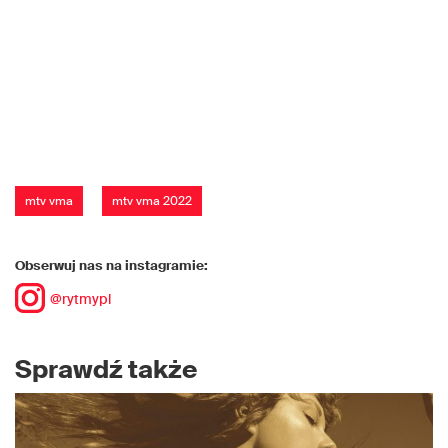
mtv vma
mtv vma 2022
Obserwuj nas na instagramie:
@rytmypl
Sprawdź także