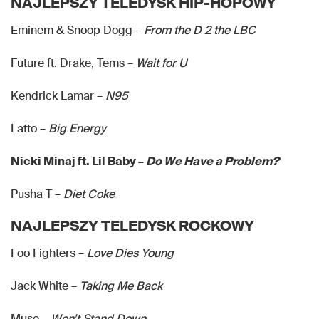
NAJLEPSZY TELEDYSK HIP-HOPOWY
Eminem & Snoop Dogg –
From the D 2 the LBC
Future ft. Drake, Tems –
Wait for U
Kendrick Lamar –
N95
Latto –
Big Energy
Nicki Minaj ft. Lil Baby –
Do We Have a Problem?
Pusha T –
Diet Coke
NAJLEPSZY TELEDYSK ROCKOWY
Foo Fighters –
Love Dies Young
Jack White –
Taking Me Back
Muse –
Won’t Stand Down