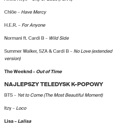
Chlöe –
Have Mercy
H.E.R. –
For Anyone
Normani ft. Cardi B –
Wild Side
Summer Walker, SZA & Cardi B –
No Love (extended
version)
The Weeknd –
Out of Time
NAJLEPSZY TELEDYSK K-POPOWY
BTS –
Yet to Come (The Most Beautiful Moment)
Itzy –
Loco
Lisa –
Lalisa