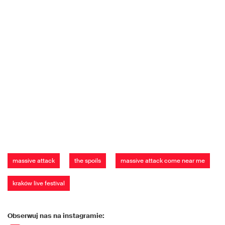
massive attack
the spoils
massive attack come near me
kraków live festival
Obserwuj nas na instagramie: