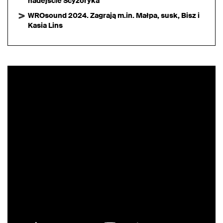
nadejście Scyzoryka
WROsound 2024. Zagrają m.in. Małpa, susk, Bisz i
Kasia Lins