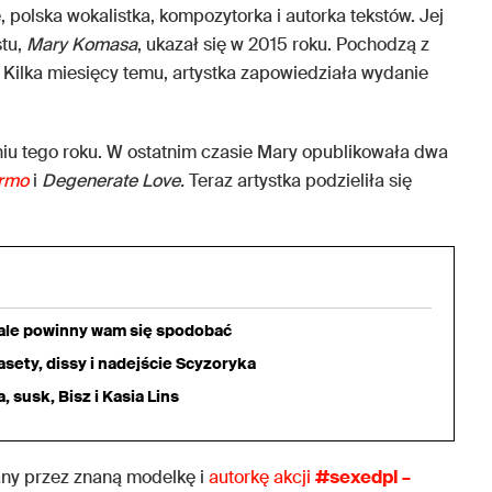
, polska wokalistka, kompozytorka i autorka tekstów. Jej
tu,
Mary Komasa
, ukazał się w 2015 roku. Pochodzą z
. Kilka miesięcy temu, artystka zapowiedziała wydanie
iu tego roku. W ostatnim czasie Mary opublikowała dwa
ermo
i
Degenerate Love.
Teraz artystka podzieliła się
iale powinny wam się spodobać
sety, dissy i nadejście Scyzoryka
 susk, Bisz i Kasia Lins
any przez znaną modelkę i
autorkę akcji
#sexedpl –