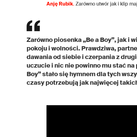
Anję Rubik
.
Zarówno utwór jak i klip ma
Zarówno piosenka „Be a Boy”, jak i w
pokoju i wolności. Prawdziwa, partn
dawania od siebie i czerpania z drug
uczucie i nic nie powinno mu stać na
Boy” stało się hymnem dla tych wszy
czasy potrzebują jak najwięcej takic