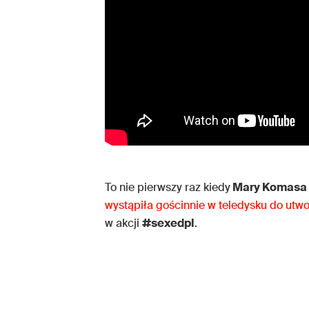
To nie pierwszy raz kiedy
Mary Komasa i
wystąpiła gościnnie w teledysku do utw
w akcji
#sexedpl
.