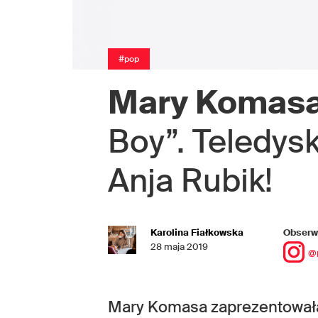
#pop
Mary Komas
Boy”. Teledys
Anja Rubik!
Karolina Fiałkowska
Obserwu
28 maja 2019
@
Mary Komasa zaprezentował