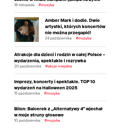
18 listopada
#muzyka
Amber Mark i dodie. Dwie
artystki, których koncertów
nie można przegapić!
24 października
#muzyka
Atrakcje dla dzieci i rodzin w całej Polsce –
wydarzenia, spektakle i rozrywka
20 października
#akcje miejskie
Imprezy, koncerty i spektakle. TOP 10
wydarzeń na Halloween 2025
15 października
#muzyka
Bilon: Balcerek z „Alternatywy 4” wjechał
w moje struny głosowe
10 października
#muzyka