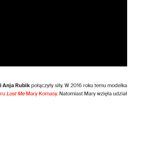
 Anja Rubik
połączyły siły. W 2016 roku temu modelka
oru
Lost Me
Mary Komasy.
Natomiast Mary wzięła udział