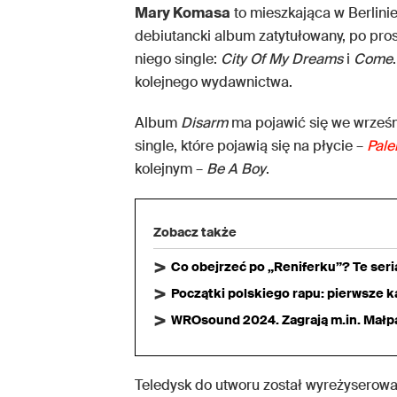
Mary Komasa
to mieszkająca w Berlinie
debiutancki album zatytułowany, po pros
niego single:
City Of My Dreams
i
Come
kolejnego wydawnictwa.
Album
Disarm
ma pojawić się we wrześn
single, które pojawią się na płycie –
Pal
kolejnym –
Be A Boy
.
Zobacz także
Co obejrzeć po „Reniferku”? Te ser
Początki polskiego rapu: pierwsze ka
WROsound 2024. Zagrają m.in. Małpa,
Teledysk do utworu został wyreżyserow