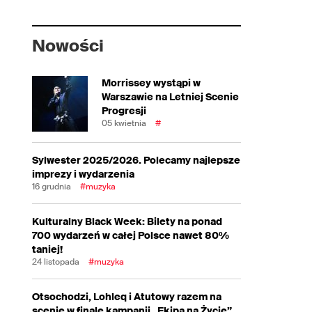
Nowości
Morrissey wystąpi w
Warszawie na Letniej Scenie
Progresji
05 kwietnia
#
Sylwester 2025/2026. Polecamy najlepsze
imprezy i wydarzenia
16 grudnia
#muzyka
Kulturalny Black Week: Bilety na ponad
700 wydarzeń w całej Polsce nawet 80%
taniej!
24 listopada
#muzyka
Otsochodzi, Lohleq i Atutowy razem na
scenie w finale kampanii „Ekipa na Życie”