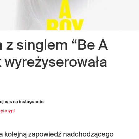
a
z singlem “Be A
k wyreżyserowała
j nas na instagramie:
rytmypl
a kolejną zapowiedź nadchodzącego