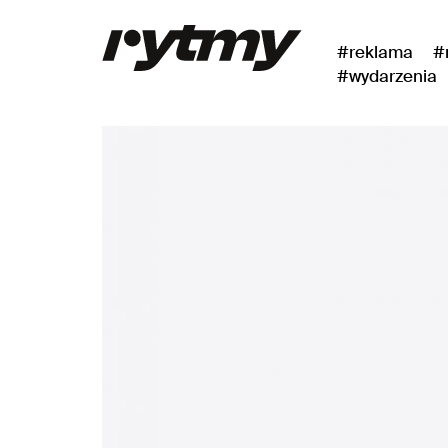
#reklama
#
#wydarzenia