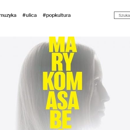
muzyka
#ulica
#popkultura