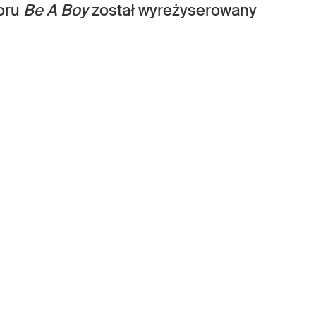
woru
Be A Boy
został wyreżyserowany