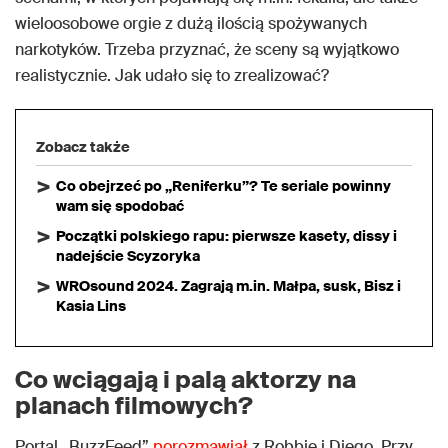
wieloosobowe orgie z dużą ilością spożywanych
narkotyków. Trzeba przyznać, że sceny są wyjątkowo
realistycznie. Jak udało się to zrealizować?
Zobacz także
Co obejrzeć po „Reniferku”? Te seriale powinny
wam się spodobać
Początki polskiego rapu: pierwsze kasety, dissy i
nadejście Scyzoryka
WROsound 2024. Zagrają m.in. Małpa, susk, Bisz i
Kasia Lins
Co wciągają i palą aktorzy na
planach filmowych?
Portal „BuzzFeed”
porozmawiał
z Robbie i Diego. Przy