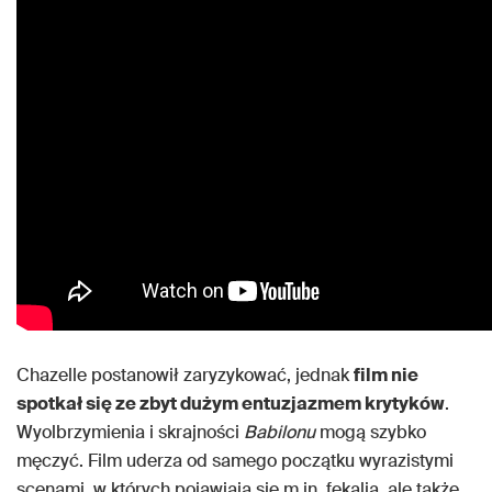
Chazelle postanowił zaryzykować, jednak
film nie
spotkał się ze zbyt dużym entuzjazmem krytyków
.
Wyolbrzymienia i skrajności
Babilonu
mogą szybko
męczyć. Film uderza od samego początku wyrazistymi
scenami, w których pojawiają się m.in. fekalia, ale także