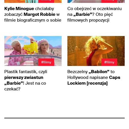
Kylie Minogue
chciałaby
Co obejrzeć w oczekiwaniu
zobaczyć
Margot Robbie
w
na
„Barbie”
? Oto pięć
filmie biograficznym o sobie
filmowych propozycji
#filmy
#filmy
Plastik fantastik, czyli
Bezczelny
„Babilon”
to
pierwszy zwiastun
Hollywood napisane
Caps
„Barbie”
! Jest na co
Lockiem
[recenzja]
czekać?