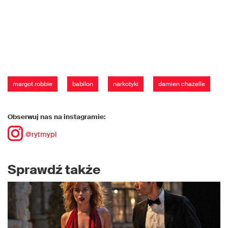
margot robbie
babilon
narkotyki
damien chazelle
Obserwuj nas na instagramie:
@rytmypl
Sprawdź także