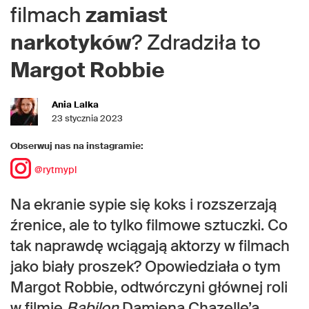
filmach
zamiast
narkotyków
? Zdradziła to
Margot Robbie
Ania Lalka
23 stycznia 2023
Obserwuj nas na instagramie:
@rytmypl
Na ekranie sypie się koks i rozszerzają
źrenice, ale to tylko filmowe sztuczki. Co
tak naprawdę wciągają aktorzy w filmach
jako biały proszek? Opowiedziała o tym
Margot Robbie, odtwórczyni głównej roli
w filmie
Babilon
Damiena Chazelle’a.