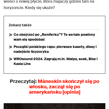
wieści o nowej płycie, która majaczy gdzieś tam na
horyzoncie. Kiedy się ukaże?
Zobacz także
Co obejrzeć po „Reniferku”? Te seriale powinny
wam się spodobać
Początki polskiego rapu: pierwsze kasety, dissy i
nadejście Scyzoryka
WROsound 2024. Zagrają m.in. Małpa, susk, Bisz i
Kasia Lins
Przeczytaj:
Måneskin skończył się po
włosku, zaczął się po
amerykańsku [opinia]