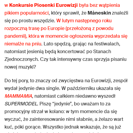
w
Konkursie Piosenki Eurowizji
była bez wątpienia
pikiem popularności
, który sprawił, że
Måneskin
znaleźli
się po prostu wszędzie.
W lutym następnego roku
rozpoczną trasę po Europie (przełożoną z powodu
pandemii), która w momencie ogłoszenia wyprzedała się
niemalże na pniu
. Lato spędzą, grając na festiwalach,
natomiast jesienią będą koncertować po Stanach
Zjednoczonych. Czy tak intensywny czas sprzyja pisaniu
nowej muzyki?
Do tej pory, to znaczy od zwycięstwa na Eurowizji, zespół
wydał jedynie dwa single. W październiku ukazała się
MAMMAMIA
, natomiast całkiem niedawno wyszedł
SUPERMODEL
. Piszę “jedynie”, bo uważam to za
promocyjny strzał w kolano: w tym momencie da się
wyczuć, że zainteresowanie nimi słabnie, a żelazo wart
kuć, póki gorące. Wszystko jednak wskazuje, że są już