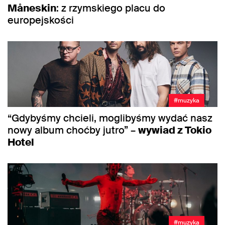
Måneskin
: z rzymskiego placu do
europejskości
#muzyka
“Gdybyśmy chcieli, moglibyśmy wydać nasz
nowy album choćby jutro” –
wywiad z Tokio
Hotel
#muzyka