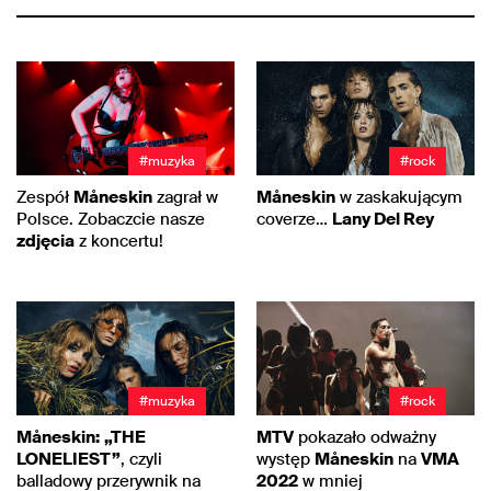
#muzyka
#rock
Zespół
Måneskin
zagrał w
Måneskin
w zaskakującym
Polsce. Zobaczcie nasze
coverze…
Lany Del Rey
zdjęcia
z koncertu!
#muzyka
#rock
Måneskin:
„THE
MTV
pokazało odważny
LONELIEST”
, czyli
występ
Måneskin
na
VMA
balladowy przerywnik na
2022
w mniej