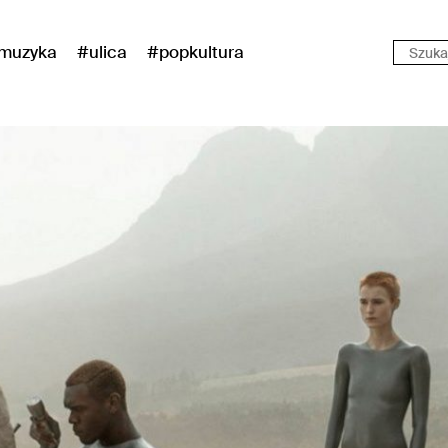
muzyka
#ulica
#popkultura