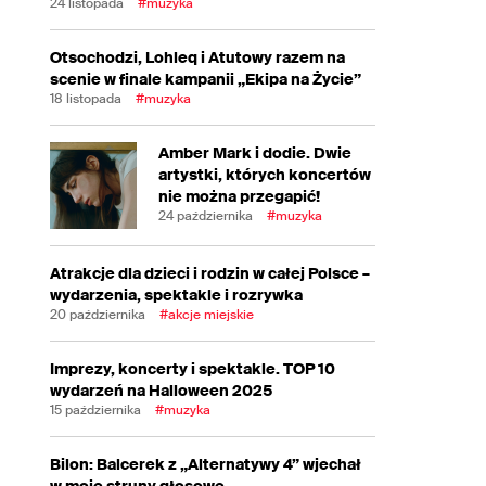
24 listopada
#muzyka
Otsochodzi, Lohleq i Atutowy razem na
scenie w finale kampanii „Ekipa na Życie”
18 listopada
#muzyka
Amber Mark i dodie. Dwie
artystki, których koncertów
nie można przegapić!
24 października
#muzyka
Atrakcje dla dzieci i rodzin w całej Polsce –
wydarzenia, spektakle i rozrywka
20 października
#akcje miejskie
Imprezy, koncerty i spektakle. TOP 10
wydarzeń na Halloween 2025
15 października
#muzyka
Bilon: Balcerek z „Alternatywy 4” wjechał
w moje struny głosowe