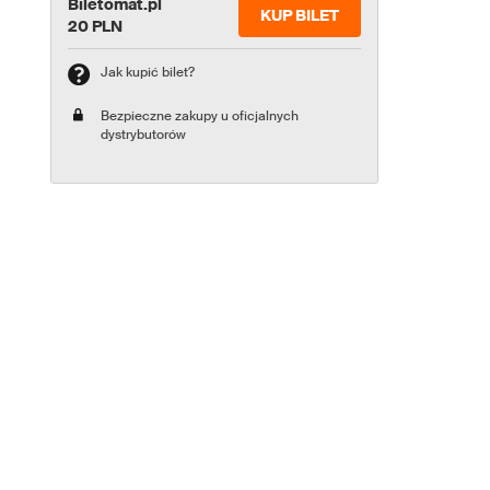
Biletomat.pl
KUP BILET
20 PLN
Jak kupić bilet?
Bezpieczne zakupy u oficjalnych
dystrybutorów