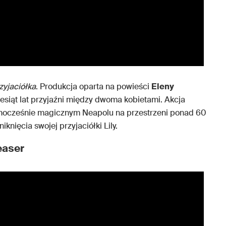
zyjaciółka
. Produkcja oparta na powieści
Eleny
iesiąt lat przyjaźni między dwoma kobietami. Akcja
ednocześnie magicznym Neapolu na przestrzeni ponad 60
iknięcia swojej przyjaciółki Lily.
easer