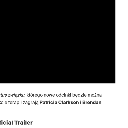
atus związku
, którego nowe odcinki będzie można
cie terapii zagrają
Patricia Clarkson
i
Brendan
icial Trailer