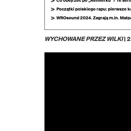
Co obejrzeć po „Reniferku”? Te ser
Początki polskiego rapu: pierwsze ka
WROsound 2024. Zagrają m.in. Małpa,
WYCHOWANE PRZEZ WILKI
| 