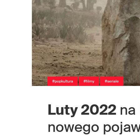
#popkultura
#filmy
#seriale
Luty 2022
na
nowego pojawi