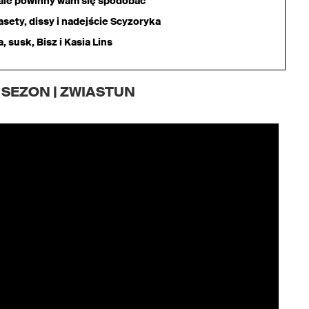
iale powinny wam się spodobać
sety, dissy i nadejście Scyzoryka
 susk, Bisz i Kasia Lins
2 SEZON | ZWIASTUN