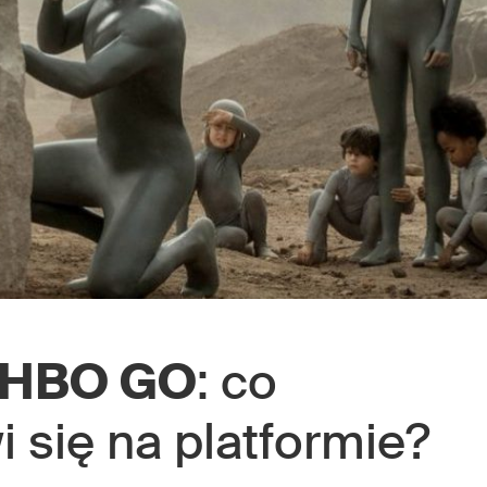
HBO GO
: co
 się na platformie?