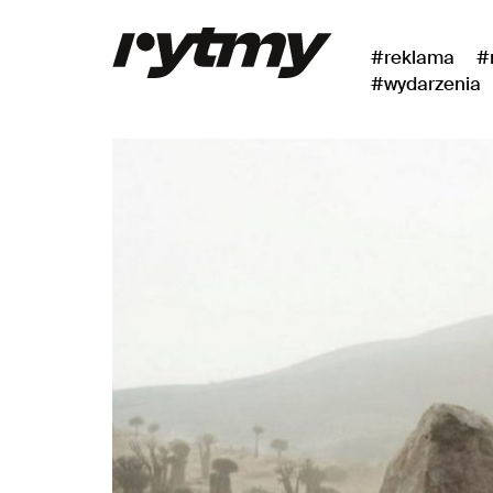
#reklama
#
#wydarzenia