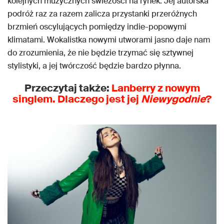
kolejnych muzycznych świeżości na rynek. Jej autorska
podróż raz za razem zalicza przystanki przeróżnych
brzmień oscylujących pomiędzy indie-popowymi
klimatami. Wokalistka nowymi utworami jasno daje nam
do zrozumienia, że nie będzie trzymać się sztywnej
stylistyki, a jej twórczość będzie bardzo płynna.
Przeczytaj także:
Lanberry z nowym
singlem. Dlaczego jest jej
Niewygodnie
?