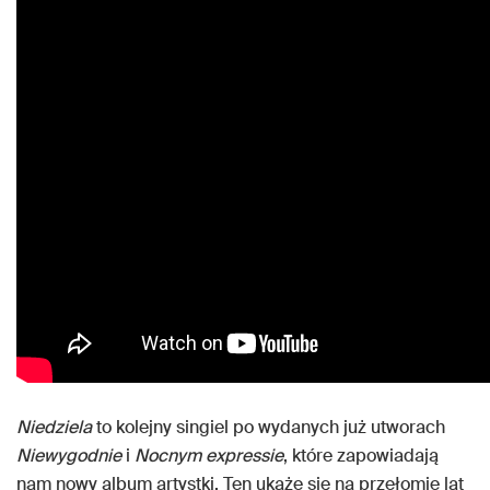
Niedziela
to kolejny singiel po wydanych już utworach
Niewygodnie
i
Nocnym expressie
, które zapowiadają
nam nowy album artystki. Ten ukaże się na przełomie lat