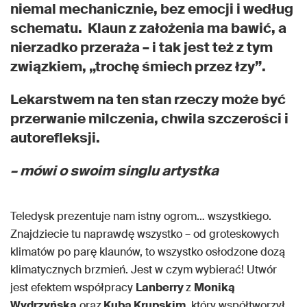
niemal mechanicznie, bez emocji i według
schematu. Klaun z założenia ma bawić, a
nierzadko przeraża – i tak jest też z tym
związkiem, „trochę śmiech przez łzy”.
Lekarstwem na ten stan rzeczy może być
przerwanie milczenia, chwila szczerości i
autorefleksji.
– mówi o swoim singlu artystka
Teledysk prezentuje nam istny ogrom… wszystkiego.
Znajdziecie tu naprawdę wszystko – od groteskowych
klimatów po parę klaunów, to wszystko osłodzone dozą
klimatycznych brzmień. Jest w czym wybierać! Utwór
jest efektem współpracy
Lanberry
z
Moniką
Wydrzyńską
oraz
Kubą Krupskim
, który współtworzył