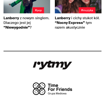
#pop
#muzyka
Lanberry
z nowym singlem.
Lanberry
i cichy stukot kół.
Dlaczego jest jej
“Nocny Express”
tym
“Niewygodnie”
?
razem akustycznie