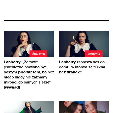
#muzyka
#muzyka
Lanberry:
„Zdrowie
Lanberry
zaprasza nas do
psychiczne powinno być
domu, w którym są
“Okna
naszym
priorytetem
, bo bez
bez firanek”
niego nigdy nie zaznamy
miłości
do samych siebie”
[wywiad]