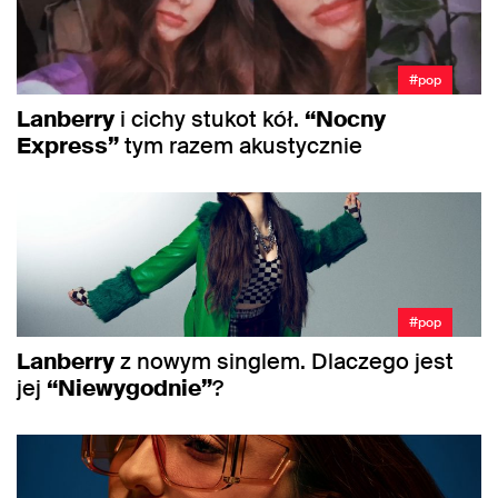
#pop
Lanberry
i cichy stukot kół.
“Nocny
Express”
tym razem akustycznie
#pop
Lanberry
z nowym singlem. Dlaczego jest
jej
“Niewygodnie”
?