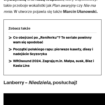
takie przeboje wokalistki jak
Plan awaryjny
czy
Nie ma
mnie.
W utworze pojawia się także
Marcin Ułanowski.
Zobacz także
Co obejrzeć po „Reniferku”? Te seriale powinny
wam się spodobać
Początki polskiego rapu: pierwsze kasety, dissy i
nadejście Scyzoryka
WROsound 2024. Zagrają m.in. Małpa, susk, Bisz i
Kasia Lins
Lanberry –
Niedziela
, posłuchaj!