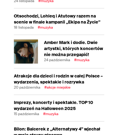
24 listopada
#muzyka
Otsochodzi, Lohleq i Atutowy razem na
scenie w finale kampanii „Ekipa na Życie”
18 listopada
#muzyka
Amber Mark i dodie. Dwie
artystki, których koncertów
nie można przegapić!
24 października
#muzyka
Atrakcje dla dzieci i rodzin w całej Polsce –
wydarzenia, spektakle i rozrywka
20 października
#akcje miejskie
Imprezy, koncerty i spektakle. TOP 10
wydarzeń na Halloween 2025
15 października
#muzyka
Bilon: Balcerek z „Alternatywy 4” wjechał
w moje struny głosowe