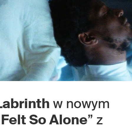
Labrinth
w nowym
Felt So Alone
” z