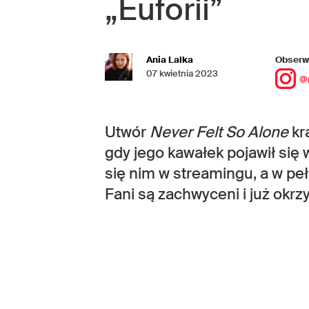
„Euforii”
Ania Lalka
Obserwu
07 kwietnia 2023
@
Utwór
Never Felt So Alone
krą
gdy jego kawałek pojawił się 
się nim w streamingu, a w pełn
Fani są zachwyceni i już okrz