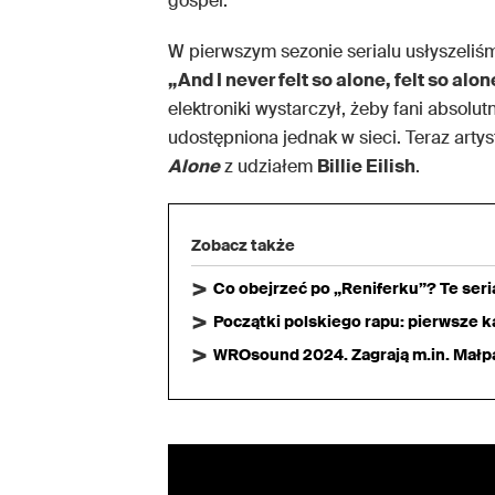
gospel.
W pierwszym sezonie serialu usłyszeliś
„And I never felt so alone, felt so alo
elektroniki wystarczył, żeby fani absolut
udostępniona jednak w sieci. Teraz arty
Alone
z udziałem
Billie Eilish
.
Zobacz także
Co obejrzeć po „Reniferku”? Te ser
Początki polskiego rapu: pierwsze ka
WROsound 2024. Zagrają m.in. Małpa,