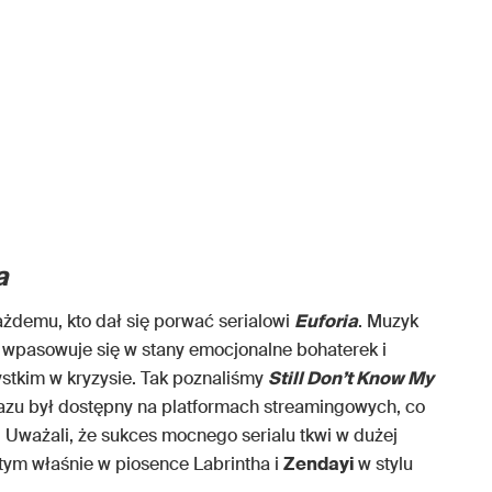
a
żdemu, kto dał się porwać serialowi
Euforia
. Muzyk
 wpasowuje się w stany emocjonalne bohaterek i
stkim w kryzysie. Tak poznaliśmy
Still Don’t Know My
 razu był dostępny na platformach streamingowych, co
Uważali, że sukces mocnego serialu tkwi w dużej
tym właśnie w piosence Labrintha i
Zendayi
w stylu