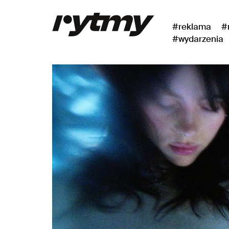
#reklama
#
#wydarzenia