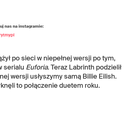
j nas na instagramie:
rytmypl
żył po sieci w niepełnej wersji po tym,
w serialu
Euforia
. Teraz Labrinth podzielił
ej wersji usłyszymy samą Billie Eilish.
yknęli to połączenie duetem roku.