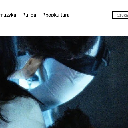
muzyka
#ulica
#popkultura