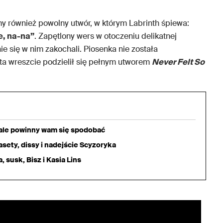
my również powolny utwór, w którym Labrinth śpiewa:
ne, na-na”
. Zapętlony wers w otoczeniu delikatnej
nie się w nim zakochali. Piosenka nie została
sta wreszcie podzielił się pełnym utworem
Never Felt So
iale powinny wam się spodobać
sety, dissy i nadejście Scyzoryka
 susk, Bisz i Kasia Lins