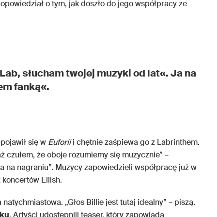
opowiedział o tym, jak doszło do jego współpracy ze
Lab, słucham twojej muzyki od lat«. Ja na
tem fanką«.
 pojawił się w
Euforii
i chętnie zaśpiewa go z Labrinthem.
aż czułem, że oboje rozumiemy się muzycznie” –
ła na nagraniu”. Muzycy zapowiedzieli współpracę już w
 koncertów Eilish.
atychmiastowa. „Głos Billie jest tutaj idealny” – piszą.
sku
. Artyści udostępnili teaser, który zapowiada