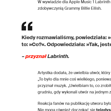
W wywiadzie dla Apple Music 1 Labrinth 
zdobywczynią Grammy Billie Eilish.
Kiedy rozmawialiśmy, powiedziała: »
to: »Co?«. Odpowiedziała: »Tak, jes
–
przyznał
Labrinth.
Artystka dodała, że uwielbia utwór, który
„To było dla mnie coś wielkiego, poniew
przyznał muzyk. „Uwielbiam to, co zrobi
grudniu, gdy wykonali utwór na jednym z
Reakcja fanów na publikację utworu była n
Nie mogą również doczekać się
teledy