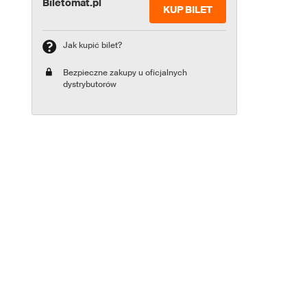
Biletomat.pl
KUP BILET
Jak kupić bilet?
Bezpieczne zakupy u oficjalnych
dystrybutorów