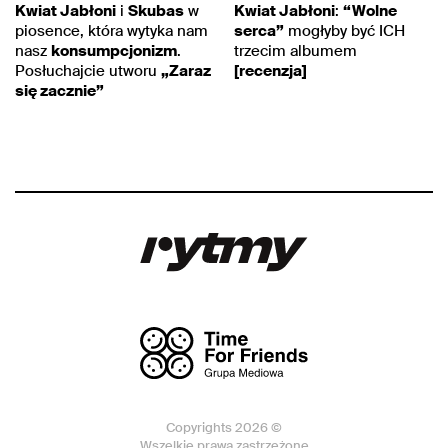
Kwiat Jabłoni
i
Skubas
w
Kwiat Jabłoni
:
“Wolne
piosence, która wytyka nam
serca”
mogłyby być ICH
nasz
konsumpcjonizm
.
trzecim albumem
Posłuchajcie utworu
„Zaraz
[recenzja]
się zacznie”
Copyrights 2026 ©
Wszelkie prawa zastrzeżone