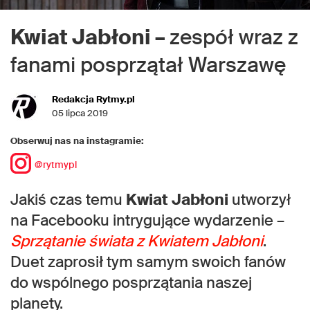
Kwiat Jabłoni –
zespół wraz z
fanami posprzątał Warszawę
Redakcja Rytmy.pl
05 lipca 2019
Obserwuj nas na instagramie:
@rytmypl
Jakiś czas temu
Kwiat
Jabłoni
utworzył
na Facebooku intrygujące wydarzenie –
Sprzątanie świata z Kwiatem Jabłoni
.
Duet zaprosił tym samym swoich fanów
do wspólnego posprzątania naszej
planety.