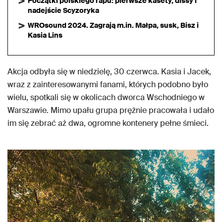
Początki polskiego rapu: pierwsze kasety, dissy i
nadejście Scyzoryka
WROsound 2024. Zagrają m.in. Małpa, susk, Bisz i
Kasia Lins
Akcja odbyła się w niedzielę, 30 czerwca. Kasia i Jacek,
wraz z zainteresowanymi fanami, których podobno było
wielu, spotkali się w okolicach dworca Wschodniego w
Warszawie. Mimo upału grupa prężnie pracowała i udało
im się zebrać aż dwa, ogromne kontenery pełne śmieci.