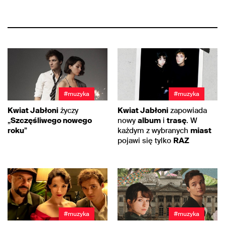
#muzyka
#muzyka
Kwiat Jabłoni
życzy
Kwiat Jabłoni
zapowiada
„
Szczęśliwego nowego
nowy
album
i
trasę
. W
roku
”
każdym z wybranych
miast
pojawi się tylko
RAZ
#muzyka
#muzyka