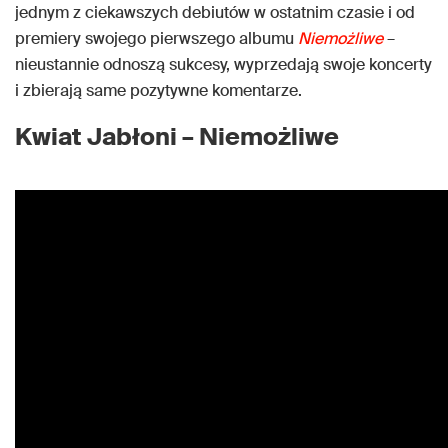
jednym z ciekawszych debiutów w ostatnim czasie i od
premiery swojego pierwszego albumu
Niemożliwe
–
nieustannie odnoszą sukcesy, wyprzedają swoje koncerty
i zbierają same pozytywne komentarze.
Kwiat Jabłoni – Niemożliwe